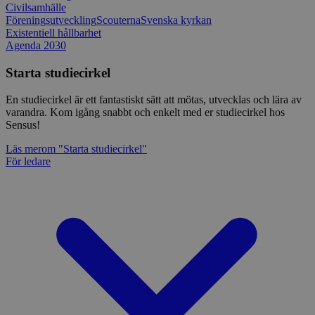
Civilsamhälle
Föreningsutveckling
Scouterna
Svenska kyrkan
Existentiell hållbarhet
Agenda 2030
Starta studiecirkel
En studiecirkel är ett fantastiskt sätt att mötas, utvecklas och lära av
varandra. Kom igång snabbt och enkelt med er studiecirkel hos
Sensus!
Läs mer
om "Starta studiecirkel"
För ledare