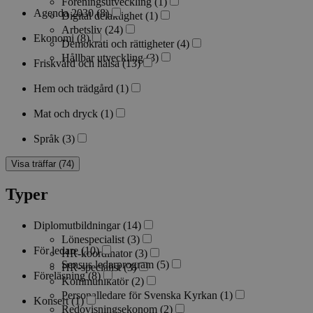
Föreningsutveckling
(1)
Agenda 2030
(8)
Digital delaktighet
(1)
Arbetsliv
(24)
Ekonomi
(8)
Demokrati och rättigheter
(4)
Hållbar utveckling
(3)
Friskvård och hälsa
(13)
Hem och trädgård
(1)
Mat och dryck
(1)
Språk
(3)
Visa träffar (74)
Typer
Diplomutbildningar
(14)
Lönespecialist
(3)
För ledare
(10)
HR-koordinator
(3)
Sensus ledarprogram
(5)
HR-specialist
(3)
Föreläsning
(8)
Kommunikatör
(2)
Personalledare för Svenska Kyrkan
(1)
Konsert
(1)
Redovisningsekonom
(2)