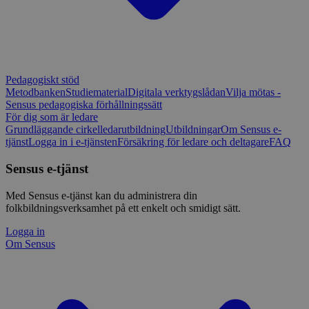
Pedagogiskt stöd
Metodbanken
Studiematerial
Digitala verktygslådan
Vilja mötas -
Sensus pedagogiska förhållningssätt
För dig som är ledare
Grundläggande cirkelledarutbildning
Utbildningar
Om Sensus e-
tjänst
Logga in i e-tjänsten
Försäkring för ledare och deltagare
FAQ
Sensus e-tjänst
Med Sensus e-tjänst kan du administrera din
folkbildningsverksamhet på ett enkelt och smidigt sätt.
Logga in
Om Sensus