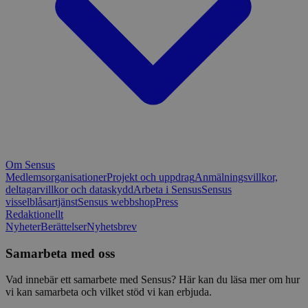
Om Sensus
Medlemsorganisationer
Projekt och uppdrag
Anmälningsvillkor,
deltagarvillkor och dataskydd
Arbeta i Sensus
Sensus
visselblåsartjänst
Sensus webbshop
Press
Redaktionellt
Nyheter
Berättelser
Nyhetsbrev
Samarbeta med oss
Vad innebär ett samarbete med Sensus? Här kan du läsa mer om hur
vi kan samarbeta och vilket stöd vi kan erbjuda.