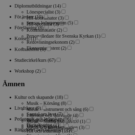
Diplomutbildningar
(14)
Lönespecialist
(3)
För ledare
(10)
HR-koordinator
(3)
Sensus ledarprogram
(5)
HR-specialist
(3)
Föreläsning
(8)
Kommunikatör
(2)
Personalledare för Svenska Kyrkan
(1)
Konsert
(1)
Redovisningsekonom
(2)
Ekonomiassistent
(2)
Kostnadsfritt
(6)
Studiecirkel/kurs
(67)
Workshop
(2)
Ämnen
Kultur och skapande
(18)
Musik – Körsång
(8)
Livsfrågor
(9)
Musik – Instrument och sång
(6)
Samtal om livet
(7)
Litteratur och skrivande
(4)
Pedagogik och ledarskap
(16)
Religionsdialog
(1)
Musik – Studio/ljud/ljus/DJ
(1)
Digitalisering
(1)
Tro och religion
(2)
Media och kommunikation
(3)
Rättigheter och hållbarhet
(29)
HR och ledarskap
(15)