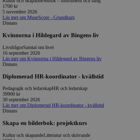
Kultur och skapande
Musik – Instrument och sång
för Pytho
utformad 
1700 kr
en webbpl
5 november 2026
typ av pr
Läs mer
om
MuseScore - Grundkurs
på webbfo
Distans
_splunk_rum_sid
sensus.wufoo.com
15
Denna coo
minuter
Wufoo fö
Kvinnorna i Hildegard av Bingens liv
belastnin
webbplats
förhindra
Livsfrågor
Samtal om livet
webbplats
16 september 2026
Läs mer
om
Kvinnorna i Hildegard av Bingens liv
Storage declaration
Distans
Storage
Namn
Beskrivning
type
Diplomerad HR-koordinator - kvällstid
lastExternalReferrerTime
Local
Pedagogik och ledarskap
HR och ledarskap
storage
39900 kr
lastExternalReferrer
Local
30 september 2026
storage
Läs mer
om
Diplomerad HR-koordinator - kvällstid
Distans
Skapa en bilderbok: projektkurs
Leverantör
Namn
Utgång
Beskrivning
Kultur och skapande
Litteratur och skrivande
/
Domän
Leverantör
/
Namn
Utgång
Beskr