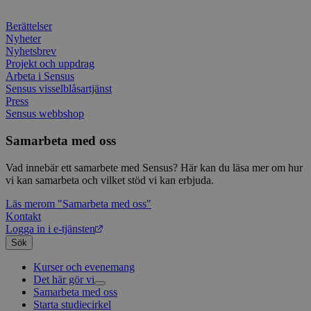
webbp
är en 
prefix
Berättelser
kort s
Nyheter
bokstä
Nyhetsbrev
refer
instäl
Projekt och uppdrag
Arbeta i Sensus
Sensus visselblåsartjänst
Press
Sensus webbshop
Samarbeta med oss
Vad innebär ett samarbete med Sensus? Här kan du läsa mer om hur
vi kan samarbeta och vilket stöd vi kan erbjuda.
Läs mer
om "Samarbeta med oss"
Kontakt
Logga in i e-tjänsten
Sök
Kurser och evenemang
Det här gör vi
Samarbeta med oss
Livsfrågor
Starta studiecirkel
Kultur och skapande
Interreligiöst arbete