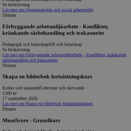
Se beskrivning
Funktioner
Läs mer
om
Organisatorisk och social arbetsmiljö
Distans
Strikt nödvändiga kakor tillåter
kärnwebbplatsfunktioner som användarinloggning
Förbyggande arbetsmiljöarbete - Konflikter,
och kontohantering. Webbplatsen kan inte
användas ordentligt utan strikt nödvändiga cookies.
kränkande särbehandling och trakasserier
Leverantör
/
Namn
Utgång
Beskrivni
Pedagogik och ledarskap
HR och ledarskap
Domän
Se beskrivning
ep201
30
Denna coo
Wufoo
Läs mer
om
Förbyggande arbetsmiljöarbete - Konflikter, kränkande
minuter
Wufoo fö
.wufoo.com
särbehandling och trakasserier
belastnin
Distans
webbplats
förhindra
webbplats
Skapa en bilderbok fortsättningskurs
CookieScriptConsent
1 månad
Denna coo
CookieScript
Cookie-Sc
www.sensus.se
Kultur och skapande
Litteratur och skrivande
tjänsten 
1500 kr
ihåg prefe
17 september 2026
besökaren
nödvändig
Läs mer
om
Skapa en bilderbok fortsättningskurs
Script.co
Distans
fungerar k
csrftoken
www.sensus.se
12
Denna coo
MuseScore - Grundkurs
månader
till Djang
Google
4 dagar
webbutvec
Privacy Policy