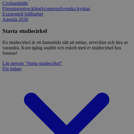
Civilsamhälle
Föreningsutveckling
Scouterna
Svenska kyrkan
Existentiell hållbarhet
Agenda 2030
Starta studiecirkel
En studiecirkel är ett fantastiskt sätt att mötas, utvecklas och lära av
varandra. Kom igång snabbt och enkelt med er studiecirkel hos
Sensus!
Läs mer
om "Starta studiecirkel"
För ledare