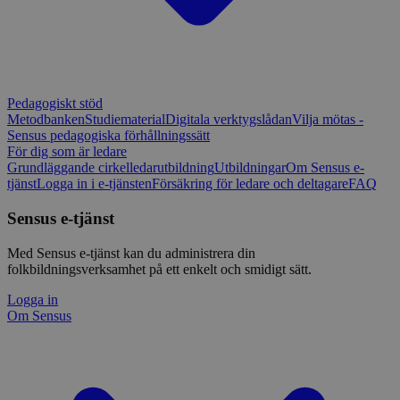
Pedagogiskt stöd
Metodbanken
Studiematerial
Digitala verktygslådan
Vilja mötas -
Sensus pedagogiska förhållningssätt
För dig som är ledare
Grundläggande cirkelledarutbildning
Utbildningar
Om Sensus e-
tjänst
Logga in i e-tjänsten
Försäkring för ledare och deltagare
FAQ
Sensus e-tjänst
Med Sensus e-tjänst kan du administrera din
folkbildningsverksamhet på ett enkelt och smidigt sätt.
Logga in
Om Sensus