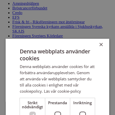
Amningshjälpen
Bröstcancerförbundet
Credo
EFS
Frisk & fri - Riksföreningen mot ätstörningar
Föreningen Svenska kyrkans anställda i Sjukhuskyrkan,
SKAIS
Föreningen Sveriges Körledare
Hindu Forum Sweden
×
Individuell Människohjälp
KFUM Sverige
Denna webbplats använder
Kvinnor i Svenska kyrkan
cookies
Kyrkans Akademikerförbund
Kyrkomusikernas Riksförbund
Denna webbplats använder cookies för att
Kyrkosångsförbundet i Svenska kyrkan
förbättra användarupplevelsen. Genom
Mandeiska Föreningen i Stockholm
Mandeiska trossamfundet i Sverige och Finland
att använda vår webbplats samtycker du
Pipeline Sundsvalls Musikforum
till alla cookies i enlighet med vår
Riksförbundet EKHO
cookiepolicy.
Läs vår cookie-policy
Riksförbundet för SuicidPrevention och Efterlevandes Stöd,
SPES
Riksförbundet Sveriges Konstföreningar
Strikt
Prestanda
Inriktning
Scouterna
nödvändigt
SHEDO
Sigtunastiftelsen