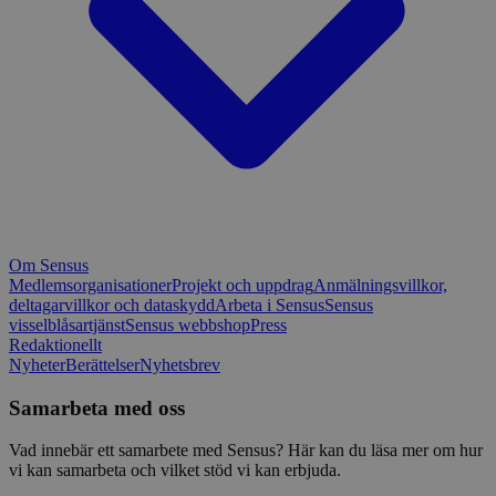
Om Sensus
Medlemsorganisationer
Projekt och uppdrag
Anmälningsvillkor,
deltagarvillkor och dataskydd
Arbeta i Sensus
Sensus
visselblåsartjänst
Sensus webbshop
Press
Redaktionellt
Nyheter
Berättelser
Nyhetsbrev
Samarbeta med oss
Vad innebär ett samarbete med Sensus? Här kan du läsa mer om hur
vi kan samarbeta och vilket stöd vi kan erbjuda.