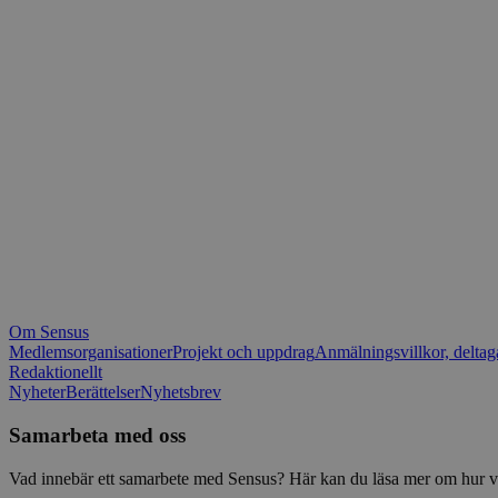
_fbp
.spot
mtm_consent_rem
__Secure-ROLLOU
matomo_ignore
VISITOR_PRIVACY_
matomo_sessid
YSC
_pk_ses
IDE
_ga_1RP1H45CK4
Om Sensus
tf_respondent_cc
Medlemsorganisationer
Projekt och uppdrag
Anmälningsvillkor, deltag
Redaktionellt
Nyheter
Berättelser
Nyhetsbrev
attribution_user_id
Samarbeta med oss
AWSALBTGCORS
Vad innebär ett samarbete med Sensus? Här kan du läsa mer om hur vi