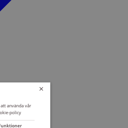
×
att använda vår
okie-policy
Funktioner