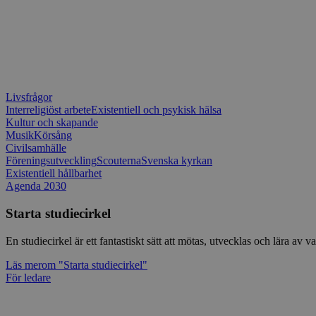
Livsfrågor
Interreligiöst arbete
Existentiell och psykisk hälsa
Kultur och skapande
Musik
Körsång
Civilsamhälle
Föreningsutveckling
Scouterna
Svenska kyrkan
Existentiell hållbarhet
Agenda 2030
Starta studiecirkel
En studiecirkel är ett fantastiskt sätt att mötas, utvecklas och lära a
Läs mer
om "Starta studiecirkel"
För ledare