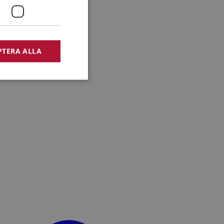
PTERA ALLA
bbplatsen kan inte
lansering,
missbruk.
nsten för att komma
r nödvändigt att
t.
lingsplattform för
plats mot en viss