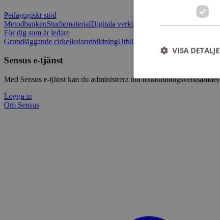
Pedagogiskt stöd
Metodbanken
Studiematerial
Digitala verktygslådan
Vilja mötas - Sensu
För dig som är ledare
Grundläggande cirkelledarutbildning
Utbildningar
Om Sensus e-tjänst
L
VISA DETALJ
Sensus e-tjänst
Med Sensus e-tjänst kan du administrera din folkbildningsverksamhet p
Logga in
Om Sensus
Strikt nödvändiga ka
användas ordentligt 
Namn
ep201
CookieScriptConse
csrftoken