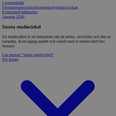
Civilsamhälle
Föreningsutveckling
Scouterna
Svenska kyrkan
Existentiell hållbarhet
Agenda 2030
Starta studiecirkel
En studiecirkel är ett fantastiskt sätt att mötas, utvecklas och lära av
varandra. Kom igång snabbt och enkelt med er studiecirkel hos
Sensus!
Läs mer
om "Starta studiecirkel"
För ledare