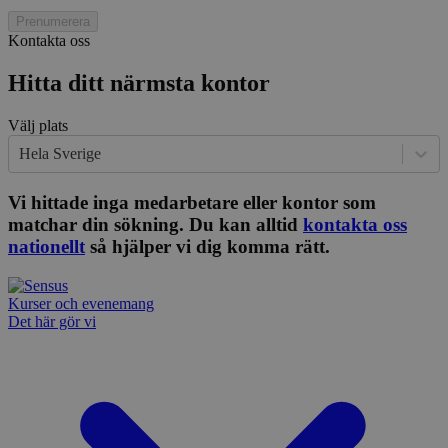
mtm_consent
1 år 1
Cooki
InnoCraft Ltd
månad
utgång
www.sensus.se
Prenumerera
komma
Kontakta oss
gav si
mtm_cookie_consent
www.sensus.se
1 år 1
Cooki
Hitta ditt närmsta kontor
månad
utgång
komma
gav el
Välj plats
samty
Hela Sverige
_pk_id.1.c859
www.sensus.se
1 år
Det h
associ
platt
Vi hittade inga medarbetare eller kontor som
källk
för at
matchar din sökning. Du kan alltid
kontakta oss
att sp
nationellt
så hjälper vi dig komma rätt.
betee
webbp
är en 
prefix
kort s
Kurser och evenemang
bokstä
Det här gör vi
refer
instäl