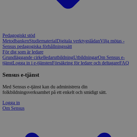
Pedagogiskt stöd
Metodbanken
Studiematerial
Digitala verktygslådan
Vilja mötas -
Sensus pedagogiska förhållningssätt
För dig som är ledare
Grundläggande cirkelledarutbildning
Utbildningar
Om Sensus e-
tjänst
Logga in i e-tjänsten
Försäkring för ledare och deltagare
FAQ
Sensus e-tjänst
Med Sensus e-tjänst kan du administrera din
folkbildningsverksamhet på ett enkelt och smidigt sätt.
Logga in
Om Sensus