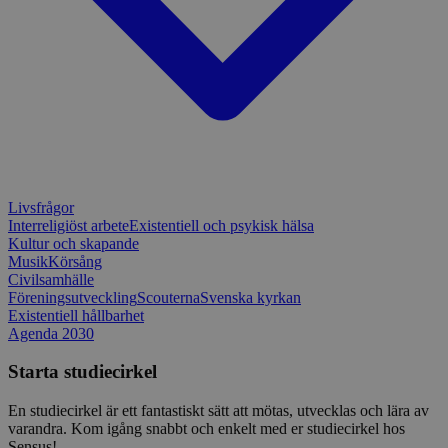
Livsfrågor
Interreligiöst arbete
Existentiell och psykisk hälsa
Kultur och skapande
Musik
Körsång
Civilsamhälle
Föreningsutveckling
Scouterna
Svenska kyrkan
Existentiell hållbarhet
Agenda 2030
Starta studiecirkel
En studiecirkel är ett fantastiskt sätt att mötas, utvecklas och lära av
varandra. Kom igång snabbt och enkelt med er studiecirkel hos
Sensus!