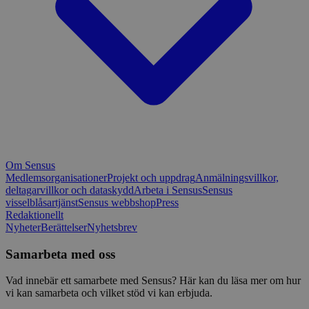
Om Sensus
Medlemsorganisationer
Projekt och uppdrag
Anmälningsvillkor,
deltagarvillkor och dataskydd
Arbeta i Sensus
Sensus
visselblåsartjänst
Sensus webbshop
Press
Redaktionellt
Nyheter
Berättelser
Nyhetsbrev
Samarbeta med oss
Vad innebär ett samarbete med Sensus? Här kan du läsa mer om hur
vi kan samarbeta och vilket stöd vi kan erbjuda.