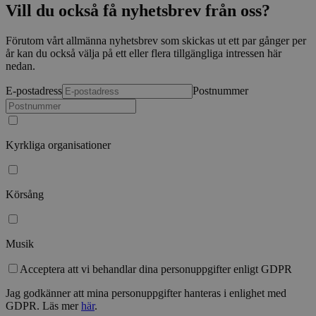
månad
assoc
.sensus.se
Vill du också få nyhetsbrev från oss?
Univer
en vik
Googl
Förutom vårt allmänna nyhetsbrev som skickas ut ett par gånger per
analys
använd
år kan du också välja på ett eller flera tillgängliga intressen här
unika
nedan.
tillde
gener
E-postadress
Postnummer
klient
i varj
webbp
att be
sessi
för
Kyrkliga organisationer
webbp
_pk_ses.1.c859
www.sensus.se
30
Det h
minuter
associ
platt
Körsång
källk
för at
att sp
betee
webbp
Musik
är en 
prefix
Acceptera att vi behandlar dina personuppgifter enligt GDPR
kort s
bokstä
refer
Jag godkänner att mina personuppgifter hanteras i enlighet med
instäl
GDPR. Läs mer
här
.