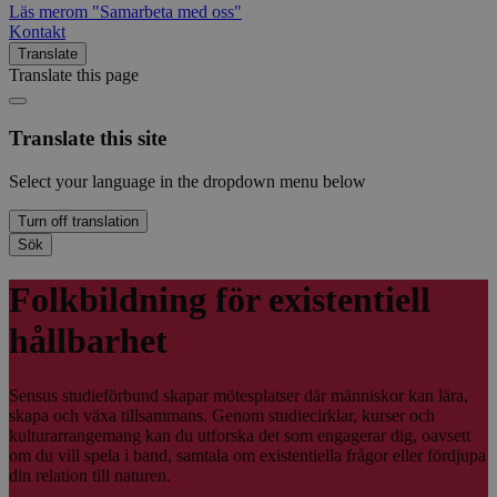
Läs mer
om "Samarbeta med oss"
Kontakt
Translate
Translate this page
Translate this site
Select your language in the dropdown menu below
Turn off translation
Sök
Folkbildning för existentiell
hållbarhet
Sensus studieförbund skapar mötesplatser där människor kan lära,
skapa och växa tillsammans. Genom studiecirklar, kurser och
kulturarrangemang kan du utforska det som engagerar dig, oavsett
om du vill spela i band, samtala om existentiella frågor eller fördjupa
din relation till naturen.