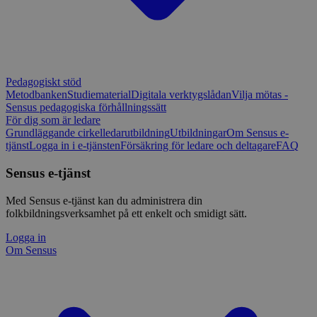
Pedagogiskt stöd
Metodbanken
Studiematerial
Digitala verktygslådan
Vilja mötas -
Sensus pedagogiska förhållningssätt
För dig som är ledare
Grundläggande cirkelledarutbildning
Utbildningar
Om Sensus e-
tjänst
Logga in i e-tjänsten
Försäkring för ledare och deltagare
FAQ
Sensus e-tjänst
Med Sensus e-tjänst kan du administrera din
folkbildningsverksamhet på ett enkelt och smidigt sätt.
Logga in
Om Sensus