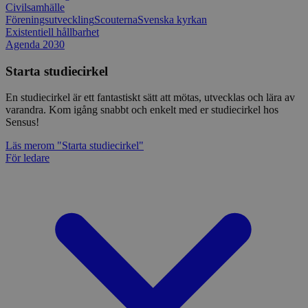
Civilsamhälle
Föreningsutveckling
Scouterna
Svenska kyrkan
Existentiell hållbarhet
Agenda 2030
Starta studiecirkel
En studiecirkel är ett fantastiskt sätt att mötas, utvecklas och lära av
varandra. Kom igång snabbt och enkelt med er studiecirkel hos
Sensus!
Läs mer
om "Starta studiecirkel"
För ledare