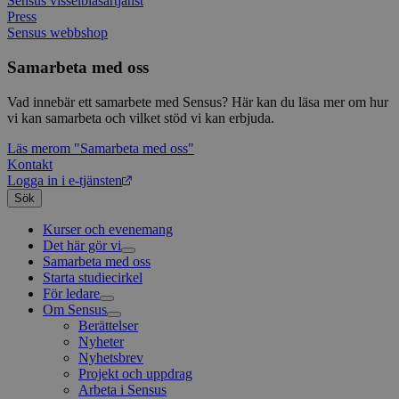
Sensus visselblåsartjänst
Typef
utfö
.typeform.com
Press
använd
hur 
använ
anv
Sensus webbshop
webbp
web
enkät
even
Samarbeta med oss
slut
ha s
AWSALBTGCORS
7 dagar
Denna 
Amazon Web
bes
Typef
Services, Inc.
Vad innebär ett samarbete med Sensus? Här kan du läsa mer om hur
webb
använd
form.typeform.com
vi kan samarbeta och vilket stöd vi kan erbjuda.
använ
webbp
enkät
Läs mer
om "Samarbeta med oss"
Kontakt
_ga
1 år 1
Detta
Google LLC
Logga in i e-tjänsten
månad
assoc
.sensus.se
Univer
Sök
en vik
Googl
Kurser och evenemang
analys
Det här gör vi
använd
unika
Samarbeta med oss
Livsfrågor
tillde
Starta studiecirkel
Kultur och skapande
Interreligiöst arbete
gener
För ledare
Civilsamhälle
Existentiell och psykisk hälsa
Musik
klient
i varj
Om Sensus
Existentiell hållbarhet
Grundläggande cirkelledarutbildning
Körsång
Föreningsutveckling
webbp
Utbildningar
Berättelser
Scouterna
Agenda 2030
att be
Sensus e-tjänst
Nyheter
Svenska kyrkan
sessi
Metodbanken
Nyhetsbrev
för
webbp
Försäkring för ledare och deltagare
Projekt och uppdrag
FAQ
Arbeta i Sensus
_pk_ses.1.c859
www.sensus.se
30
Det h