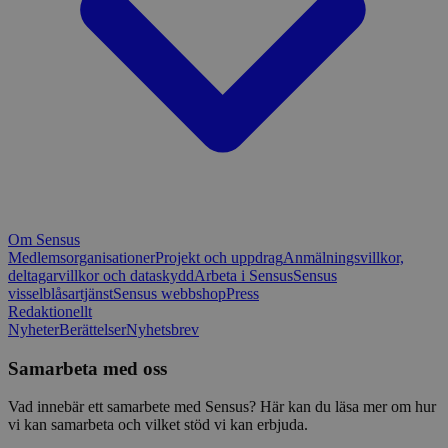
Om Sensus
Medlemsorganisationer
Projekt och uppdrag
Anmälningsvillkor,
deltagarvillkor och dataskydd
Arbeta i Sensus
Sensus
visselblåsartjänst
Sensus webbshop
Press
Redaktionellt
Nyheter
Berättelser
Nyhetsbrev
Samarbeta med oss
Vad innebär ett samarbete med Sensus? Här kan du läsa mer om hur
vi kan samarbeta och vilket stöd vi kan erbjuda.