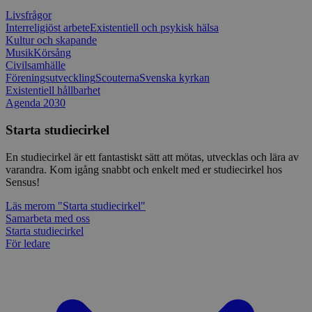
Privacy Policy
för Pytho
Livsfrågor
utformad 
en webbpl
Interreligiöst arbete
Existentiell och psykisk hälsa
typ av pr
Kultur och skapande
på webbfo
Musik
Körsång
Civilsamhälle
_splunk_rum_sid
sensus.wufoo.com
15
Denna coo
minuter
Wufoo fö
Föreningsutveckling
Scouterna
Svenska kyrkan
belastnin
Existentiell hållbarhet
webbplats
Agenda 2030
förhindra
webbplats
Starta studiecirkel
Storage declaration
En studiecirkel är ett fantastiskt sätt att mötas, utvecklas och lära av
Storage
Namn
Beskrivning
varandra. Kom igång snabbt och enkelt med er studiecirkel hos
type
Sensus!
lastExternalReferrerTime
Local
storage
Läs mer
om "Starta studiecirkel"
Samarbeta med oss
lastExternalReferrer
Local
Starta studiecirkel
storage
För ledare
Leverantör
Namn
Utgång
Beskrivning
/
Domän
Leverantör
/