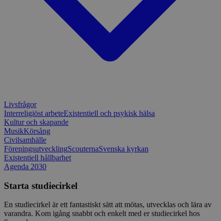
månader
till Djang
Google
4 dagar
webbutvec
Privacy Policy
för Pytho
utformad 
en webbpl
typ av pr
på webbfo
_splunk_rum_sid
sensus.wufoo.com
15
Denna coo
minuter
Wufoo fö
belastnin
webbplats
förhindra
webbplats
Livsfrågor
Storage declaration
Interreligiöst arbete
Existentiell och psykisk hälsa
Kultur och skapande
Storage
Namn
Beskrivning
Musik
Körsång
type
Civilsamhälle
lastExternalReferrerTime
Local
Föreningsutveckling
Scouterna
Svenska kyrkan
storage
Existentiell hållbarhet
Agenda 2030
lastExternalReferrer
Local
storage
Starta studiecirkel
En studiecirkel är ett fantastiskt sätt att mötas, utvecklas och lära av
varandra. Kom igång snabbt och enkelt med er studiecirkel hos