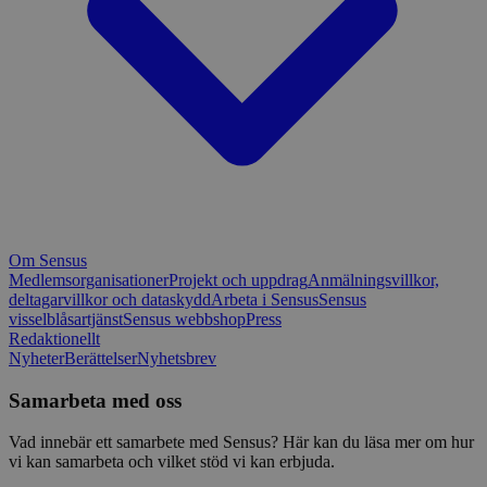
Om Sensus
Medlemsorganisationer
Projekt och uppdrag
Anmälningsvillkor,
deltagarvillkor och dataskydd
Arbeta i Sensus
Sensus
visselblåsartjänst
Sensus webbshop
Press
Redaktionellt
Nyheter
Berättelser
Nyhetsbrev
Samarbeta med oss
Vad innebär ett samarbete med Sensus? Här kan du läsa mer om hur
vi kan samarbeta och vilket stöd vi kan erbjuda.