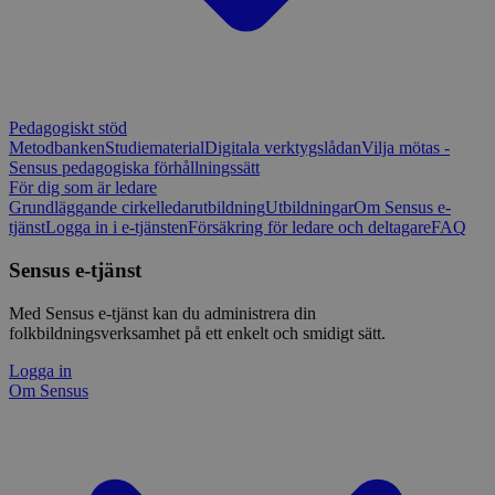
Pedagogiskt stöd
Metodbanken
Studiematerial
Digitala verktygslådan
Vilja mötas -
Sensus pedagogiska förhållningssätt
För dig som är ledare
Grundläggande cirkelledarutbildning
Utbildningar
Om Sensus e-
tjänst
Logga in i e-tjänsten
Försäkring för ledare och deltagare
FAQ
Sensus e-tjänst
Med Sensus e-tjänst kan du administrera din
folkbildningsverksamhet på ett enkelt och smidigt sätt.
Logga in
Om Sensus