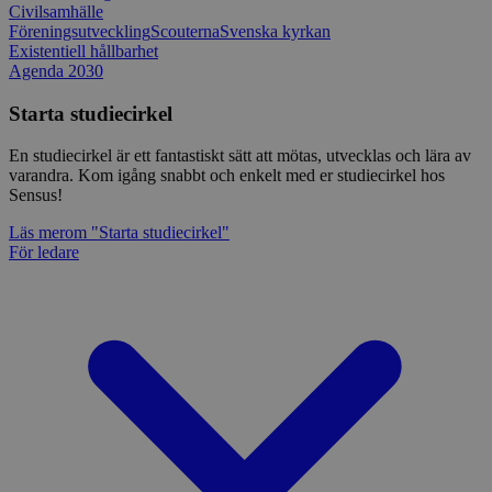
Civilsamhälle
Föreningsutveckling
Scouterna
Svenska kyrkan
Existentiell hållbarhet
Agenda 2030
Starta studiecirkel
En studiecirkel är ett fantastiskt sätt att mötas, utvecklas och lära av
varandra. Kom igång snabbt och enkelt med er studiecirkel hos
Sensus!
Läs mer
om "Starta studiecirkel"
För ledare