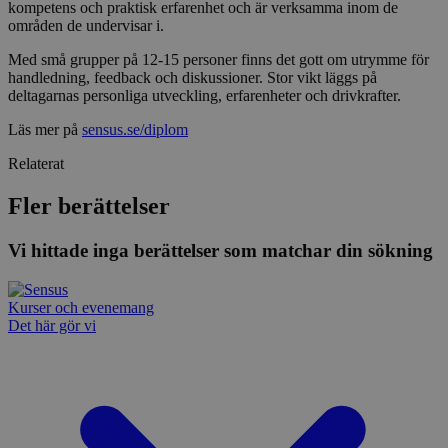
kompetens och praktisk erfarenhet och är verksamma inom de
Strikt nödvändigt
Prestanda
Inriktning
områden de undervisar i.
Funktioner
Med små grupper på 12-15 personer finns det gott om utrymme för
handledning, feedback och diskussioner. Stor vikt läggs på
Strikt nödvändiga kakor tillåter
deltagarnas personliga utveckling, erfarenheter och drivkrafter.
kärnwebbplatsfunktioner som användarinloggning
och kontohantering. Webbplatsen kan inte
Läs mer på
sensus.se/diplom
användas ordentligt utan strikt nödvändiga cookies.
Relaterat
Leverantör
/
Namn
Utgång
Beskrivni
Domän
Fler berättelser
ep201
30
Denna coo
Wufoo
minuter
Wufoo fö
.wufoo.com
belastnin
Vi hittade inga berättelser som matchar din sökning
webbplats
förhindra
webbplats
Kurser och evenemang
CookieScriptConsent
1 månad
Denna coo
CookieScript
Det här gör vi
Cookie-Sc
www.sensus.se
tjänsten 
ihåg prefe
besökaren
nödvändig
Script.co
fungerar k
csrftoken
www.sensus.se
12
Denna coo