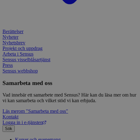
IDE
1 år
Denn
Google LLC
attribution_user_id
1 år
Denna 
av D
Typeform
.doubleclick.net
Typef
utfö
.typeform.com
använd
hur 
använ
anv
webbp
web
enkät
even
Berättelser
slut
ha s
AWSALBTGCORS
7 dagar
Denna 
Amazon Web
Nyheter
bes
Typef
Services, Inc.
Nyhetsbrev
webb
använd
form.typeform.com
Projekt och uppdrag
använ
webbp
Arbeta i Sensus
enkät
Sensus visselblåsartjänst
Press
_ga
1 år 1
Detta
Google LLC
Sensus webbshop
månad
assoc
.sensus.se
Univer
en vik
Samarbeta med oss
Googl
analys
använd
Vad innebär ett samarbete med Sensus? Här kan du läsa mer om hur
unika
vi kan samarbeta och vilket stöd vi kan erbjuda.
tillde
gener
klient
Läs mer
om "Samarbeta med oss"
i varj
Kontakt
webbp
Logga in i e-tjänsten
att be
sessi
Sök
för
webbp
Kurser och evenemang