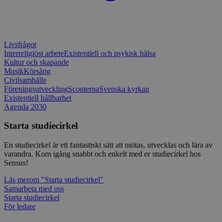
CookieScriptConsent
1 månad
Denna coo
CookieScript
Cookie-Sc
www.sensus.se
tjänsten 
ihåg prefe
besökaren
Livsfrågor
nödvändig
Interreligiöst arbete
Existentiell och psykisk hälsa
Script.co
Kultur och skapande
fungerar k
Musik
Körsång
csrftoken
www.sensus.se
12
Denna coo
Civilsamhälle
månader
till Djang
Google
Föreningsutveckling
Scouterna
Svenska kyrkan
4 dagar
webbutvec
Privacy Policy
för Pytho
Existentiell hållbarhet
utformad 
Agenda 2030
en webbpl
typ av pr
Starta studiecirkel
på webbfo
_splunk_rum_sid
sensus.wufoo.com
15
Denna coo
En studiecirkel är ett fantastiskt sätt att mötas, utvecklas och lära av
minuter
Wufoo fö
belastnin
varandra. Kom igång snabbt och enkelt med er studiecirkel hos
webbplats
Sensus!
förhindra
webbplats
Läs mer
om "Starta studiecirkel"
Samarbeta med oss
Storage declaration
Starta studiecirkel
För ledare
Storage
Namn
Beskrivning
type