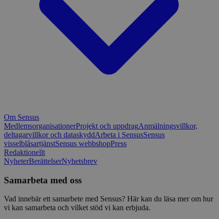
Om Sensus
Medlemsorganisationer
Projekt och uppdrag
Anmälningsvillkor,
deltagarvillkor och dataskydd
Arbeta i Sensus
Sensus
visselblåsartjänst
Sensus webbshop
Press
Redaktionellt
Nyheter
Berättelser
Nyhetsbrev
Samarbeta med oss
Vad innebär ett samarbete med Sensus? Här kan du läsa mer om hur
vi kan samarbeta och vilket stöd vi kan erbjuda.