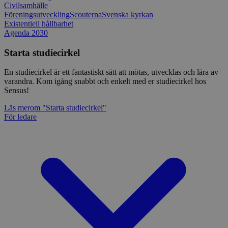
Civilsamhälle
Föreningsutveckling
Scouterna
Svenska kyrkan
Existentiell hållbarhet
Agenda 2030
Starta studiecirkel
En studiecirkel är ett fantastiskt sätt att mötas, utvecklas och lära av
varandra. Kom igång snabbt och enkelt med er studiecirkel hos
Sensus!
Läs mer
om "Starta studiecirkel"
För ledare