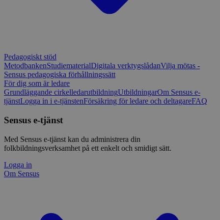
Pedagogiskt stöd
Metodbanken
Studiematerial
Digitala verktygslådan
Vilja mötas -
Sensus pedagogiska förhållningssätt
För dig som är ledare
Grundläggande cirkelledarutbildning
Utbildningar
Om Sensus e-
tjänst
Logga in i e-tjänsten
Försäkring för ledare och deltagare
FAQ
Sensus e-tjänst
Med Sensus e-tjänst kan du administrera din
folkbildningsverksamhet på ett enkelt och smidigt sätt.
Logga in
Om Sensus