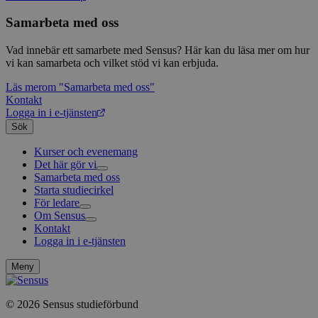
klient
i varj
Samarbeta med oss
webbp
att be
Vad innebär ett samarbete med Sensus? Här kan du läsa mer om hur
sessi
för
vi kan samarbeta och vilket stöd vi kan erbjuda.
webbp
Läs mer
om "Samarbeta med oss"
_pk_ses.1.c859
www.sensus.se
30
Det h
Kontakt
minuter
associ
platt
Logga in i e-tjänsten
källk
Sök
för at
att sp
betee
Kurser och evenemang
webbp
Det här gör vi
är en 
Samarbeta med oss
Livsfrågor
prefix
Starta studiecirkel
Kultur och skapande
Interreligiöst arbete
kort s
bokstä
För ledare
Civilsamhälle
Existentiell och psykisk hälsa
Musik
refer
Om Sensus
Existentiell hållbarhet
Grundläggande cirkelledarutbildning
Körsång
Föreningsutveckling
instäl
Kontakt
Utbildningar
Berättelser
Scouterna
Agenda 2030
mtm_consent
1 år 1
Cooki
Logga in i e-tjänsten
Sensus e-tjänst
Nyheter
Svenska kyrkan
InnoCraft Ltd
månad
utgång
www.sensus.se
Metodbanken
Nyhetsbrev
komma
Försäkring för ledare och deltagare
Projekt och uppdrag
Meny
gav si
FAQ
Arbeta i Sensus
mtm_cookie_consent
www.sensus.se
1 år 1
Cooki
Sensus visselblåsartjänst
månad
utgång
© 2026 Sensus studieförbund
Press
komma
Sensus webbshop