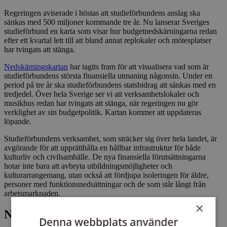
Regeringen aviserade i höstas att studieförbundens anslag ska
sänkas med 500 miljoner kommande tre år. Nu lanserar Sveriges
studieförbund en karta som visar hur budgetnedskärningarna redan
efter ett kvartal lett till att bland annat replokaler och mötesplatser
har tvingats att stänga.
Nedskärningskartan
har tagits fram för att visualisera vad som är
studieförbundens största finansiella utmaning någonsin. Under en
period på tre år ska studieförbundens statsbidrag att sänkas med en
tredjedel. Över hela Sverige ser vi att verksamhetslokaler och
musikhus redan har tvingats att stänga, när regeringen nu gör
verklighet av sin budgetpolitik. Kartan kommer att uppdateras
löpande.
Studieförbundens verksamhet, som sträcker sig över hela landet, är
avgörande för att upprätthålla en hållbar infrastruktur för både
kulturliv och civilsamhälle. De nya finansiella förutsättningarna
hotar inte bara att avbryta utbildningsmöjligheter och
kulturarrangemang, utan också att fördjupa isoleringen för äldre,
personer med funktionsnedsättningar och de som står långt från
arbetsmarknaden.
×
Namninsamling mot nedskärningarna
Denna webbplats använder