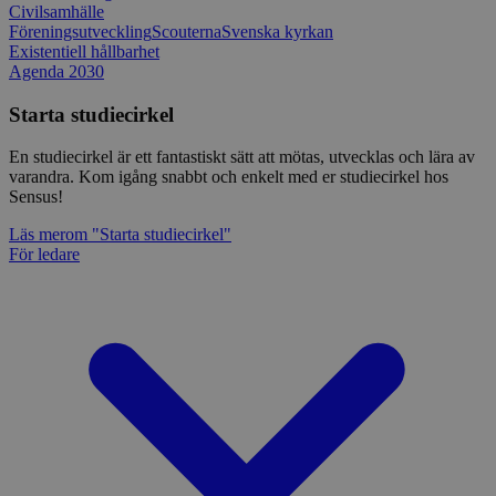
Civilsamhälle
Föreningsutveckling
Scouterna
Svenska kyrkan
Existentiell hållbarhet
Agenda 2030
Starta studiecirkel
En studiecirkel är ett fantastiskt sätt att mötas, utvecklas och lära av
varandra. Kom igång snabbt och enkelt med er studiecirkel hos
Sensus!
Läs mer
om "Starta studiecirkel"
För ledare