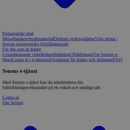
Pedagogiskt stöd
Metodbanken
Studiematerial
Digitala verktygslådan
Vilja mötas -
Sensus pedagogiska förhållningssätt
För dig som är ledare
Grundläggande cirkelledarutbildning
Utbildningar
Om Sensus e-
tjänst
Logga in i e-tjänsten
Försäkring för ledare och deltagare
FAQ
Sensus e-tjänst
Med Sensus e-tjänst kan du administrera din
folkbildningsverksamhet på ett enkelt och smidigt sätt.
Logga in
Om Sensus