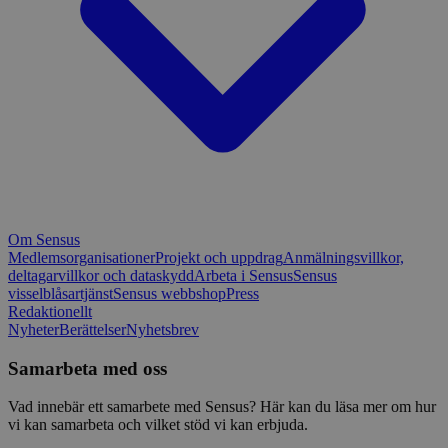
Om Sensus
Medlemsorganisationer
Projekt och uppdrag
Anmälningsvillkor,
deltagarvillkor och dataskydd
Arbeta i Sensus
Sensus
visselblåsartjänst
Sensus webbshop
Press
Redaktionellt
Nyheter
Berättelser
Nyhetsbrev
Samarbeta med oss
Vad innebär ett samarbete med Sensus? Här kan du läsa mer om hur
vi kan samarbeta och vilket stöd vi kan erbjuda.