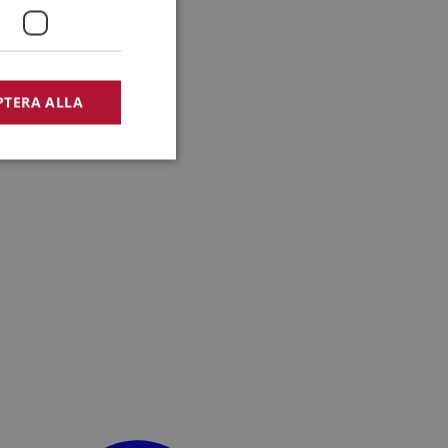
PTERA ALLA
bbplatsen kan inte
lansering,
missbruk.
nsten för att komma
r nödvändigt att
t.
lingsplattform för
plats mot en viss