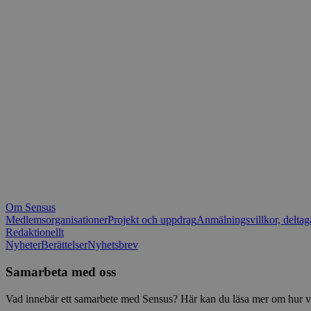
_fbp
.spot
mtm_consent_rem
__Secure-ROLLOU
matomo_ignore
VISITOR_PRIVACY_
matomo_sessid
YSC
_pk_ses
IDE
_ga_1RP1H45CK4
Om Sensus
tf_respondent_cc
Medlemsorganisationer
Projekt och uppdrag
Anmälningsvillkor, deltag
Redaktionellt
Nyheter
Berättelser
Nyhetsbrev
attribution_user_id
Samarbeta med oss
AWSALBTGCORS
Vad innebär ett samarbete med Sensus? Här kan du läsa mer om hur vi