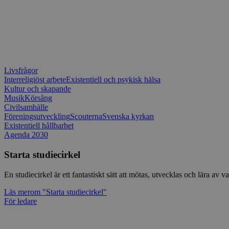
Livsfrågor
Interreligiöst arbete
Existentiell och psykisk hälsa
Kultur och skapande
Musik
Körsång
Civilsamhälle
Föreningsutveckling
Scouterna
Svenska kyrkan
Existentiell hållbarhet
Agenda 2030
Starta studiecirkel
En studiecirkel är ett fantastiskt sätt att mötas, utvecklas och lära a
Läs mer
om "Starta studiecirkel"
För ledare