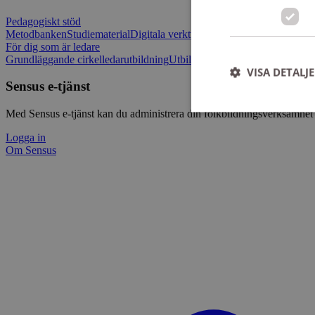
Pedagogiskt stöd
Metodbanken
Studiematerial
Digitala verktygslådan
Vilja mötas - Sensu
För dig som är ledare
Grundläggande cirkelledarutbildning
Utbildningar
Om Sensus e-tjänst
L
VISA DETALJ
Sensus e-tjänst
Med Sensus e-tjänst kan du administrera din folkbildningsverksamhet p
Logga in
Om Sensus
Strikt nödvändiga ka
användas ordentligt 
Namn
ep201
CookieScriptConse
csrftoken