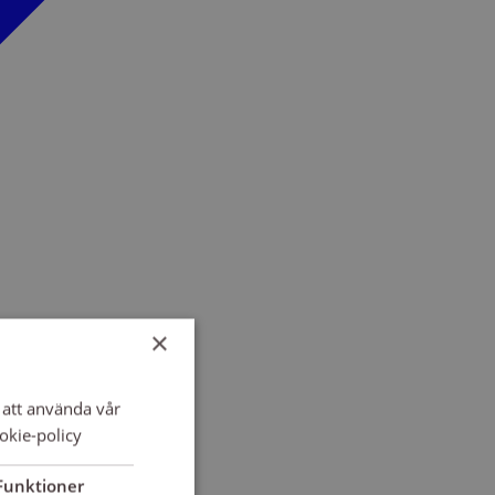
×
att använda vår
okie-policy
Funktioner