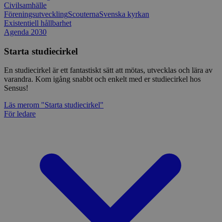
Civilsamhälle
Föreningsutveckling
Scouterna
Svenska kyrkan
Existentiell hållbarhet
Agenda 2030
Starta studiecirkel
En studiecirkel är ett fantastiskt sätt att mötas, utvecklas och lära av
varandra. Kom igång snabbt och enkelt med er studiecirkel hos
Sensus!
Läs mer
om "Starta studiecirkel"
För ledare