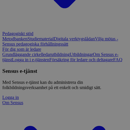
Pedagogiskt stöd
Metodbanken
Studiematerial
Digitala verktygslådan
Vilja mötas -
Sensus pedagogiska förhållningssätt
För dig som är ledare
Grundläggande cirkelledarutbildning
Utbildningar
Om Sensus e-
tjänst
Logga in i e-tjänsten
Försäkring för ledare och deltagare
FAQ
Sensus e-tjänst
Med Sensus e-tjänst kan du administrera din
folkbildningsverksamhet på ett enkelt och smidigt sätt.
Logga in
Om Sensus