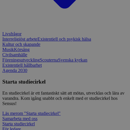
webbplats
CookieScriptConsent
1 månad
Denna coo
CookieScript
Cookie-Sc
www.sensus.se
tjänsten 
ihåg prefe
besökaren
nödvändig
Livsfrågor
Script.co
Interreligiöst arbete
Existentiell och psykisk hälsa
fungerar k
Kultur och skapande
csrftoken
www.sensus.se
12
Denna coo
Musik
Körsång
månader
till Djang
Google
Civilsamhälle
4 dagar
webbutvec
Privacy Policy
Föreningsutveckling
Scouterna
Svenska kyrkan
för Pytho
utformad 
Existentiell hållbarhet
en webbpl
Agenda 2030
typ av pr
på webbfo
Starta studiecirkel
_splunk_rum_sid
sensus.wufoo.com
15
Denna coo
minuter
Wufoo fö
En studiecirkel är ett fantastiskt sätt att mötas, utvecklas och lära av
belastnin
webbplats
varandra. Kom igång snabbt och enkelt med er studiecirkel hos
förhindra
Sensus!
webbplats
Läs mer
om "Starta studiecirkel"
Storage declaration
Samarbeta med oss
Starta studiecirkel
Storage
Namn
Beskrivning
För ledare
type