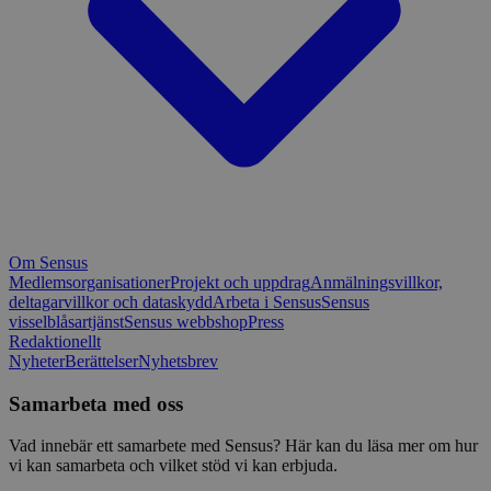
Om Sensus
Medlemsorganisationer
Projekt och uppdrag
Anmälningsvillkor,
deltagarvillkor och dataskydd
Arbeta i Sensus
Sensus
visselblåsartjänst
Sensus webbshop
Press
Redaktionellt
Nyheter
Berättelser
Nyhetsbrev
Samarbeta med oss
Vad innebär ett samarbete med Sensus? Här kan du läsa mer om hur
vi kan samarbeta och vilket stöd vi kan erbjuda.