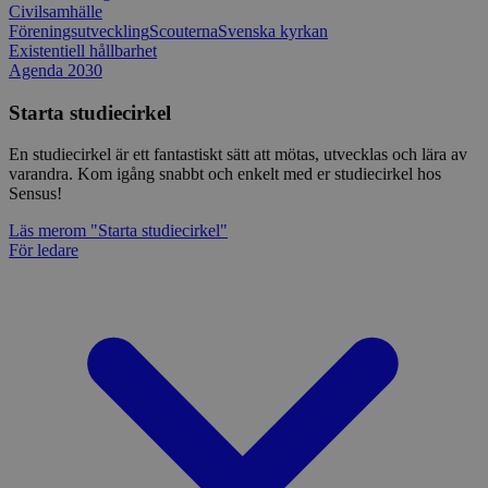
Civilsamhälle
Föreningsutveckling
Scouterna
Svenska kyrkan
Existentiell hållbarhet
Agenda 2030
Starta studiecirkel
En studiecirkel är ett fantastiskt sätt att mötas, utvecklas och lära av
varandra. Kom igång snabbt och enkelt med er studiecirkel hos
Sensus!
Läs mer
om "Starta studiecirkel"
För ledare