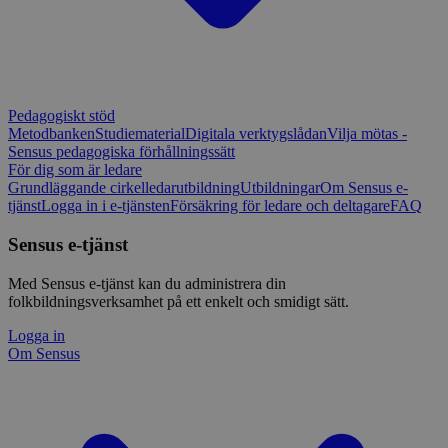
Pedagogiskt stöd
Metodbanken
Studiematerial
Digitala verktygslådan
Vilja mötas -
Sensus pedagogiska förhållningssätt
För dig som är ledare
Grundläggande cirkelledarutbildning
Utbildningar
Om Sensus e-
tjänst
Logga in i e-tjänsten
Försäkring för ledare och deltagare
FAQ
Sensus e-tjänst
Med Sensus e-tjänst kan du administrera din
folkbildningsverksamhet på ett enkelt och smidigt sätt.
Logga in
Om Sensus