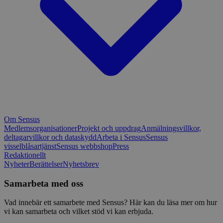
Om Sensus
Medlemsorganisationer
Projekt och uppdrag
Anmälningsvillkor,
deltagarvillkor och dataskydd
Arbeta i Sensus
Sensus
visselblåsartjänst
Sensus webbshop
Press
Redaktionellt
Nyheter
Berättelser
Nyhetsbrev
Samarbeta med oss
Vad innebär ett samarbete med Sensus? Här kan du läsa mer om hur
vi kan samarbeta och vilket stöd vi kan erbjuda.