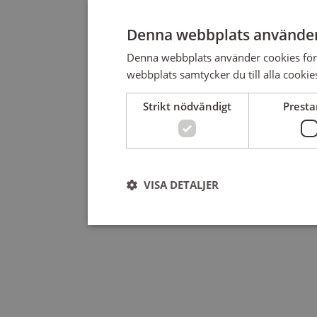
Denna webbplats använder
Denna webbplats använder cookies för
webbplats samtycker du till alla cookie
Strikt nödvändigt
Prest
VISA DETALJER
Strikt nödvändigt
Strikt nödvändiga kakor tillåter kärnwebbplatsf
användas ordentligt utan strikt nödvändiga cooki
Leverantör
/