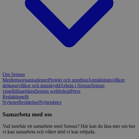
Om Sensus
Medlemsorganisationer
Projekt och uppdrag
Anmälningsvillkor,
deltagarvillkor och dataskydd
Arbeta i Sensus
Sensus
visselblåsartjänst
Sensus webbshop
Press
Redaktionellt
Nyheter
Berättelser
Nyhetsbrev
Samarbeta med oss
Vad innebär ett samarbete med Sensus? Här kan du läsa mer om hur
vi kan samarbeta och vilket stöd vi kan erbjuda.