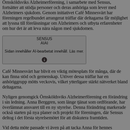
Örnsköldsviks Alzheimerförening, i samarbete med Sensus,
fortsätter att stödja personer och deras anhöriga som lever med
Alzheimers sjukdom. Genom initiativet Café Minnesvärt har
föreningen regelbundet arrangerat träffar där deltagarna får möjlighet
att lyssna till föreläsningar om Alzheimers och utbyta erfarenheter
om hur det är att leva nära någon med sjukdomen.
SENSUS
AI
AI
Sidan innehåller AI-bearbetat innehåll. Läs mer.
Café Minnesvärt har blivit en viktig mötesplats för många, där de
kan finna stöd och gemenskap. Utöver dessa träffar har en
anhöriggrupp mötts veckovis, vilket ytterligare stärkt nätverket bland
deltagarna.
Nyligen genomgick Örnsköldsviks Alzheimerförening en förändring
i sin ledning. Anna Berggren, som länge tjänat som ordförande, har
överlämnat ansvaret till en ny styrelse. Denna förändring markerade
också starten på nya planer och projekt för föreningen, där Sensus
deltog i det första styrelsemötet för att diskutera framtiden.
Vid detta möte passade vi även på att tacka Anna för hennes