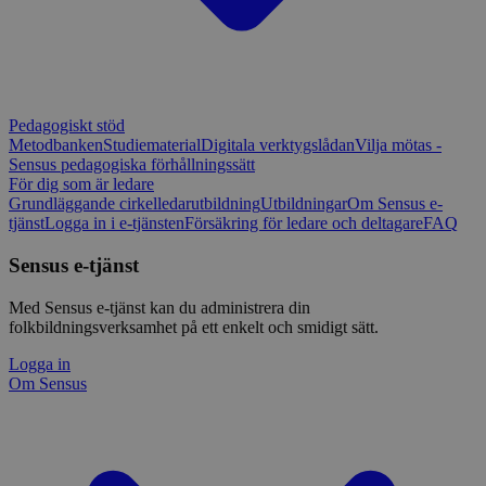
Pedagogiskt stöd
Metodbanken
Studiematerial
Digitala verktygslådan
Vilja mötas -
Sensus pedagogiska förhållningssätt
För dig som är ledare
Grundläggande cirkelledarutbildning
Utbildningar
Om Sensus e-
tjänst
Logga in i e-tjänsten
Försäkring för ledare och deltagare
FAQ
Sensus e-tjänst
Med Sensus e-tjänst kan du administrera din
folkbildningsverksamhet på ett enkelt och smidigt sätt.
Logga in
Om Sensus