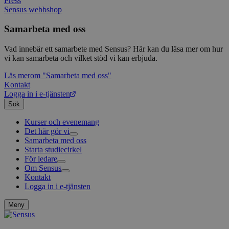
Press
Sensus webbshop
Samarbeta med oss
Vad innebär ett samarbete med Sensus? Här kan du läsa mer om hur
vi kan samarbeta och vilket stöd vi kan erbjuda.
Läs mer
om "Samarbeta med oss"
Kontakt
Logga in i e-tjänsten
Sök
Kurser och evenemang
Det här gör vi
Samarbeta med oss
Livsfrågor
Starta studiecirkel
Kultur och skapande
Interreligiöst arbete
För ledare
Civilsamhälle
Existentiell och psykisk hälsa
Musik
Om Sensus
Existentiell hållbarhet
Grundläggande cirkelledarutbildning
Körsång
Föreningsutveckling
Kontakt
Utbildningar
Berättelser
Scouterna
Agenda 2030
Logga in i e-tjänsten
Sensus e-tjänst
Nyheter
Svenska kyrkan
Metodbanken
Nyhetsbrev
Försäkring för ledare och deltagare
Projekt och uppdrag
Meny
FAQ
Arbeta i Sensus
Sensus visselblåsartjänst