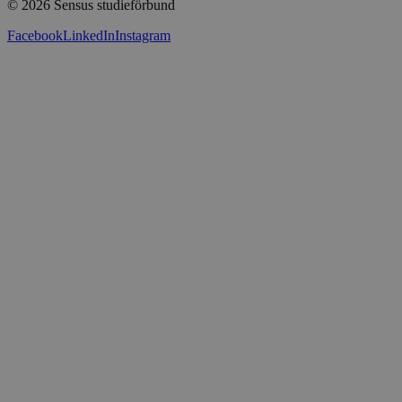
© 2026 Sensus studieförbund
Press
Sensus webbshop
Facebook
LinkedIn
Instagram