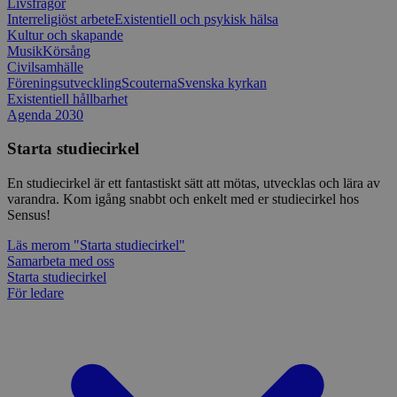
Livsfrågor
Interreligiöst arbete
Existentiell och psykisk hälsa
Kultur och skapande
Musik
Körsång
Civilsamhälle
Föreningsutveckling
Scouterna
Svenska kyrkan
Existentiell hållbarhet
Agenda 2030
Starta studiecirkel
En studiecirkel är ett fantastiskt sätt att mötas, utvecklas och lära av
varandra. Kom igång snabbt och enkelt med er studiecirkel hos
Sensus!
Läs mer
om "Starta studiecirkel"
Samarbeta med oss
Starta studiecirkel
För ledare