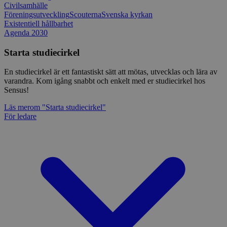
Civilsamhälle
Föreningsutveckling
Scouterna
Svenska kyrkan
Existentiell hållbarhet
Agenda 2030
Starta studiecirkel
En studiecirkel är ett fantastiskt sätt att mötas, utvecklas och lära av
varandra. Kom igång snabbt och enkelt med er studiecirkel hos
Sensus!
Läs mer
om "Starta studiecirkel"
För ledare