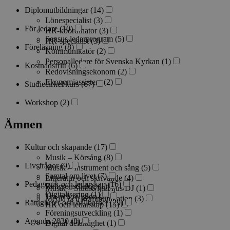
Diplomutbildningar
(14)
Lönespecialist
(3)
För ledare
(10)
HR-koordinator
(3)
Sensus ledarprogram
(5)
HR-specialist
(3)
Föreläsning
(8)
Kommunikatör
(2)
Personalledare för Svenska Kyrkan
(1)
Kostnadsfritt
(6)
Redovisningsekonom
(2)
Ekonomiassistent
(2)
Studiecirkel/kurs
(67)
Workshop
(2)
Ämnen
Kultur och skapande
(17)
Musik – Körsång
(8)
Livsfrågor
(9)
Musik – Instrument och sång
(5)
Samtal om livet
(7)
Litteratur och skrivande
(4)
Pedagogik och ledarskap
(16)
Religionsdialog
(1)
Musik – Studio/ljud/ljus/DJ
(1)
Digitalisering
(1)
Tro och religion
(2)
Media och kommunikation
(3)
Rättigheter och hållbarhet
(29)
HR och ledarskap
(15)
Föreningsutveckling
(1)
Agenda 2030
(8)
Digital delaktighet
(1)