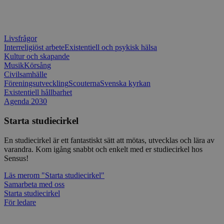
eller 
__Secure-ROLLOUT_TOKEN
.youtube.com
6
Regi
funktionaliteten hos
metod
månader
för a
det integrerade
ingen 
över
Spotify-pluginet.
You
Detta resulterar inte i
matomo_sessid
www.sensus.se
14 dagar
Cooki
anvä
funktionalitet över
du an
Livsfrågor
flera webbplatser.
funkti
VISITOR_PRIVACY_METADATA
6
Den
YouTube
Interreligiöst arbete
Existentiell och psykisk hälsa
nonce 
månader
anvä
.youtube.com
Kultur och skapande
förhi
anv
säker
samt
Musik
Körsång
innehå
sekr
Civilsamhälle
identi
inte
Föreningsutveckling
Scouterna
Svenska kyrkan
webb
Existentiell hållbarhet
_pk_ses
30
Kortl
InnoCraft Ltd
regi
minuter
används
www.sensus.se
om 
Agenda 2030
data f
samt
sekr
Starta studiecirkel
_ga_1RP1H45CK4
.sensus.se
1 år 1
Denna
instä
månad
Google
säke
bevara
pref
En studiecirkel är ett fantastiskt sätt att mötas, utvecklas och lära av
fram
varandra. Kom igång snabbt och enkelt med er studiecirkel hos
tf_respondent_cc
6
Denna 
Typeform
YSC
månader
Session
Typef
Denn
.typeform.com
Google LLC
Sensus!
3 dagar
använd
av Y
.youtube.com
använ
spår
Läs mer
om "Starta studiecirkel"
webbp
inbä
Samarbeta med oss
enkät
IDE
1 år
Denn
Google LLC
Starta studiecirkel
attribution_user_id
1 år
Denna 
av D
Typeform
.doubleclick.net
För ledare
Typef
utfö
.typeform.com
använd
hur 
använ
anv