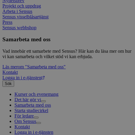
Nyhetsbrev
kort s
Projekt och uppdrag
bokstä
Arbeta i Sensus
refer
instäl
Sensus visselblåsartjänst
Press
Sensus webbshop
Samarbeta med oss
Vad innebär ett samarbete med Sensus? Här kan du läsa mer om hur
vi kan samarbeta och vilket stöd vi kan erbjuda.
Läs mer
om "Samarbeta med oss"
Kontakt
Logga in i e-tjänsten
Sök
Kurser och evenemang
Det här gör vi
Samarbeta med oss
Livsfrågor
Starta studiecirkel
Kultur och skapande
Interreligiöst arbete
För ledare
Civilsamhälle
Existentiell och psykisk hälsa
Musik
Om Sensus
Existentiell hållbarhet
Grundläggande cirkelledarutbildning
Körsång
Föreningsutveckling
Kontakt
Utbildningar
Berättelser
Scouterna
Agenda 2030
Logga in i e-tjänsten
Sensus e-tjänst
Nyheter
Svenska kyrkan