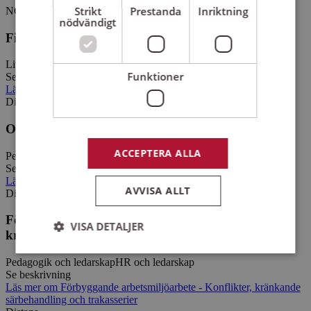
Strikt
Prestanda
Inriktning
NOSSEBRO
nödvändigt
Filmkollo 2026
Livsfrågor
Samtal om livet
Funktioner
Se beskrivning
Läs mer
om
Filmkollo 2026
Distans
Organisatorisk och social arbetsmiljö
ACCEPTERA ALLA
Pedagogik och ledarskap
HR och ledarskap
Se beskrivning
Läs mer
om
Organisatorisk och social arbetsmiljö
AVVISA ALLT
Distans
Förbyggande arbetsmiljöarbete - Konflikter,
VISA DETALJER
kränkande särbehandling och trakasserier
Pedagogik och ledarskap
HR och ledarskap
Se beskrivning
Strikt nödvändigt
Prestanda
Inriktning
Läs mer
om
Förbyggande arbetsmiljöarbete - Konflikter, kränkande
särbehandling och trakasserier
Funktioner