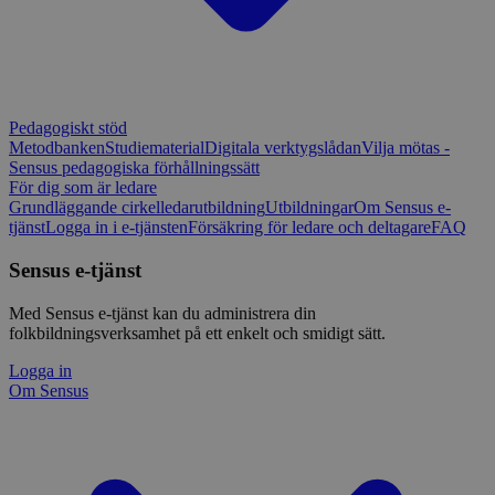
Pedagogiskt stöd
Metodbanken
Studiematerial
Digitala verktygslådan
Vilja mötas -
Sensus pedagogiska förhållningssätt
För dig som är ledare
Grundläggande cirkelledarutbildning
Utbildningar
Om Sensus e-
tjänst
Logga in i e-tjänsten
Försäkring för ledare och deltagare
FAQ
Sensus e-tjänst
Med Sensus e-tjänst kan du administrera din
folkbildningsverksamhet på ett enkelt och smidigt sätt.
Logga in
Om Sensus