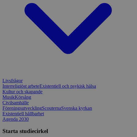
Livsfrågor
Interreligiöst arbete
Existentiell och psykisk hälsa
Kultur och skapande
Musik
Körsång
Civilsamhälle
Föreningsutveckling
Scouterna
Svenska kyrkan
Existentiell hållbarhet
Agenda 2030
Starta studiecirkel