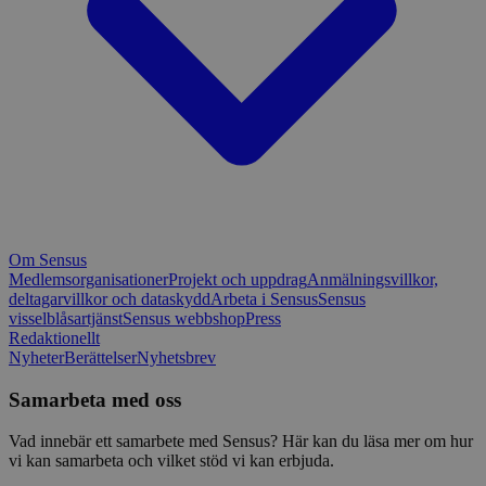
Om Sensus
Medlemsorganisationer
Projekt och uppdrag
Anmälningsvillkor,
deltagarvillkor och dataskydd
Arbeta i Sensus
Sensus
visselblåsartjänst
Sensus webbshop
Press
Redaktionellt
Nyheter
Berättelser
Nyhetsbrev
Samarbeta med oss
Vad innebär ett samarbete med Sensus? Här kan du läsa mer om hur
vi kan samarbeta och vilket stöd vi kan erbjuda.