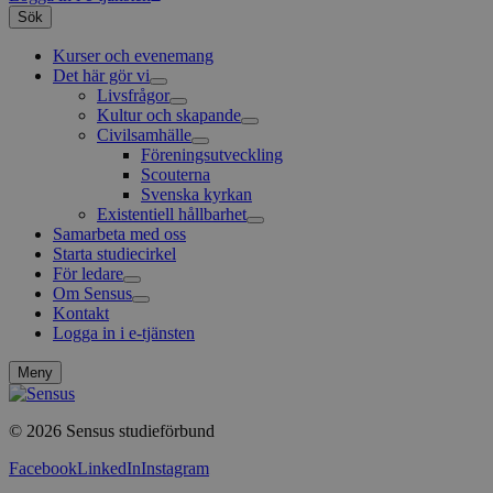
Sök
Kurser och evenemang
Det här gör vi
Livsfrågor
Kultur och skapande
Interreligiöst arbete
Civilsamhälle
Existentiell och psykisk hälsa
Musik
Körsång
Föreningsutveckling
Scouterna
Svenska kyrkan
Existentiell hållbarhet
Samarbeta med oss
Agenda 2030
Starta studiecirkel
För ledare
Om Sensus
Grundläggande cirkelledarutbildning
Kontakt
Utbildningar
Berättelser
Logga in i e-tjänsten
Sensus e-tjänst
Nyheter
Metodbanken
Nyhetsbrev
Försäkring för ledare och deltagare
Projekt och uppdrag
Meny
FAQ
Arbeta i Sensus
Sensus visselblåsartjänst
© 2026 Sensus studieförbund
Press
Sensus webbshop
Facebook
LinkedIn
Instagram