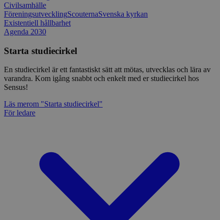
Civilsamhälle
Föreningsutveckling
Scouterna
Svenska kyrkan
Existentiell hållbarhet
Agenda 2030
Starta studiecirkel
En studiecirkel är ett fantastiskt sätt att mötas, utvecklas och lära av
varandra. Kom igång snabbt och enkelt med er studiecirkel hos
Sensus!
Läs mer
om "Starta studiecirkel"
För ledare