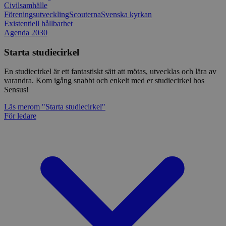
Civilsamhälle
Föreningsutveckling
Scouterna
Svenska kyrkan
Existentiell hållbarhet
Agenda 2030
Starta studiecirkel
En studiecirkel är ett fantastiskt sätt att mötas, utvecklas och lära av
varandra. Kom igång snabbt och enkelt med er studiecirkel hos
Sensus!
Läs mer
om "Starta studiecirkel"
För ledare