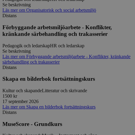
Se beskrivning
Funktioner
Läs mer
om
Organisatorisk och social arbetsmiljö
Distans
Strikt nödvändiga kakor tillåter
kärnwebbplatsfunktioner som användarinloggning
Förbyggande arbetsmiljöarbete - Konflikter,
och kontohantering. Webbplatsen kan inte
användas ordentligt utan strikt nödvändiga cookies.
kränkande särbehandling och trakasserier
Leverantör
/
Namn
Utgång
Beskrivni
Pedagogik och ledarskap
HR och ledarskap
Domän
Se beskrivning
ep201
30
Denna coo
Wufoo
Läs mer
om
Förbyggande arbetsmiljöarbete - Konflikter, kränkande
minuter
Wufoo fö
.wufoo.com
särbehandling och trakasserier
belastnin
Distans
webbplats
förhindra
webbplats
Skapa en bilderbok fortsättningskurs
CookieScriptConsent
1 månad
Denna coo
CookieScript
Cookie-Sc
www.sensus.se
Kultur och skapande
Litteratur och skrivande
tjänsten 
1500 kr
ihåg prefe
17 september 2026
besökaren
nödvändig
Läs mer
om
Skapa en bilderbok fortsättningskurs
Script.co
Distans
fungerar k
csrftoken
www.sensus.se
12
Denna coo
MuseScore - Grundkurs
månader
till Djang
Google
4 dagar
webbutvec
Privacy Policy