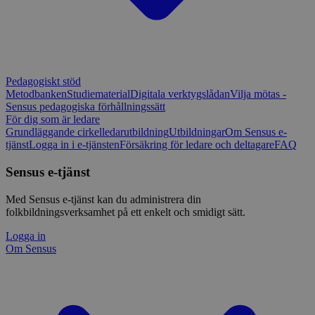
Pedagogiskt stöd
Metodbanken
Studiematerial
Digitala verktygslådan
Vilja mötas -
Sensus pedagogiska förhållningssätt
För dig som är ledare
Grundläggande cirkelledarutbildning
Utbildningar
Om Sensus e-
tjänst
Logga in i e-tjänsten
Försäkring för ledare och deltagare
FAQ
Sensus e-tjänst
Med Sensus e-tjänst kan du administrera din
folkbildningsverksamhet på ett enkelt och smidigt sätt.
Logga in
Om Sensus