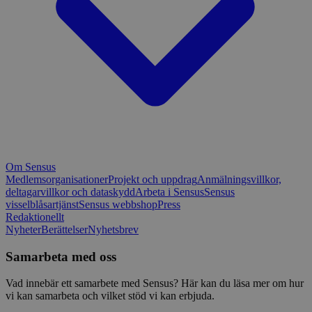
Om Sensus
Medlemsorganisationer
Projekt och uppdrag
Anmälningsvillkor,
deltagarvillkor och dataskydd
Arbeta i Sensus
Sensus
visselblåsartjänst
Sensus webbshop
Press
Redaktionellt
Nyheter
Berättelser
Nyhetsbrev
Samarbeta med oss
Vad innebär ett samarbete med Sensus? Här kan du läsa mer om hur
vi kan samarbeta och vilket stöd vi kan erbjuda.