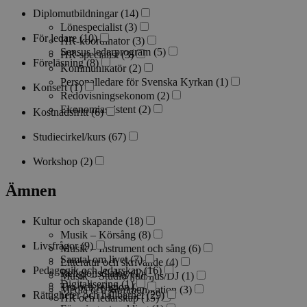
Diplomutbildningar
(14)
Lönespecialist
(3)
För ledare
(10)
HR-koordinator
(3)
Sensus ledarprogram
(5)
HR-specialist
(3)
Föreläsning
(8)
Kommunikatör
(2)
Personalledare för Svenska Kyrkan
(1)
Konsert
(1)
Redovisningsekonom
(2)
Ekonomiassistent
(2)
Kostnadsfritt
(6)
Studiecirkel/kurs
(67)
Workshop
(2)
Ämnen
Kultur och skapande
(18)
Musik – Körsång
(8)
Livsfrågor
(9)
Musik – Instrument och sång
(6)
Samtal om livet
(7)
Litteratur och skrivande
(4)
Pedagogik och ledarskap
(16)
Religionsdialog
(1)
Musik – Studio/ljud/ljus/DJ
(1)
Digitalisering
(1)
Tro och religion
(2)
Media och kommunikation
(3)
Rättigheter och hållbarhet
(29)
HR och ledarskap
(15)