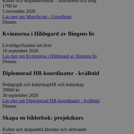
Kultur och skapande
Musik – Instrument och sång
för Pytho
utformad 
1700 kr
en webbpl
5 november 2026
typ av pr
Läs mer
om
MuseScore - Grundkurs
på webbfo
Distans
_splunk_rum_sid
sensus.wufoo.com
15
Denna coo
minuter
Wufoo fö
Kvinnorna i Hildegard av Bingens liv
belastnin
webbplats
förhindra
Livsfrågor
Samtal om livet
webbplats
16 september 2026
Läs mer
om
Kvinnorna i Hildegard av Bingens liv
Storage declaration
Distans
Storage
Namn
Beskrivning
type
Diplomerad HR-koordinator - kvällstid
lastExternalReferrerTime
Local
Pedagogik och ledarskap
HR och ledarskap
storage
39900 kr
lastExternalReferrer
Local
30 september 2026
storage
Läs mer
om
Diplomerad HR-koordinator - kvällstid
Distans
Skapa en bilderbok: projektkurs
Leverantör
Namn
Utgång
Beskrivning
Kultur och skapande
Litteratur och skrivande
/
Domän
Leverantör
/
Namn
Utgång
Beskr