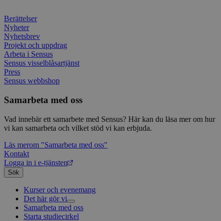
webbp
är en 
prefix
Berättelser
kort s
Nyheter
bokstä
Nyhetsbrev
refer
instäl
Projekt och uppdrag
Arbeta i Sensus
Sensus visselblåsartjänst
Press
Sensus webbshop
Samarbeta med oss
Vad innebär ett samarbete med Sensus? Här kan du läsa mer om hur
vi kan samarbeta och vilket stöd vi kan erbjuda.
Läs mer
om "Samarbeta med oss"
Kontakt
Logga in i e-tjänsten
Sök
Kurser och evenemang
Det här gör vi
Samarbeta med oss
Livsfrågor
Starta studiecirkel
Kultur och skapande
Interreligiöst arbete