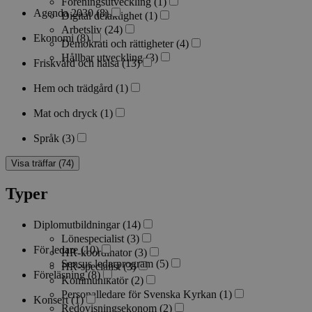
Föreningsutveckling
(1)
Agenda 2030
(8)
Digital delaktighet
(1)
Arbetsliv
(24)
Ekonomi
(8)
Demokrati och rättigheter
(4)
Hållbar utveckling
(3)
Friskvård och hälsa
(13)
Hem och trädgård
(1)
Mat och dryck
(1)
Språk
(3)
Visa träffar (74)
Typer
Diplomutbildningar
(14)
Lönespecialist
(3)
För ledare
(10)
HR-koordinator
(3)
Sensus ledarprogram
(5)
HR-specialist
(3)
Föreläsning
(8)
Kommunikatör
(2)
Personalledare för Svenska Kyrkan
(1)
Konsert
(1)
Redovisningsekonom
(2)