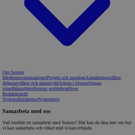
Om Sensus
Medlemsorganisationer
Projekt och uppdrag
Anmälningsvillkor,
deltagarvillkor och dataskydd
Arbeta i Sensus
Sensus
visselblåsartjänst
Sensus webbshop
Press
Redaktionellt
Nyheter
Berättelser
Nyhetsbrev
Samarbeta med oss
Vad innebär ett samarbete med Sensus? Här kan du läsa mer om hur
vi kan samarbeta och vilket stöd vi kan erbjuda.