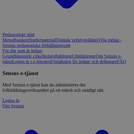
Pedagogiskt stöd
Metodbanken
Studiematerial
Digitala verktygslådan
Vilja mötas -
Sensus pedagogiska förhållningssätt
För dig som är ledare
Grundläggande cirkelledarutbildning
Utbildningar
Om Sensus e-
tjänst
Logga in i e-tjänsten
Försäkring för ledare och deltagare
FAQ
Sensus e-tjänst
Med Sensus e-tjänst kan du administrera din
folkbildningsverksamhet på ett enkelt och smidigt sätt.
Logga in
Om Sensus