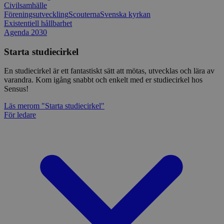
Civilsamhälle
Föreningsutveckling
Scouterna
Svenska kyrkan
Existentiell hållbarhet
Agenda 2030
Starta studiecirkel
En studiecirkel är ett fantastiskt sätt att mötas, utvecklas och lära av
varandra. Kom igång snabbt och enkelt med er studiecirkel hos
Sensus!
Läs mer
om "Starta studiecirkel"
För ledare