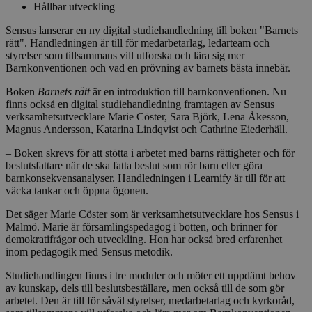
Hållbar utveckling
Sensus lanserar en ny digital studiehandledning till boken "Barnets
rätt". Handledningen är till för medarbetarlag, ledarteam och
styrelser som tillsammans vill utforska och lära sig mer
Barnkonventionen och vad en prövning av barnets bästa innebär.
Boken
Barnets rätt
är en introduktion till barnkonventionen. Nu
finns också en digital studiehandledning framtagen av Sensus
verksamhetsutvecklare Marie Cöster, Sara Björk, Lena Åkesson,
Magnus Andersson, Katarina Lindqvist och Cathrine Eiederhäll.
– Boken skrevs för att stötta i arbetet med barns rättigheter och för
beslutsfattare när de ska fatta beslut som rör barn eller göra
barnkonsekvensanalyser. Handledningen i Learnify är till för att
väcka tankar och öppna ögonen.
Det säger Marie Cöster som är verksamhetsutvecklare hos Sensus i
Malmö. Marie är församlingspedagog i botten, och brinner för
demokratifrågor och utveckling. Hon har också bred erfarenhet
inom pedagogik med Sensus metodik.
Studiehandlingen finns i tre moduler och möter ett uppdämt behov
av kunskap, dels till beslutsbeställare, men också till de som gör
arbetet. Den är till för såväl styrelser, medarbetarlag och kyrkoråd,