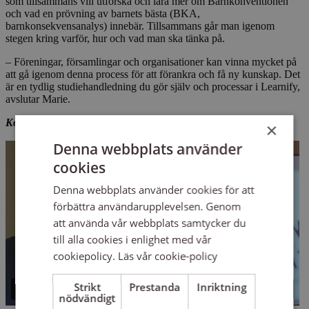
som tillsammans vill utforska och lära mer om Barnkonventionen
och vad en prövning av barnets bästa (BKA,
barnkonsekvensanalys) innebär. Tillsammans går man igenom
stegen kring varför, hur och vad man ska tänka på.
– Föreningar, församlingar och organisationer kan vinna mycket på
att gå igenom denna process för att förankra och få ny kunskap. Det
är en tydlig studiehandledning du gör själv och processar i Learnify,
avslutar Marie.
Kort informationsfilm om "Barnets rätt" (längd: 2 min):
×
Denna webbplats använder
cookies
Denna webbplats använder cookies för att
förbättra användarupplevelsen. Genom
att använda vår webbplats samtycker du
till alla cookies i enlighet med vår
cookiepolicy.
Läs vår cookie-policy
Strikt
Prestanda
Inriktning
nödvändigt