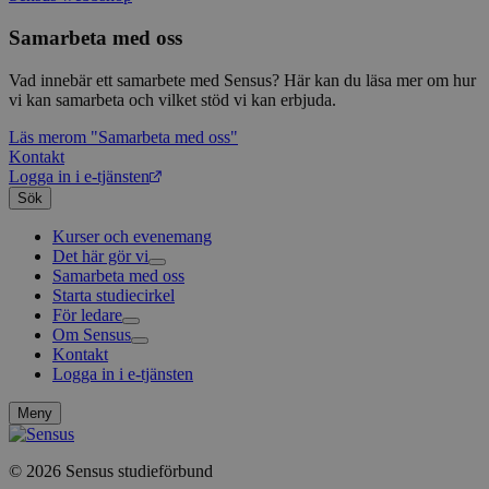
webbp
är en 
prefix
Samarbeta med oss
kort s
bokstä
Vad innebär ett samarbete med Sensus? Här kan du läsa mer om hur
refer
instäl
vi kan samarbeta och vilket stöd vi kan erbjuda.
mtm_consent
1 år 1
Cooki
InnoCraft Ltd
Läs mer
om "Samarbeta med oss"
månad
utgång
www.sensus.se
Kontakt
komma
gav si
Logga in i e-tjänsten
Sök
mtm_cookie_consent
www.sensus.se
1 år 1
Cooki
månad
utgång
komma
Kurser och evenemang
gav el
Det här gör vi
samty
Samarbeta med oss
Livsfrågor
Starta studiecirkel
Kultur och skapande
Interreligiöst arbete
_pk_id.1.c859
www.sensus.se
1 år
Det h
associ
För ledare
Civilsamhälle
Existentiell och psykisk hälsa
Musik
platt
Om Sensus
Existentiell hållbarhet
Grundläggande cirkelledarutbildning
Körsång
Föreningsutveckling
källk
Kontakt
Utbildningar
Berättelser
Scouterna
Agenda 2030
för at
Logga in i e-tjänsten
Sensus e-tjänst
Nyheter
Svenska kyrkan
att sp
betee
Metodbanken
Nyhetsbrev
webbp
Försäkring för ledare och deltagare
Projekt och uppdrag
Meny
är en 
FAQ
Arbeta i Sensus
prefix
kort s
Sensus visselblåsartjänst
bokstä
© 2026 Sensus studieförbund
Press
refer