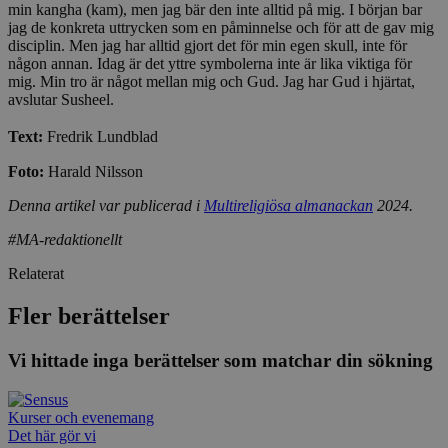
Script.co
min kangha (kam), men jag bär den inte alltid på mig. I början bar
fungerar k
jag de konkreta uttrycken som en påminnelse och för att de gav mig
disciplin. Men jag har alltid gjort det för min egen skull, inte för
csrftoken
www.sensus.se
12
Denna coo
månader
till Djang
Google
någon annan. Idag är det yttre symbolerna inte är lika viktiga för
4 dagar
webbutvec
Privacy Policy
mig. Min tro är något mellan mig och Gud. Jag har Gud i hjärtat,
för Pytho
avslutar Susheel.
utformad 
en webbpl
typ av pr
Text:
Fredrik Lundblad
på webbfo
Foto:
Harald Nilsson
_splunk_rum_sid
sensus.wufoo.com
15
Denna coo
minuter
Wufoo fö
belastnin
Denna artikel var publicerad i
Multireligiösa almanackan
2024.
webbplats
förhindra
#MA-redaktionellt
webbplats
Relaterat
Storage declaration
Storage
Fler berättelser
Namn
Beskrivning
type
lastExternalReferrerTime
Local
Vi hittade inga berättelser som matchar din sökning
storage
lastExternalReferrer
Local
storage
Kurser och evenemang
Det här gör vi