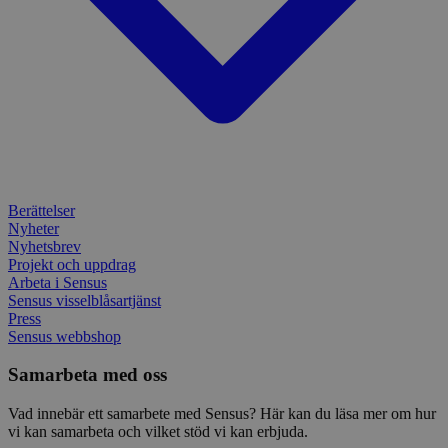
att be
sessi
för
webbp
_pk_ses.1.c859
www.sensus.se
30
Det h
minuter
associ
platt
källk
för at
att sp
betee
webbp
är en 
prefix
Berättelser
kort s
Nyheter
bokstä
refer
Nyhetsbrev
instäl
Projekt och uppdrag
Arbeta i Sensus
mtm_consent
1 år 1
Cooki
InnoCraft Ltd
månad
utgång
Sensus visselblåsartjänst
www.sensus.se
komma
Press
gav si
Sensus webbshop
mtm_cookie_consent
www.sensus.se
1 år 1
Cooki
månad
utgång
Samarbeta med oss
komma
gav el
samty
Vad innebär ett samarbete med Sensus? Här kan du läsa mer om hur
vi kan samarbeta och vilket stöd vi kan erbjuda.
_pk_id.1.c859
www.sensus.se
1 år
Det h