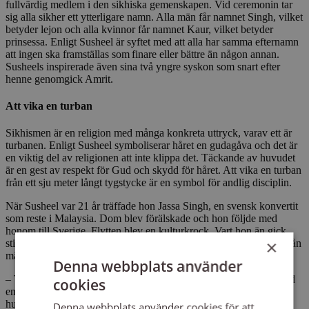
fullvärdig medlem i den sikhiska gemenskapen. Vid ceremonin tar
sig alla sikher ett ytterligare namn. Alla män får namnet Singh, vilket
betyder lejon och alla kvinnor får namnet Kaur, vilket betyder
prinsessa. Enligt Susheel är syftet med att alla har samma efternamn
att ingen ska framställas som finare eller bättre än någon annan.
Susheels inspirerade även sina två yngre syskon som snart efter
henne genomgick Amrit.
Att vika en turban
Sikhismen är en religion med många konkreta uttryck, varav ett är
turbanen. Enligt Susheel symboliserar håret en gudagåva och det är
en viktig del av religionen att inte klippa det. Täckande av huvudet
är en gest av respekt för Gud och skydd för håret. Att vika en turban
från ett sju meter långt tygstycke är en symbol för andlig disciplin.
När Susheel var 21 år träffade hon Jassa Singh, en svensk konvertit
som reste i Malaysia. Dom blev förälskade och hon följde med
honom till Sverige. Flytten blev en kulturkrock. Vart hon än gick
×
stirrade folk på henne, men hon fick mest positiva kommentarer från
människor som undrade om hennes turban var ett nytt mode.
Denna webbplats använder
– Turbanen gjorde mig mer lekfull. Det går att göra så mycket med
cookies
en turban, säger Susheel som gillar att experimentera med sina
huvudbonader.
Denna webbplats använder cookies för att