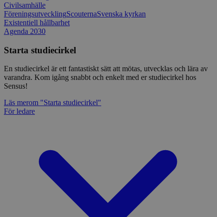
Civilsamhälle
Föreningsutveckling
Scouterna
Svenska kyrkan
Existentiell hållbarhet
Agenda 2030
Starta studiecirkel
En studiecirkel är ett fantastiskt sätt att mötas, utvecklas och lära av
varandra. Kom igång snabbt och enkelt med er studiecirkel hos
Sensus!
Läs mer
om "Starta studiecirkel"
För ledare