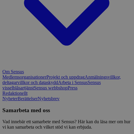
Om Sensus
Medlemsorganisationer
Projekt och uppdrag
Anmälningsvillkor,
deltagarvillkor och dataskydd
Arbeta i Sensus
Sensus
visselblåsartjänst
Sensus webbshop
Press
Redaktionellt
Nyheter
Berättelser
Nyhetsbrev
Samarbeta med oss
Vad innebär ett samarbete med Sensus? Här kan du läsa mer om hur
vi kan samarbeta och vilket stöd vi kan erbjuda.