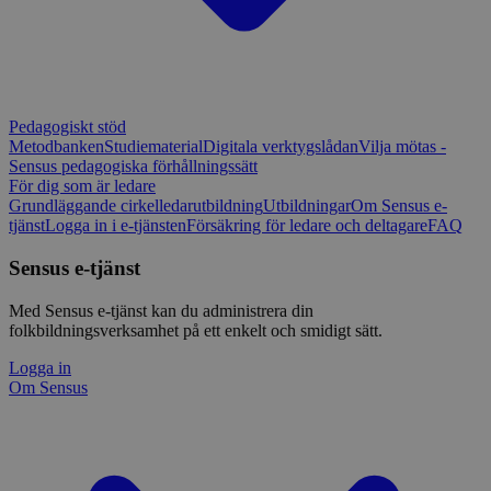
Pedagogiskt stöd
Metodbanken
Studiematerial
Digitala verktygslådan
Vilja mötas -
Sensus pedagogiska förhållningssätt
För dig som är ledare
Grundläggande cirkelledarutbildning
Utbildningar
Om Sensus e-
tjänst
Logga in i e-tjänsten
Försäkring för ledare och deltagare
FAQ
Sensus e-tjänst
Med Sensus e-tjänst kan du administrera din
folkbildningsverksamhet på ett enkelt och smidigt sätt.
Logga in
Om Sensus