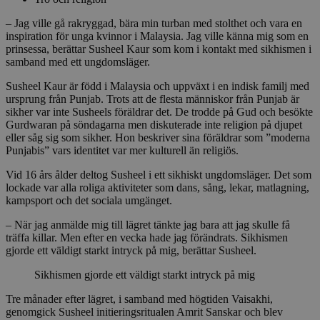
– Jag ville gå rakryggad, bära min turban med stolthet och vara en
inspiration för unga kvinnor i Malaysia. Jag ville känna mig som en
prinsessa, berättar Susheel Kaur som kom i kontakt med sikhismen i
samband med ett ungdomsläger.
Susheel Kaur är född i Malaysia och uppväxt i en indisk familj med
ursprung från Punjab. Trots att de flesta människor från Punjab är
sikher var inte Susheels föräldrar det. De trodde på Gud och besökte
Gurdwaran på söndagarna men diskuterade inte religion på djupet
eller såg sig som sikher. Hon beskriver sina föräldrar som ”moderna
Punjabis” vars identitet var mer kulturell än religiös.
Vid 16 års ålder deltog Susheel i ett sikhiskt ungdomsläger. Det som
lockade var alla roliga aktiviteter som dans, sång, lekar, matlagning,
kampsport och det sociala umgänget.
– När jag anmälde mig till lägret tänkte jag bara att jag skulle få
träffa killar. Men efter en vecka hade jag förändrats. Sikhismen
gjorde ett väldigt starkt intryck på mig, berättar Susheel.
Sikhismen gjorde ett väldigt starkt intryck på mig
Tre månader efter lägret, i samband med högtiden Vaisakhi,
genomgick Susheel initieringsritualen Amrit Sanskar och blev