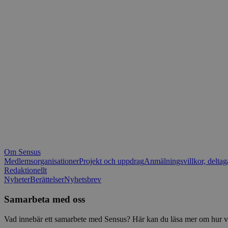
_fbp
.spot
mtm_consent_rem
__Secure-ROLLOU
matomo_ignore
VISITOR_PRIVACY_
matomo_sessid
YSC
_pk_ses
IDE
_ga_1RP1H45CK4
Om Sensus
tf_respondent_cc
Medlemsorganisationer
Projekt och uppdrag
Anmälningsvillkor, deltag
Redaktionellt
Nyheter
Berättelser
Nyhetsbrev
attribution_user_id
Samarbeta med oss
AWSALBTGCORS
Vad innebär ett samarbete med Sensus? Här kan du läsa mer om hur vi