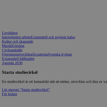
Livsfrågor
Interreligiöst arbete
Existentiell och psykisk hälsa
Kultur och skapande
Musik
Körsång
Civilsamhälle
Föreningsutveckling
Scouterna
Svenska kyrkan
Existentiell hållbarhet
Agenda 2030
Starta studiecirkel
En studiecirkel är ett fantastiskt sätt att mötas, utvecklas och lära a
Läs mer
om "Starta studiecirkel"
För ledare