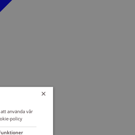
×
att använda vår
okie-policy
Funktioner