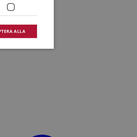
PTERA ALLA
bbplatsen kan inte
lansering,
missbruk.
nsten för att komma
r nödvändigt att
t.
lingsplattform för
plats mot en viss