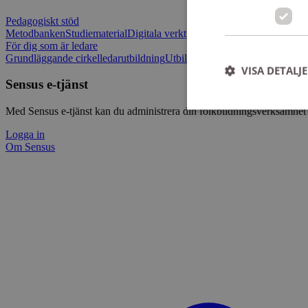
Pedagogiskt stöd
Metodbanken
Studiematerial
Digitala verktygslådan
Vilja mötas - Sensu
För dig som är ledare
Grundläggande cirkelledarutbildning
Utbildningar
Om Sensus e-tjänst
L
VISA DETALJ
Sensus e-tjänst
Med Sensus e-tjänst kan du administrera din folkbildningsverksamhet p
Logga in
Om Sensus
Strikt nödvändiga ka
användas ordentligt 
Namn
ep201
CookieScriptConse
csrftoken