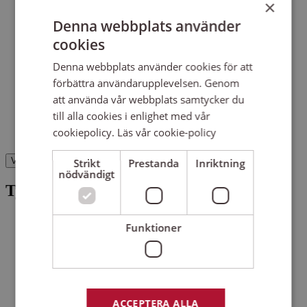
×
Arbetsliv
(26)
Ekonomi
(8)
Ny i Sverige
(5)
Denna webbplats använder
Demokrati och rättigheter
(4)
Friluftsliv
(1)
cookies
Hållbar utveckling
(7)
Friskvård och hälsa
(25)
Denna webbplats använder cookies för att
förbättra användarupplevelsen. Genom
Hem och trädgård
(1)
att använda vår webbplats samtycker du
Mat och dryck
(1)
till alla cookies i enlighet med vår
cookiepolicy.
Läs vår cookie-policy
Språk
(3)
Visa träffar (0)
Strikt
Prestanda
Inriktning
nödvändigt
Typer
Diplomutbildningar
(14)
Funktioner
Lönespecialist
(3)
För ledare
(13)
HR-koordinator
(3)
Sensus ledarprogram
(5)
HR-specialist
(3)
Föreläsning
(18)
Kommunikatör
(2)
Personalledare för Svenska Kyrkan
(1)
Kostnadsfritt
(14)
ACCEPTERA ALLA
Projektledare
(1)