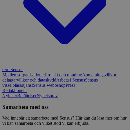
Om Sensus
Medlemsorganisationer
Projekt och uppdrag
Anmälningsvillkor,
deltagarvillkor och dataskydd
Arbeta i Sensus
Sensus
visselblåsartjänst
Sensus webbshop
Press
Redaktionellt
Nyheter
Berättelser
Nyhetsbrev
Samarbeta med oss
Vad innebär ett samarbete med Sensus? Här kan du läsa mer om hur
vi kan samarbeta och vilket stöd vi kan erbjuda.