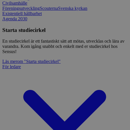
Civilsamhälle
Föreningsutveckling
Scouterna
Svenska kyrkan
Existentiell hållbarhet
Agenda 2030
Starta studiecirkel
En studiecirkel är ett fantastiskt sätt att mötas, utvecklas och lära av
varandra. Kom igång snabbt och enkelt med er studiecirkel hos
Sensus!
Läs mer
om "Starta studiecirkel"
För ledare