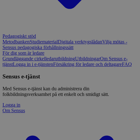
Pedagogiskt stöd
Metodbanken
Studiematerial
Digitala verktygslådan
Vilja mötas -
Sensus pedagogiska förhållningssätt
För dig som är ledare
Grundläggande cirkelledarutbildning
Utbildningar
Om Sensus e-
tjänst
Logga in i e-tjänsten
Försäkring för ledare och deltagare
FAQ
Sensus e-tjänst
Med Sensus e-tjänst kan du administrera din
folkbildningsverksamhet på ett enkelt och smidigt sätt.
Logga in
Om Sensus