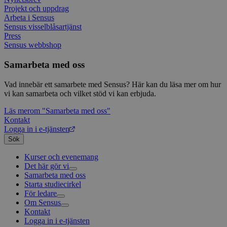
använd
Projekt och uppdrag
unika
tillde
Arbeta i Sensus
gener
Sensus visselblåsartjänst
klient
Press
i varj
Sensus webbshop
webbp
att be
sessi
Samarbeta med oss
för
webbp
Vad innebär ett samarbete med Sensus? Här kan du läsa mer om hur
_pk_ses.1.c859
www.sensus.se
30
Det h
vi kan samarbeta och vilket stöd vi kan erbjuda.
minuter
associ
platt
källk
Läs mer
om "Samarbeta med oss"
för at
Kontakt
att sp
Logga in i e-tjänsten
betee
webbp
Sök
är en 
prefix
Kurser och evenemang
kort s
Det här gör vi
bokstä
refer
Samarbeta med oss
Livsfrågor
instäl
Starta studiecirkel
Kultur och skapande
Interreligiöst arbete
För ledare
Civilsamhälle
Existentiell och psykisk hälsa
Musik
mtm_consent
1 år 1
Cooki
InnoCraft Ltd
Om Sensus
Existentiell hållbarhet
Grundläggande cirkelledarutbildning
Körsång
Föreningsutveckling
månad
utgång
www.sensus.se
komma
Kontakt
Utbildningar
Berättelser
Scouterna
Agenda 2030
gav si
Logga in i e-tjänsten
Sensus e-tjänst
Nyheter
Svenska kyrkan