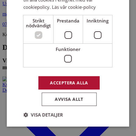
Uppsala
cookiepolicy.
Läs vår cookie-policy
maja.skold@sensus.se
Strikt
Prestanda
Inriktning
070-578 31 24
nödvändigt
Kollegor
De som arbetar på Sensus Uppsala
Funktioner
Vi hittade inga medarbetare eller kontor som
matchar din sökning.
ACCEPTERA ALLA
Kurser och evenemang
Det här gör vi
AVVISA ALLT
VISA DETALJER