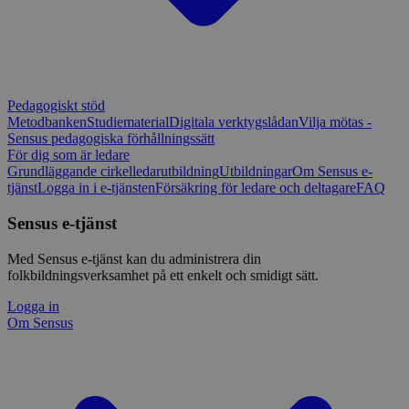
Pedagogiskt stöd
Metodbanken
Studiematerial
Digitala verktygslådan
Vilja mötas -
Sensus pedagogiska förhållningssätt
För dig som är ledare
Grundläggande cirkelledarutbildning
Utbildningar
Om Sensus e-
tjänst
Logga in i e-tjänsten
Försäkring för ledare och deltagare
FAQ
Sensus e-tjänst
Med Sensus e-tjänst kan du administrera din
folkbildningsverksamhet på ett enkelt och smidigt sätt.
Logga in
Om Sensus