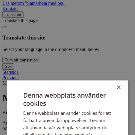
Läs mer
om "Samarbeta med oss"
Kontakt
Translate
Translate this page
Translate this site
Select your language in the dropdown menu below
Turn off translation
Sök
Startsida
Personer
Maja Sköld
Maja Sköld
×
Denna webbplats använder
Maja Sköld
cookies
Biträdande jurist
Denna webbplats använder cookies för att
förbättra användarupplevelsen. Genom
Arbetar med rättighetsfrågor på Diskrimineringsbyrån Gävleborg
att använda vår webbplats samtycker du
och Rättighetscentrum Dalarna.
till alla cookies i enlighet med vår