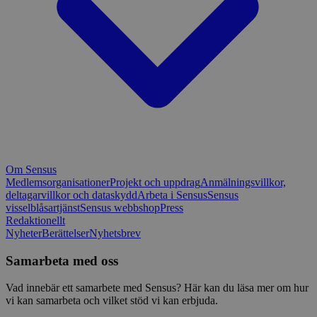
Om Sensus
Medlemsorganisationer
Projekt och uppdrag
Anmälningsvillkor,
deltagarvillkor och dataskydd
Arbeta i Sensus
Sensus
visselblåsartjänst
Sensus webbshop
Press
Redaktionellt
Nyheter
Berättelser
Nyhetsbrev
Samarbeta med oss
Vad innebär ett samarbete med Sensus? Här kan du läsa mer om hur
vi kan samarbeta och vilket stöd vi kan erbjuda.