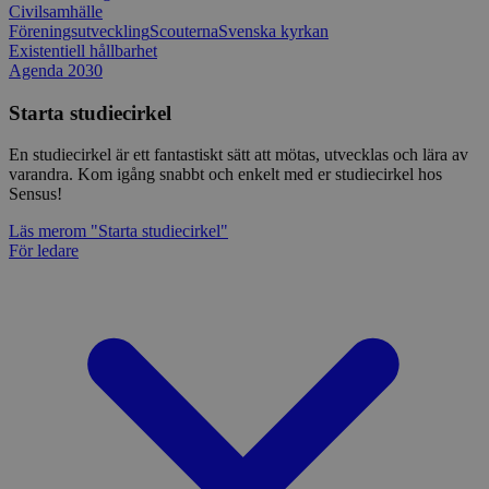
Civilsamhälle
Föreningsutveckling
Scouterna
Svenska kyrkan
Existentiell hållbarhet
Agenda 2030
Starta studiecirkel
En studiecirkel är ett fantastiskt sätt att mötas, utvecklas och lära av
varandra. Kom igång snabbt och enkelt med er studiecirkel hos
Sensus!
Läs mer
om "Starta studiecirkel"
För ledare