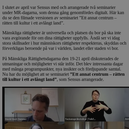
I slutet av april var Sensus med och arrangerade två seminarier
under MR-dagarna, som denna gång genomfördes digitalt. Här kan
du se den filmade versionen av seminariet ”Ett annat centrum –
rätten till kultur i ett avlångt land”.
Mänskliga rättigheter är universella och platsen du bor på ska inte
vara avgörande för om dina rättigheter uppfylls. Ändå ser vi idag
stora skillnader i hur människors rättigheter respekteras, skyddas och
förverkligas beroende på var i världen, landet eller staden vi bor.
På Mänskliga Rättighetsdagarna den 19-21 april diskuterades de
utmaningar och möjligheter vi står inför. Det blev intressanta dagar
med många programpunkter, nya insikter och fördjupande samtal.
Nu har du möjlighet att se seminariet
”Ett annat centrum – rätten
till kultur i ett avlångt land”
, som Sensus arrangerade.