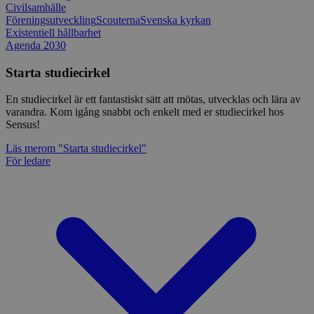
Civilsamhälle
Föreningsutveckling
Scouterna
Svenska kyrkan
Existentiell hållbarhet
Agenda 2030
Starta studiecirkel
En studiecirkel är ett fantastiskt sätt att mötas, utvecklas och lära av
varandra. Kom igång snabbt och enkelt med er studiecirkel hos
Sensus!
Läs mer
om "Starta studiecirkel"
För ledare