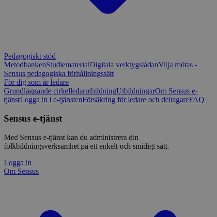
Pedagogiskt stöd
Metodbanken
Studiematerial
Digitala verktygslådan
Vilja mötas -
Sensus pedagogiska förhållningssätt
För dig som är ledare
Grundläggande cirkelledarutbildning
Utbildningar
Om Sensus e-
tjänst
Logga in i e-tjänsten
Försäkring för ledare och deltagare
FAQ
Sensus e-tjänst
Med Sensus e-tjänst kan du administrera din
folkbildningsverksamhet på ett enkelt och smidigt sätt.
Logga in
Om Sensus