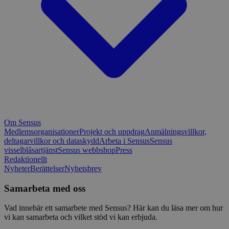
Om Sensus
Medlemsorganisationer
Projekt och uppdrag
Anmälningsvillkor,
deltagarvillkor och dataskydd
Arbeta i Sensus
Sensus
visselblåsartjänst
Sensus webbshop
Press
Redaktionellt
Nyheter
Berättelser
Nyhetsbrev
Samarbeta med oss
Vad innebär ett samarbete med Sensus? Här kan du läsa mer om hur
vi kan samarbeta och vilket stöd vi kan erbjuda.