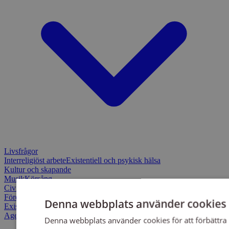
Livsfrågor
Interreligiöst arbete
Existentiell och psykisk hälsa
Kultur och skapande
Musik
Körsång
Civilsamhälle
Föreningsutveckling
Scouterna
Svenska kyrkan
Denna webbplats använder cookies
Existentiell hållbarhet
Agenda 2030
Denna webbplats använder cookies för att förbättra