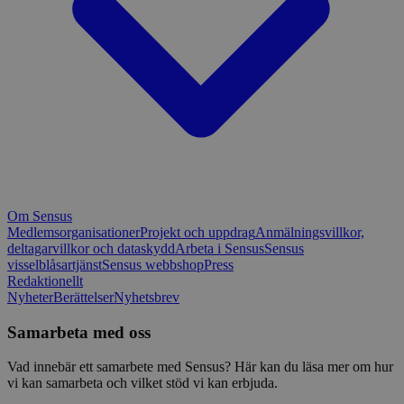
Om Sensus
Medlemsorganisationer
Projekt och uppdrag
Anmälningsvillkor,
deltagarvillkor och dataskydd
Arbeta i Sensus
Sensus
visselblåsartjänst
Sensus webbshop
Press
Redaktionellt
Nyheter
Berättelser
Nyhetsbrev
Samarbeta med oss
Vad innebär ett samarbete med Sensus? Här kan du läsa mer om hur
vi kan samarbeta och vilket stöd vi kan erbjuda.