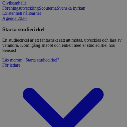
Civilsamhälle
Föreningsutveckling
Scouterna
Svenska kyrkan
Existentiell hållbarhet
Agenda 2030
Starta studiecirkel
En studiecirkel är ett fantastiskt sätt att mötas, utvecklas och lära av
varandra. Kom igång snabbt och enkelt med er studiecirkel hos
Sensus!
Läs mer
om "Starta studiecirkel"
För ledare