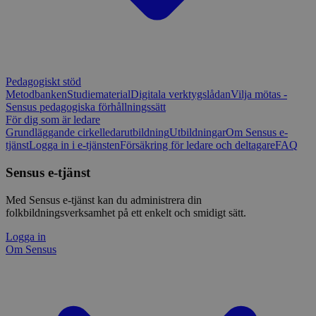
Pedagogiskt stöd
Metodbanken
Studiematerial
Digitala verktygslådan
Vilja mötas -
Sensus pedagogiska förhållningssätt
För dig som är ledare
Grundläggande cirkelledarutbildning
Utbildningar
Om Sensus e-
tjänst
Logga in i e-tjänsten
Försäkring för ledare och deltagare
FAQ
Sensus e-tjänst
Med Sensus e-tjänst kan du administrera din
folkbildningsverksamhet på ett enkelt och smidigt sätt.
Logga in
Om Sensus