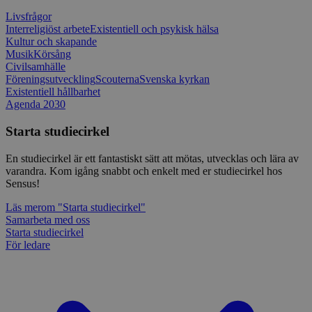
Cookie-Sc
www.sensus.se
tjänsten 
Livsfrågor
ihåg prefe
Interreligiöst arbete
Existentiell och psykisk hälsa
besökaren
Kultur och skapande
nödvändig
Musik
Körsång
Script.co
fungerar k
Civilsamhälle
Föreningsutveckling
Scouterna
Svenska kyrkan
csrftoken
www.sensus.se
12
Denna coo
Existentiell hållbarhet
månader
till Djang
Google
4 dagar
webbutvec
Agenda 2030
Privacy Policy
för Pytho
utformad 
Starta studiecirkel
en webbpl
typ av pr
på webbfo
En studiecirkel är ett fantastiskt sätt att mötas, utvecklas och lära av
varandra. Kom igång snabbt och enkelt med er studiecirkel hos
_splunk_rum_sid
sensus.wufoo.com
15
Denna coo
minuter
Wufoo fö
Sensus!
belastnin
webbplats
Läs mer
om "Starta studiecirkel"
förhindra
Samarbeta med oss
webbplats
Starta studiecirkel
Storage declaration
För ledare
Storage
Namn
Beskrivning
type
lastExternalReferrerTime
Local
storage