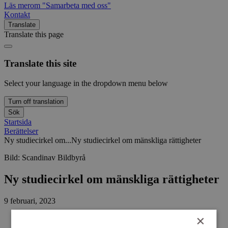
Läs mer
om "Samarbeta med oss"
Kontakt
Translate
Translate this page
Translate this site
Select your language in the dropdown menu below
Turn off translation
Sök
Startsida
Berättelser
Ny studiecirkel om...
Ny studiecirkel om mänskliga rättigheter
Bild:
Scandinav Bildbyrå
Ny studiecirkel om mänskliga rättigheter
9 februari, 2023
×
Demokrati och rättigheter