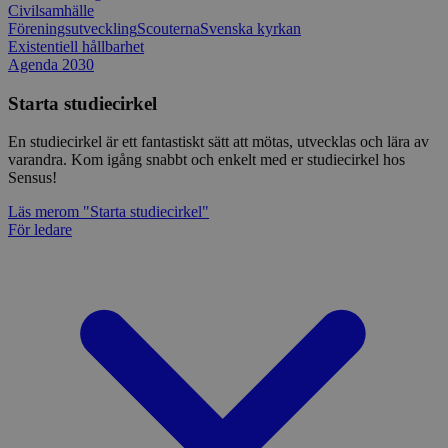
Civilsamhälle
Föreningsutveckling
Scouterna
Svenska kyrkan
Existentiell hållbarhet
Agenda 2030
Starta studiecirkel
En studiecirkel är ett fantastiskt sätt att mötas, utvecklas och lära av
varandra. Kom igång snabbt och enkelt med er studiecirkel hos
Sensus!
Läs mer
om "Starta studiecirkel"
För ledare