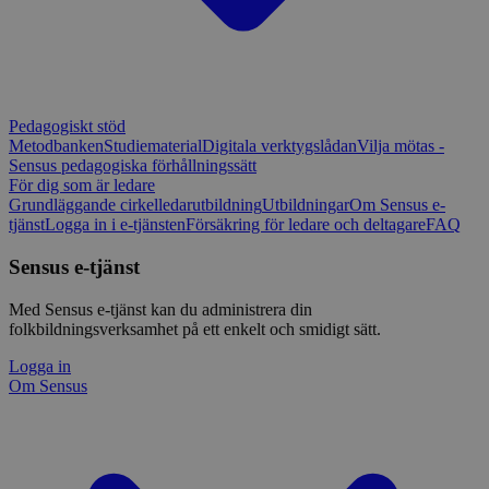
Pedagogiskt stöd
Metodbanken
Studiematerial
Digitala verktygslådan
Vilja mötas -
Sensus pedagogiska förhållningssätt
För dig som är ledare
Grundläggande cirkelledarutbildning
Utbildningar
Om Sensus e-
tjänst
Logga in i e-tjänsten
Försäkring för ledare och deltagare
FAQ
Sensus e-tjänst
Med Sensus e-tjänst kan du administrera din
folkbildningsverksamhet på ett enkelt och smidigt sätt.
Logga in
Om Sensus