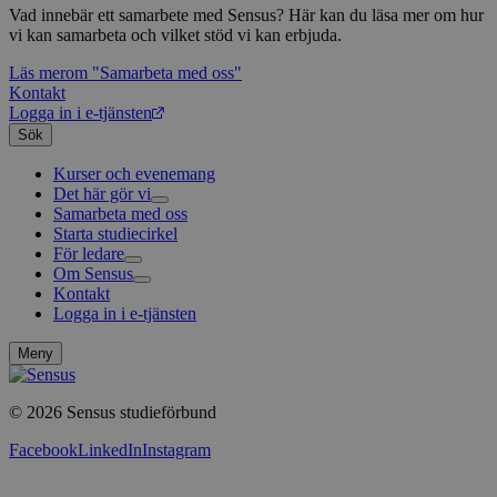
Vad innebär ett samarbete med Sensus? Här kan du läsa mer om hur
vi kan samarbeta och vilket stöd vi kan erbjuda.
Läs mer
om "Samarbeta med oss"
Kontakt
Logga in i e-tjänsten
Sök
Kurser och evenemang
Det här gör vi
Samarbeta med oss
Livsfrågor
Starta studiecirkel
Kultur och skapande
Interreligiöst arbete
För ledare
Civilsamhälle
Existentiell och psykisk hälsa
Musik
Om Sensus
Existentiell hållbarhet
Grundläggande cirkelledarutbildning
Körsång
Föreningsutveckling
Kontakt
Utbildningar
Berättelser
Scouterna
Agenda 2030
Logga in i e-tjänsten
Sensus e-tjänst
Nyheter
Svenska kyrkan
Metodbanken
Nyhetsbrev
Försäkring för ledare och deltagare
Projekt och uppdrag
Meny
FAQ
Arbeta i Sensus
Sensus visselblåsartjänst
© 2026 Sensus studieförbund
Press
Sensus webbshop
Facebook
LinkedIn
Instagram