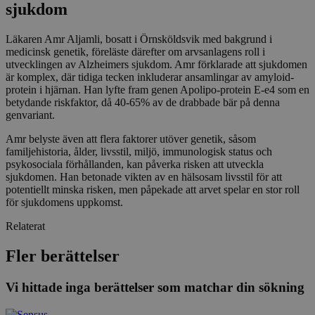
sjukdom
Läkaren Amr Aljamli, bosatt i Örnsköldsvik med bakgrund i
medicinsk genetik, föreläste därefter om arvsanlagens roll i
utvecklingen av Alzheimers sjukdom. Amr förklarade att sjukdomen
är komplex, där tidiga tecken inkluderar ansamlingar av amyloid-
protein i hjärnan. Han lyfte fram genen Apolipo-protein E-e4 som en
betydande riskfaktor, då 40-65% av de drabbade bär på denna
genvariant.
Amr belyste även att flera faktorer utöver genetik, såsom
familjehistoria, ålder, livsstil, miljö, immunologisk status och
psykosociala förhållanden, kan påverka risken att utveckla
sjukdomen. Han betonade vikten av en hälsosam livsstil för att
potentiellt minska risken, men påpekade att arvet spelar en stor roll
för sjukdomens uppkomst.
Relaterat
Fler berättelser
Vi hittade inga berättelser som matchar din sökning