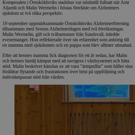
Kempesalen i Örnsköldsviks stadshus var nästintill fullsatt när Amr
Aljamli och Malin Wermelin i höstas föreläste om Alzheimers
sjukdom ur två olika perspektiv.
19 september uppmärksammade Örnsköldsviks Alzheimerförening
tillsammans med Sensus Alzheimerdagen med två föreläsningar.
Malin Wermelin, gift och tvåbarnsmor från Sundsvall, inledde
evenemanget. Hon reflekterade över sin erfarenhet som anhörig till
en mamma med sjukdomen och en pappa som blev alltmer utmattad.
Efter att hennes mamma fick diagnosen för ett år sedan, har Malin
och hennes familj kämpat med att navigera i vårdsystemet och hitta
stöd. Malin beskriver känslan av att vara "ärmpuffar" som håller sina
föräldrar flytande och frustrationen över brist på uppföljning och
individanpassat stöd från vården.