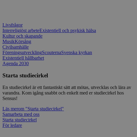
typ av pr
på webbfo
_splunk_rum_sid
sensus.wufoo.com
15
Denna coo
minuter
Wufoo fö
belastnin
Livsfrågor
webbplats
Interreligiöst arbete
Existentiell och psykisk hälsa
förhindra
Kultur och skapande
webbplats
Musik
Körsång
Civilsamhälle
Storage declaration
Föreningsutveckling
Scouterna
Svenska kyrkan
Existentiell hållbarhet
Storage
Namn
Beskrivning
type
Agenda 2030
lastExternalReferrerTime
Local
Starta studiecirkel
storage
lastExternalReferrer
Local
En studiecirkel är ett fantastiskt sätt att mötas, utvecklas och lära av
storage
varandra. Kom igång snabbt och enkelt med er studiecirkel hos
Sensus!
Läs mer
om "Starta studiecirkel"
Samarbeta med oss
Leverantör
Starta studiecirkel
Namn
Utgång
Beskrivning
/
Domän
Leverantör
/
Namn
Utgång
Beskr
För ledare
Domän
sp_t
1 år
Krävs för att
Spotify Inc.
Leverantör
/
Namn
Utgång
Besk
säkerställa
.spotify.com
_pk_id
1 år
Använ
InnoCraft Ltd