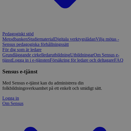
Pedagogiskt stöd
Metodbanken
Studiematerial
Digitala verktygslådan
Vilja mötas -
Sensus pedagogiska förhållningssätt
För dig som är ledare
Grundläggande cirkelledarutbildning
Utbildningar
Om Sensus e-
tjänst
Logga in i e-tjänsten
Försäkring för ledare och deltagare
FAQ
Sensus e-tjänst
Med Sensus e-tjänst kan du administrera din
folkbildningsverksamhet på ett enkelt och smidigt sätt.
Logga in
Om Sensus