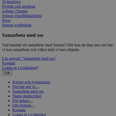
Nyhetsbrev
webbp
web
enkät
even
Projekt och uppdrag
slut
Arbeta i Sensus
ha s
AWSALBTGCORS
7 dagar
Denna 
Amazon Web
Sensus visselblåsartjänst
bes
Typef
Services, Inc.
webb
Press
använd
form.typeform.com
använ
Sensus webbshop
webbp
enkät
Samarbeta med oss
_ga
1 år 1
Detta
Google LLC
månad
assoc
.sensus.se
Vad innebär ett samarbete med Sensus? Här kan du läsa mer om hur
Univer
vi kan samarbeta och vilket stöd vi kan erbjuda.
en vik
Googl
analys
Läs mer
om "Samarbeta med oss"
använd
Kontakt
unika
Logga in i e-tjänsten
tillde
gener
Sök
klient
i varj
Kurser och evenemang
webbp
att be
Det här gör vi
sessi
Samarbeta med oss
Livsfrågor
för
Starta studiecirkel
Kultur och skapande
Interreligiöst arbete
webbp
För ledare
Civilsamhälle
Existentiell och psykisk hälsa
Musik
_pk_ses.1.c859
www.sensus.se
30
Det h
Om Sensus
Existentiell hållbarhet
Grundläggande cirkelledarutbildning
Körsång
Föreningsutveckling
minuter
associ
Kontakt
Utbildningar
Berättelser
Scouterna
Agenda 2030
platt
Logga in i e-tjänsten
Sensus e-tjänst
Nyheter
Svenska kyrkan
källk