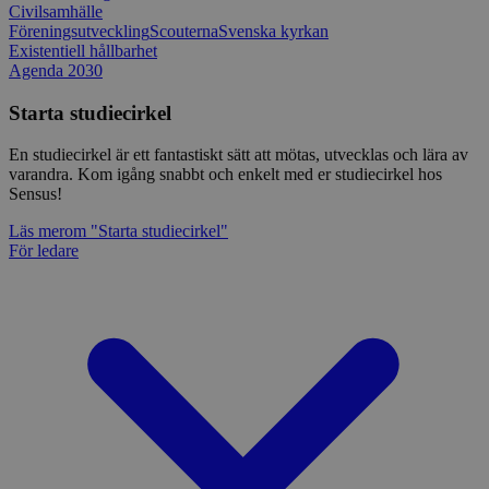
Civilsamhälle
Föreningsutveckling
Scouterna
Svenska kyrkan
Existentiell hållbarhet
Agenda 2030
Starta studiecirkel
En studiecirkel är ett fantastiskt sätt att mötas, utvecklas och lära av
varandra. Kom igång snabbt och enkelt med er studiecirkel hos
Sensus!
Läs mer
om "Starta studiecirkel"
För ledare