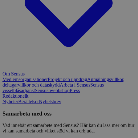
Om Sensus
Medlemsorganisationer
Projekt och uppdrag
Anmälningsvillkor,
deltagarvillkor och dataskydd
Arbeta i Sensus
Sensus
visselblåsartjänst
Sensus webbshop
Press
Redaktionellt
Nyheter
Berättelser
Nyhetsbrev
Samarbeta med oss
Vad innebär ett samarbete med Sensus? Här kan du läsa mer om hur
vi kan samarbeta och vilket stöd vi kan erbjuda.