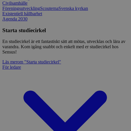
Civilsamhälle
Föreningsutveckling
Scouterna
Svenska kyrkan
Existentiell hållbarhet
Agenda 2030
Starta studiecirkel
En studiecirkel är ett fantastiskt sätt att mötas, utvecklas och lära av
varandra. Kom igång snabbt och enkelt med er studiecirkel hos
Sensus!
Läs mer
om "Starta studiecirkel"
För ledare