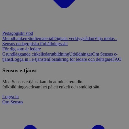
Pedagogiskt stöd
Metodbanken
Studiematerial
Digitala verktygslådan
Vilja mötas -
Sensus pedagogiska förhållningssätt
För dig som är ledare
Grundläggande cirkelledarutbildning
Utbildningar
Om Sensus e-
tjänst
Logga in i e-tjänsten
Försäkring för ledare och deltagare
FAQ
Sensus e-tjänst
Med Sensus e-tjänst kan du administrera din
folkbildningsverksamhet på ett enkelt och smidigt sätt.
Logga in
Om Sensus