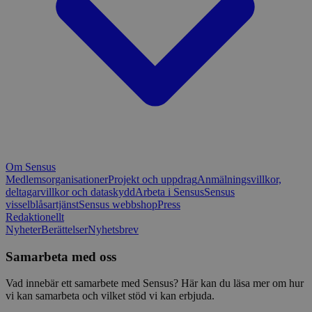
Om Sensus
Medlemsorganisationer
Projekt och uppdrag
Anmälningsvillkor,
deltagarvillkor och dataskydd
Arbeta i Sensus
Sensus
visselblåsartjänst
Sensus webbshop
Press
Redaktionellt
Nyheter
Berättelser
Nyhetsbrev
Samarbeta med oss
Vad innebär ett samarbete med Sensus? Här kan du läsa mer om hur
vi kan samarbeta och vilket stöd vi kan erbjuda.