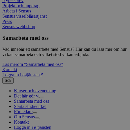
Nyhetsbrev
kort s
Projekt och uppdrag
bokstä
Arbeta i Sensus
refer
instäl
Sensus visselblåsartjänst
Press
Sensus webbshop
Samarbeta med oss
Vad innebär ett samarbete med Sensus? Här kan du läsa mer om hur
vi kan samarbeta och vilket stöd vi kan erbjuda.
Läs mer
om "Samarbeta med oss"
Kontakt
Logga in i e-tjänsten
Sök
Kurser och evenemang
Det här gör vi
Samarbeta med oss
Livsfrågor
Starta studiecirkel
Kultur och skapande
Interreligiöst arbete
För ledare
Civilsamhälle
Existentiell och psykisk hälsa
Musik
Om Sensus
Existentiell hållbarhet
Grundläggande cirkelledarutbildning
Körsång
Föreningsutveckling
Kontakt
Utbildningar
Berättelser
Scouterna
Agenda 2030
Logga in i e-tjänsten
Sensus e-tjänst
Nyheter
Svenska kyrkan