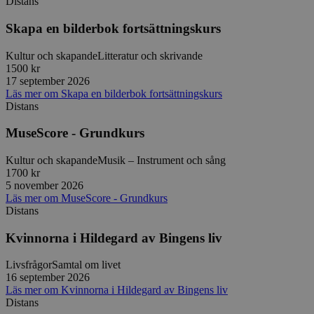
Distans
Strikt nödvändiga kakor tillåter
Skapa en bilderbok fortsättningskurs
kärnwebbplatsfunktioner som användarinloggning
och kontohantering. Webbplatsen kan inte
användas ordentligt utan strikt nödvändiga cookies.
Kultur och skapande
Litteratur och skrivande
1500 kr
Leverantör
/
Namn
Utgång
Beskrivni
17 september 2026
Domän
Läs mer
om
Skapa en bilderbok fortsättningskurs
ep201
30
Denna coo
Wufoo
Distans
minuter
Wufoo fö
.wufoo.com
belastnin
MuseScore - Grundkurs
webbplats
förhindra
webbplats
Kultur och skapande
Musik – Instrument och sång
CookieScriptConsent
1 månad
Denna coo
CookieScript
1700 kr
Cookie-Sc
www.sensus.se
5 november 2026
tjänsten 
Läs mer
om
MuseScore - Grundkurs
ihåg prefe
Distans
besökaren
nödvändig
Script.co
Kvinnorna i Hildegard av Bingens liv
fungerar k
csrftoken
www.sensus.se
12
Denna coo
Livsfrågor
Samtal om livet
månader
till Djang
Google
16 september 2026
4 dagar
webbutvec
Privacy Policy
Läs mer
om
Kvinnorna i Hildegard av Bingens liv
för Pytho
utformad 
Distans
en webbpl