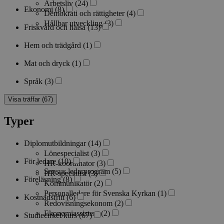
Arbetsliv
(24)
Ekonomi
(8)
Demokrati och rättigheter
(4)
Hållbar utveckling
(3)
Friskvård och hälsa
(13)
Hem och trädgård
(1)
Mat och dryck
(1)
Språk
(3)
Visa träffar (67)
Typer
Diplomutbildningar
(14)
Lönespecialist
(3)
För ledare
(10)
HR-koordinator
(3)
Sensus ledarprogram
(5)
HR-specialist
(3)
Föreläsning
(8)
Kommunikatör
(2)
Personalledare för Svenska Kyrkan
(1)
Kostnadsfritt
(6)
Redovisningsekonom
(2)
Ekonomiassistent
(2)
Studiecirkel/kurs
(67)