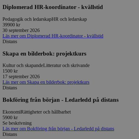
typ av pr
Diplomerad HR-koordinator - kvällstid
på webbfo
_splunk_rum_sid
sensus.wufoo.com
15
Denna coo
Pedagogik och ledarskap
HR och ledarskap
minuter
Wufoo fö
belastnin
39900 kr
webbplats
30 september 2026
förhindra
Läs mer
om
Diplomerad HR-koordinator - kvällstid
webbplats
Distans
Storage declaration
Skapa en bilderbok: projektkurs
Storage
Namn
Beskrivning
type
Kultur och skapande
Litteratur och skrivande
1500 kr
lastExternalReferrerTime
Local
17 september 2026
storage
Läs mer
om
Skapa en bilderbok: projektkurs
lastExternalReferrer
Local
Distans
storage
Bokföring från början - Ledarledd på distans
Ekonomi
Rättigheter och hållbarhet
5900 kr
Leverantör
Namn
Utgång
Beskrivning
Se beskrivning
/
Domän
Leverantör
/
Namn
Utgång
Beskr
Läs mer
om
Bokföring från början - Ledarledd på distans
Domän
sp_t
1 år
Krävs för att
Spotify Inc.
Leverantör
/
Distans
Namn
Utgång
Besk
säkerställa
.spotify.com
_pk_id
1 år
Använ
InnoCraft Ltd
Domän