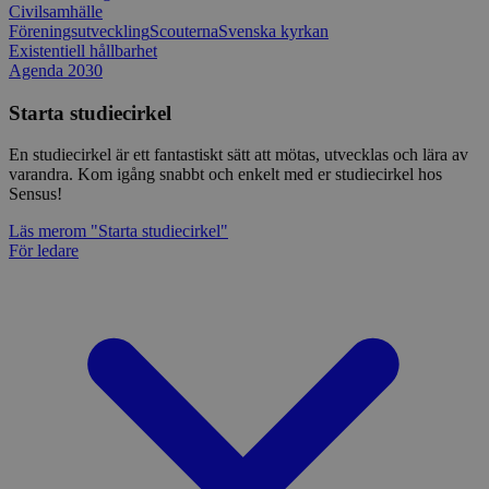
Civilsamhälle
Föreningsutveckling
Scouterna
Svenska kyrkan
Existentiell hållbarhet
Agenda 2030
Starta studiecirkel
En studiecirkel är ett fantastiskt sätt att mötas, utvecklas och lära av
varandra. Kom igång snabbt och enkelt med er studiecirkel hos
Sensus!
Läs mer
om "Starta studiecirkel"
För ledare