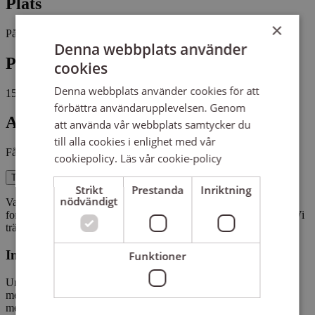
Plats
×
På distans
Denna webbplats använder
Pris
cookies
Denna webbplats använder cookies för att
1500 kr
förbättra användarupplevelsen. Genom
Antal platser kvar
att använda vår webbplats samtycker du
till alla cookies i enlighet med vår
Fåtal platser kvar
cookiepolicy.
Läs vår cookie-policy
Till anmälan
Strikt
Prestanda
Inriktning
nödvändigt
Varmt välkommen till denna nya kurs där du får möjlighet att
fortsätta skapa din alldeles egna bilderbok för barn (eller vuxna)! Vi
träffas varje vecka på Zoom.
Innehåll och upplägg
Funktioner
Under 8 digitala träffar jobbar vi vidare på våra bilderboksmanus,
med möjlighet att dela och få feedback i grupp. Vi kommer jobba
med de manusutkast som vi tagit fram på tidigare kurser, mot