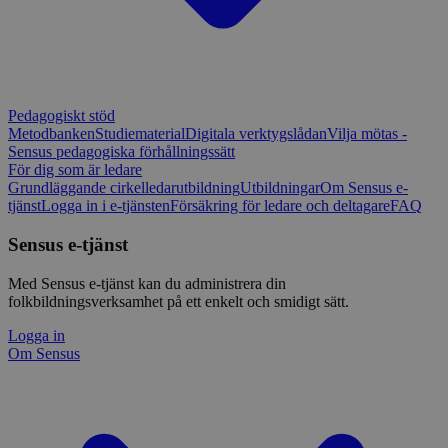
Pedagogiskt stöd
Metodbanken
Studiematerial
Digitala verktygslådan
Vilja mötas -
Sensus pedagogiska förhållningssätt
För dig som är ledare
Grundläggande cirkelledarutbildning
Utbildningar
Om Sensus e-
tjänst
Logga in i e-tjänsten
Försäkring för ledare och deltagare
FAQ
Sensus e-tjänst
Med Sensus e-tjänst kan du administrera din
folkbildningsverksamhet på ett enkelt och smidigt sätt.
Logga in
Om Sensus