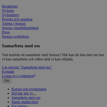
Googl
analys
Berättelser
använd
Nyheter
unika
Nyhetsbrev
tillde
gener
Projekt och uppdrag
klient
Arbeta i Sensus
i varj
Sensus visselblåsartjänst
webbp
Press
att be
sessi
Sensus webbshop
för
webbp
Samarbeta med oss
_pk_ses.1.c859
www.sensus.se
30
Det h
minuter
associ
Vad innebär ett samarbete med Sensus? Här kan du läsa mer om hur
platt
vi kan samarbeta och vilket stöd vi kan erbjuda.
källk
för at
att sp
Läs mer
om "Samarbeta med oss"
betee
Kontakt
webbp
Logga in i e-tjänsten
är en 
prefix
Sök
kort s
bokstä
Kurser och evenemang
refer
instäl
Det här gör vi
Samarbeta med oss
Livsfrågor
mtm_consent
1 år 1
Cooki
InnoCraft Ltd
Starta studiecirkel
Kultur och skapande
Interreligiöst arbete
månad
utgång
www.sensus.se
För ledare
Civilsamhälle
Existentiell och psykisk hälsa
Musik
komma