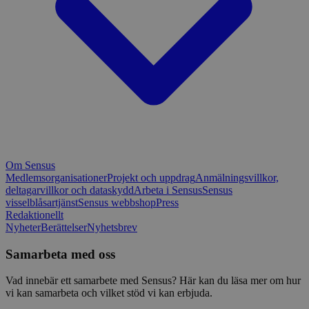
Om Sensus
Medlemsorganisationer
Projekt och uppdrag
Anmälningsvillkor,
deltagarvillkor och dataskydd
Arbeta i Sensus
Sensus
visselblåsartjänst
Sensus webbshop
Press
Redaktionellt
Nyheter
Berättelser
Nyhetsbrev
Samarbeta med oss
Vad innebär ett samarbete med Sensus? Här kan du läsa mer om hur
vi kan samarbeta och vilket stöd vi kan erbjuda.