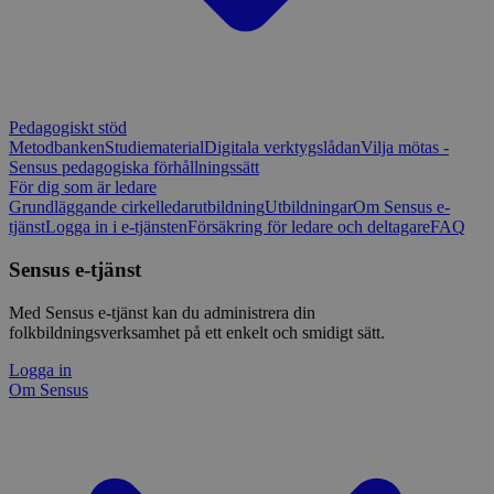
Pedagogiskt stöd
Metodbanken
Studiematerial
Digitala verktygslådan
Vilja mötas -
Sensus pedagogiska förhållningssätt
För dig som är ledare
Grundläggande cirkelledarutbildning
Utbildningar
Om Sensus e-
tjänst
Logga in i e-tjänsten
Försäkring för ledare och deltagare
FAQ
Sensus e-tjänst
Med Sensus e-tjänst kan du administrera din
folkbildningsverksamhet på ett enkelt och smidigt sätt.
Logga in
Om Sensus