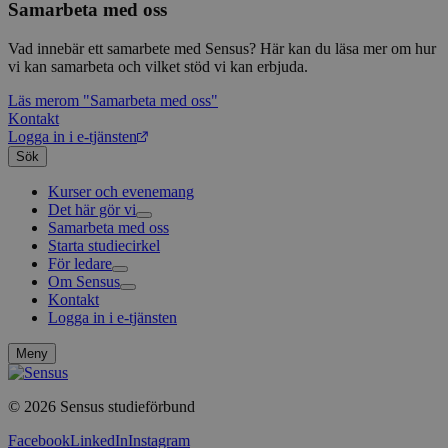
Samarbeta med oss
Vad innebär ett samarbete med Sensus? Här kan du läsa mer om hur
vi kan samarbeta och vilket stöd vi kan erbjuda.
Läs mer
om "Samarbeta med oss"
Kontakt
Logga in i e-tjänsten
Sök
Kurser och evenemang
Det här gör vi
Samarbeta med oss
Livsfrågor
Starta studiecirkel
Kultur och skapande
Interreligiöst arbete
För ledare
Civilsamhälle
Existentiell och psykisk hälsa
Musik
Om Sensus
Existentiell hållbarhet
Grundläggande cirkelledarutbildning
Körsång
Föreningsutveckling
Kontakt
Utbildningar
Berättelser
Scouterna
Agenda 2030
Logga in i e-tjänsten
Sensus e-tjänst
Nyheter
Svenska kyrkan
Metodbanken
Nyhetsbrev
Försäkring för ledare och deltagare
Projekt och uppdrag
Meny
FAQ
Arbeta i Sensus
Sensus visselblåsartjänst
© 2026 Sensus studieförbund
Press
Sensus webbshop
Facebook
LinkedIn
Instagram