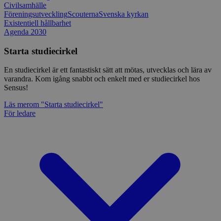
Civilsamhälle
Föreningsutveckling
Scouterna
Svenska kyrkan
Existentiell hållbarhet
Agenda 2030
Starta studiecirkel
En studiecirkel är ett fantastiskt sätt att mötas, utvecklas och lära av
varandra. Kom igång snabbt och enkelt med er studiecirkel hos
Sensus!
Läs mer
om "Starta studiecirkel"
För ledare