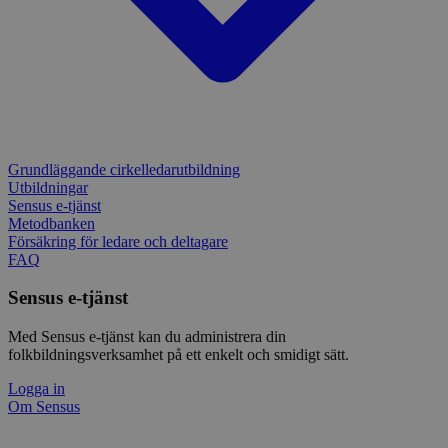
bes
Typef
Services, Inc.
webb
använd
form.typeform.com
använ
webbp
enkät
_ga
1 år 1
Detta
Google LLC
månad
assoc
.sensus.se
Univer
en vik
Googl
analys
Grundläggande cirkelledarutbildning
använd
unika
Utbildningar
tillde
Sensus e-tjänst
gener
Metodbanken
klient
Försäkring för ledare och deltagare
i varj
webbp
FAQ
att be
sessi
Sensus e-tjänst
för
webbp
Med Sensus e-tjänst kan du administrera din
_pk_ses.1.c859
www.sensus.se
30
Det h
minuter
associ
folkbildningsverksamhet på ett enkelt och smidigt sätt.
platt
källk
Logga in
för at
Om Sensus
att sp
betee
webbp