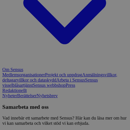
Om Sensus
Medlemsorganisationer
Projekt och uppdrag
Anmälningsvillkor,
deltagarvillkor och dataskydd
Arbeta i Sensus
Sensus
visselblåsartjänst
Sensus webbshop
Press
Redaktionellt
Nyheter
Berättelser
Nyhetsbrev
Samarbeta med oss
Vad innebär ett samarbete med Sensus? Här kan du läsa mer om hur
vi kan samarbeta och vilket stöd vi kan erbjuda.