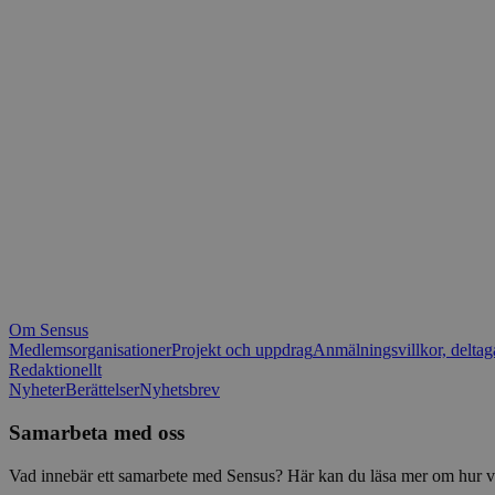
_fbp
.spot
mtm_consent_rem
__Secure-ROLLOU
matomo_ignore
VISITOR_PRIVACY_
matomo_sessid
YSC
_pk_ses
IDE
_ga_1RP1H45CK4
Om Sensus
tf_respondent_cc
Medlemsorganisationer
Projekt och uppdrag
Anmälningsvillkor, deltag
Redaktionellt
Nyheter
Berättelser
Nyhetsbrev
attribution_user_id
Samarbeta med oss
AWSALBTGCORS
Vad innebär ett samarbete med Sensus? Här kan du läsa mer om hur vi