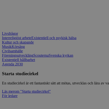
Livsfrågor
Interreligiöst arbete
Existentiell och psykisk hälsa
Kultur och skapande
Musik
Körsång
Civilsamhälle
Föreningsutveckling
Scouterna
Svenska kyrkan
Existentiell hållbarhet
Agenda 2030
Starta studiecirkel
En studiecirkel är ett fantastiskt sätt att mötas, utvecklas och lära a
Läs mer
om "Starta studiecirkel"
För ledare