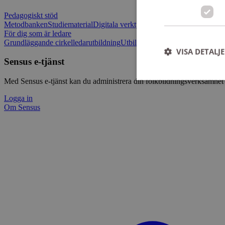
Pedagogiskt stöd
Metodbanken
Studiematerial
Digitala verktygslådan
Vilja mötas - Sensu
För dig som är ledare
Grundläggande cirkelledarutbildning
Utbildningar
Om Sensus e-tjänst
L
VISA DETALJ
Sensus e-tjänst
Med Sensus e-tjänst kan du administrera din folkbildningsverksamhet p
Logga in
Om Sensus
Strikt nödvändiga ka
användas ordentligt 
Namn
ep201
CookieScriptConse
csrftoken