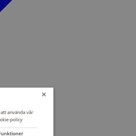
×
att använda vår
okie-policy
Funktioner