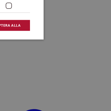
PTERA ALLA
bbplatsen kan inte
lansering,
missbruk.
nsten för att komma
r nödvändigt att
t.
lingsplattform för
plats mot en viss