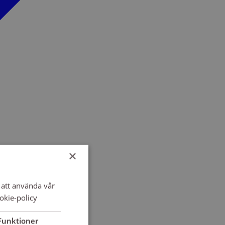
×
att använda vår
okie-policy
Funktioner