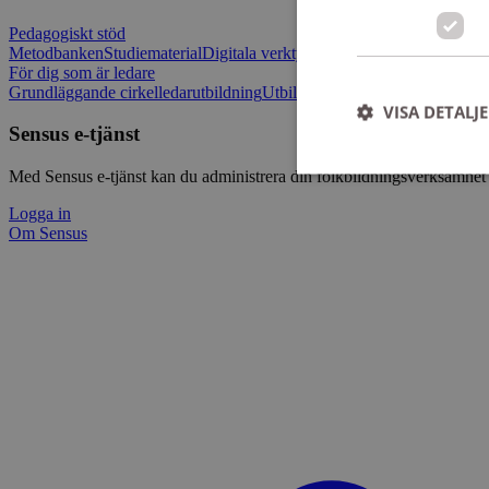
Pedagogiskt stöd
Metodbanken
Studiematerial
Digitala verktygslådan
Vilja mötas - Sensu
För dig som är ledare
Grundläggande cirkelledarutbildning
Utbildningar
Om Sensus e-tjänst
L
VISA DETALJ
Sensus e-tjänst
Med Sensus e-tjänst kan du administrera din folkbildningsverksamhet p
Logga in
Om Sensus
Strikt nödvändiga ka
användas ordentligt 
Namn
ep201
CookieScriptConse
csrftoken