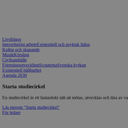
Livsfrågor
Interreligiöst arbete
Existentiell och psykisk hälsa
Kultur och skapande
Musik
Körsång
Civilsamhälle
Föreningsutveckling
Scouterna
Svenska kyrkan
Existentiell hållbarhet
Agenda 2030
Starta studiecirkel
En studiecirkel är ett fantastiskt sätt att mötas, utvecklas och lära a
Läs mer
om "Starta studiecirkel"
För ledare