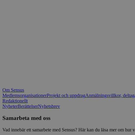
_fbp
.spot
mtm_consent_rem
__Secure-ROLLOU
matomo_ignore
VISITOR_PRIVACY_
matomo_sessid
YSC
_pk_ses
IDE
_ga_1RP1H45CK4
Om Sensus
tf_respondent_cc
Medlemsorganisationer
Projekt och uppdrag
Anmälningsvillkor, deltag
Redaktionellt
Nyheter
Berättelser
Nyhetsbrev
attribution_user_id
Samarbeta med oss
AWSALBTGCORS
Vad innebär ett samarbete med Sensus? Här kan du läsa mer om hur vi