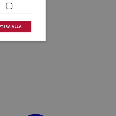
PTERA ALLA
bbplatsen kan inte
lansering,
missbruk.
nsten för att komma
r nödvändigt att
t.
lingsplattform för
plats mot en viss