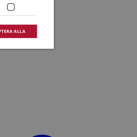
PTERA ALLA
bbplatsen kan inte
lansering,
missbruk.
nsten för att komma
r nödvändigt att
t.
lingsplattform för
plats mot en viss