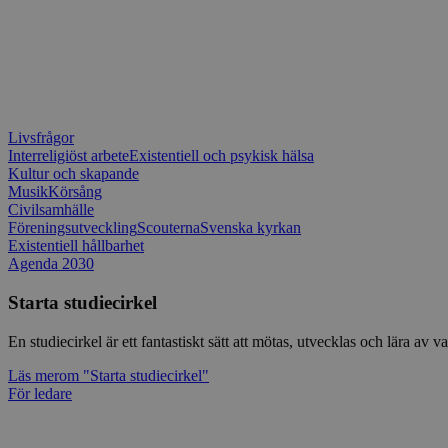
Livsfrågor
Interreligiöst arbete
Existentiell och psykisk hälsa
Kultur och skapande
Musik
Körsång
Civilsamhälle
Föreningsutveckling
Scouterna
Svenska kyrkan
Existentiell hållbarhet
Agenda 2030
Starta studiecirkel
En studiecirkel är ett fantastiskt sätt att mötas, utvecklas och lära a
Läs mer
om "Starta studiecirkel"
För ledare