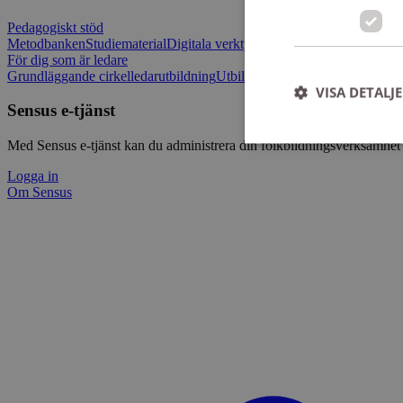
Pedagogiskt stöd
Metodbanken
Studiematerial
Digitala verktygslådan
Vilja mötas - Sensu
För dig som är ledare
Grundläggande cirkelledarutbildning
Utbildningar
Om Sensus e-tjänst
L
VISA DETALJ
Sensus e-tjänst
Med Sensus e-tjänst kan du administrera din folkbildningsverksamhet p
Logga in
Om Sensus
Strikt nödvändiga ka
användas ordentligt 
Namn
ep201
CookieScriptConse
csrftoken