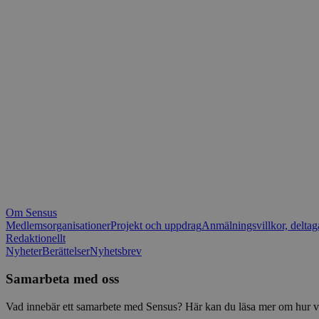
_fbp
.spot
mtm_consent_rem
__Secure-ROLLOU
matomo_ignore
VISITOR_PRIVACY_
matomo_sessid
YSC
_pk_ses
IDE
_ga_1RP1H45CK4
Om Sensus
tf_respondent_cc
Medlemsorganisationer
Projekt och uppdrag
Anmälningsvillkor, deltag
Redaktionellt
Nyheter
Berättelser
Nyhetsbrev
attribution_user_id
Samarbeta med oss
AWSALBTGCORS
Vad innebär ett samarbete med Sensus? Här kan du läsa mer om hur vi