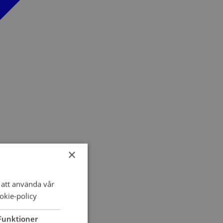
×
att använda vår
okie-policy
Funktioner