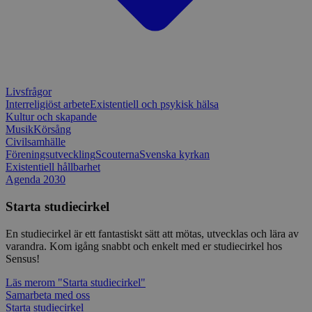
utformad 
en webbpl
typ av pr
på webbfo
_splunk_rum_sid
sensus.wufoo.com
15
Denna coo
minuter
Wufoo fö
belastnin
webbplats
Livsfrågor
förhindra
webbplats
Interreligiöst arbete
Existentiell och psykisk hälsa
Kultur och skapande
Storage declaration
Musik
Körsång
Civilsamhälle
Storage
Föreningsutveckling
Scouterna
Svenska kyrkan
Namn
Beskrivning
type
Existentiell hållbarhet
Agenda 2030
lastExternalReferrerTime
Local
storage
Starta studiecirkel
lastExternalReferrer
Local
storage
En studiecirkel är ett fantastiskt sätt att mötas, utvecklas och lära av
varandra. Kom igång snabbt och enkelt med er studiecirkel hos
Sensus!
Läs mer
om "Starta studiecirkel"
Leverantör
Namn
Utgång
Beskrivning
Samarbeta med oss
/
Domän
Leverantör
/
Namn
Utgång
Beskr
Starta studiecirkel
Domän