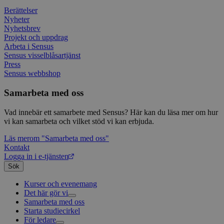
använd
hur 
använ
anv
Berättelser
webbp
web
Nyheter
enkät
even
Nyhetsbrev
slut
Projekt och uppdrag
ha s
AWSALBTGCORS
7 dagar
Denna 
Amazon Web
bes
Typef
Services, Inc.
Arbeta i Sensus
webb
använd
form.typeform.com
Sensus visselblåsartjänst
använ
Press
webbp
enkät
Sensus webbshop
_ga
1 år 1
Detta
Google LLC
Samarbeta med oss
månad
assoc
.sensus.se
Univer
en vik
Vad innebär ett samarbete med Sensus? Här kan du läsa mer om hur
Googl
vi kan samarbeta och vilket stöd vi kan erbjuda.
analys
använd
unika
Läs mer
om "Samarbeta med oss"
tillde
Kontakt
gener
Logga in i e-tjänsten
klient
i varj
Sök
webbp
att be
Kurser och evenemang
sessi
Det här gör vi
för
webbp
Samarbeta med oss
Livsfrågor
Starta studiecirkel
Kultur och skapande
Interreligiöst arbete
_pk_ses.1.c859
www.sensus.se
30
Det h
För ledare
Civilsamhälle
Existentiell och psykisk hälsa
Musik
minuter
associ