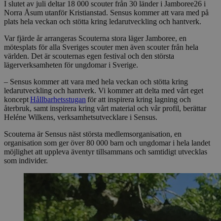
I slutet av juli deltar 18 000 scouter från 30 länder i Jamboree26 i
Norra Åsum utanför Kristianstad. Sensus kommer att vara med på
plats hela veckan och stötta kring ledarutveckling och hantverk.
Var fjärde år arrangeras Scouterna stora läger Jamboree, en
mötesplats för alla Sveriges scouter men även scouter från hela
världen. Det är scouternas egen festival och den största
lägerverksamheten för ungdomar i Sverige.
– Sensus kommer att vara med hela veckan och stötta kring
ledarutveckling och hantverk. Vi kommer att delta med vårt eget
koncept
Hållbarhetsstugan
för att inspirera kring lagning och
återbruk, samt inspirera kring vårt material och vår profil, berättar
Heléne Wilkens, verksamhetsutvecklare i Sensus.
Scouterna är Sensus näst största medlemsorganisation, en
organisation som ger över 80 000 barn och ungdomar i hela landet
möjlighet att uppleva äventyr tillsammans och samtidigt utvecklas
som individer.