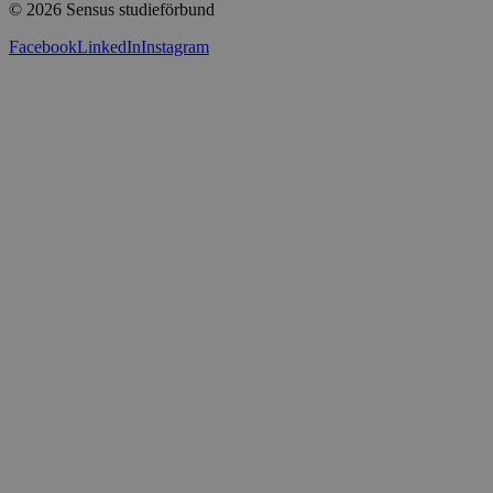
© 2026 Sensus studieförbund
Press
Sensus webbshop
Facebook
LinkedIn
Instagram