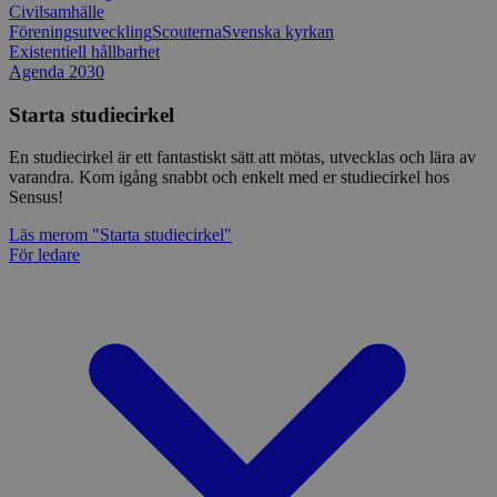
Civilsamhälle
Föreningsutveckling
Scouterna
Svenska kyrkan
Existentiell hållbarhet
Agenda 2030
Starta studiecirkel
En studiecirkel är ett fantastiskt sätt att mötas, utvecklas och lära av
varandra. Kom igång snabbt och enkelt med er studiecirkel hos
Sensus!
Läs mer
om "Starta studiecirkel"
För ledare