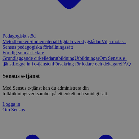
Pedagogiskt stöd
Metodbanken
Studiematerial
Digitala verktygslådan
Vilja mötas -
Sensus pedagogiska förhållningssätt
För dig som är ledare
Grundläggande cirkelledarutbildning
Utbildningar
Om Sensus e-
tjänst
Logga in i e-tjänsten
Försäkring för ledare och deltagare
FAQ
Sensus e-tjänst
Med Sensus e-tjänst kan du administrera din
folkbildningsverksamhet på ett enkelt och smidigt sätt.
Logga in
Om Sensus