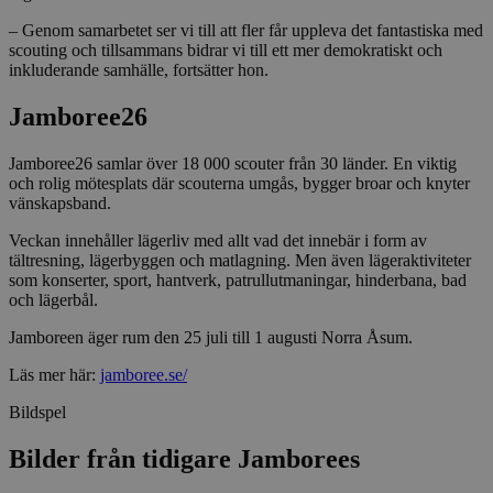
– Genom samarbetet ser vi till att fler får uppleva det fantastiska med
scouting och tillsammans bidrar vi till ett mer demokratiskt och
inkluderande samhälle, fortsätter hon.
Jamboree26
Jamboree26 samlar över 18 000 scouter från 30 länder. En viktig
och rolig mötesplats där scouterna umgås, bygger broar och knyter
vänskapsband.
Veckan innehåller lägerliv med allt vad det innebär i form av
tältresning, lägerbyggen och matlagning. Men även lägeraktiviteter
som konserter, sport, hantverk, patrullutmaningar, hinderbana, bad
och lägerbål.
Jamboreen äger rum den 25 juli till 1 augusti Norra Åsum.
Läs mer här:
jamboree.se/
Bildspel
Bilder från tidigare Jamborees