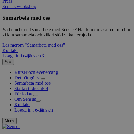
Press
Sensus webbshop
Samarbeta med oss
Vad innebär ett samarbete med Sensus? Här kan du läsa mer om hur
vi kan samarbeta och vilket stöd vi kan erbjuda.
Läs mer
om "Samarbeta med oss"
Kontakt
Logga in i e-tjänsten
Sök
Kurser och evenemang
Det här gör vi
Samarbeta med oss
Livsfrågor
Starta studiecirkel
Kultur och skapande
Interreligiöst arbete
För ledare
Civilsamhälle
Existentiell och psykisk hälsa
Musik
Om Sensus
Existentiell hållbarhet
Grundläggande cirkelledarutbildning
Körsång
Föreningsutveckling
Kontakt
Utbildningar
Berättelser
Scouterna
Agenda 2030
Logga in i e-tjänsten
Sensus e-tjänst
Nyheter
Svenska kyrkan
Metodbanken
Nyhetsbrev
Försäkring för ledare och deltagare
Projekt och uppdrag
Meny
FAQ
Arbeta i Sensus
Sensus visselblåsartjänst