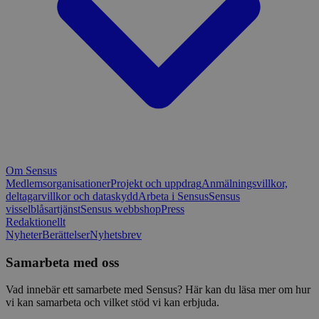
Om Sensus
Medlemsorganisationer
Projekt och uppdrag
Anmälningsvillkor,
deltagarvillkor och dataskydd
Arbeta i Sensus
Sensus
visselblåsartjänst
Sensus webbshop
Press
Redaktionellt
Nyheter
Berättelser
Nyhetsbrev
Samarbeta med oss
Vad innebär ett samarbete med Sensus? Här kan du läsa mer om hur
vi kan samarbeta och vilket stöd vi kan erbjuda.