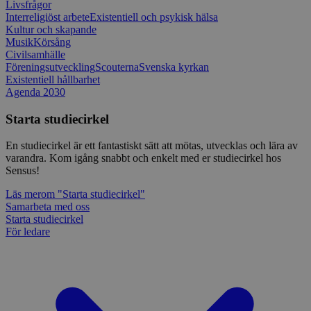
Livsfrågor
Interreligiöst arbete
Existentiell och psykisk hälsa
Kultur och skapande
Musik
Körsång
Civilsamhälle
Föreningsutveckling
Scouterna
Svenska kyrkan
Existentiell hållbarhet
Agenda 2030
Starta studiecirkel
En studiecirkel är ett fantastiskt sätt att mötas, utvecklas och lära av
varandra. Kom igång snabbt och enkelt med er studiecirkel hos
Sensus!
Läs mer
om "Starta studiecirkel"
Samarbeta med oss
Starta studiecirkel
För ledare