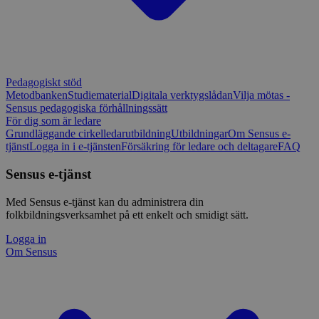
Pedagogiskt stöd
Metodbanken
Studiematerial
Digitala verktygslådan
Vilja mötas -
Sensus pedagogiska förhållningssätt
För dig som är ledare
Grundläggande cirkelledarutbildning
Utbildningar
Om Sensus e-
tjänst
Logga in i e-tjänsten
Försäkring för ledare och deltagare
FAQ
Sensus e-tjänst
Med Sensus e-tjänst kan du administrera din
folkbildningsverksamhet på ett enkelt och smidigt sätt.
Logga in
Om Sensus