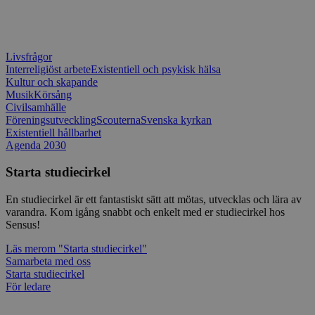
belastnin
webbplats
förhindra
webbplats
CookieScriptConsent
1 månad
Denna coo
CookieScript
Livsfrågor
Cookie-Sc
www.sensus.se
Interreligiöst arbete
Existentiell och psykisk hälsa
tjänsten 
Kultur och skapande
ihåg prefe
besökaren
Musik
Körsång
nödvändig
Civilsamhälle
Script.co
Föreningsutveckling
Scouterna
Svenska kyrkan
fungerar k
Existentiell hållbarhet
csrftoken
www.sensus.se
12
Denna coo
Agenda 2030
månader
till Djang
Google
4 dagar
webbutvec
Privacy Policy
Starta studiecirkel
för Pytho
utformad 
en webbpl
En studiecirkel är ett fantastiskt sätt att mötas, utvecklas och lära av
typ av pr
varandra. Kom igång snabbt och enkelt med er studiecirkel hos
på webbfo
Sensus!
_splunk_rum_sid
sensus.wufoo.com
15
Denna coo
minuter
Wufoo fö
Läs mer
om "Starta studiecirkel"
belastnin
Samarbeta med oss
webbplats
förhindra
Starta studiecirkel
webbplats
För ledare
Storage declaration