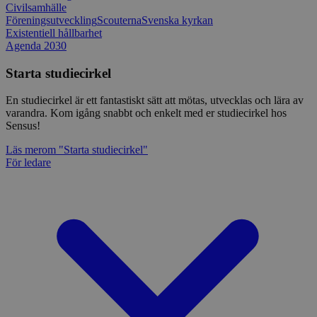
Civilsamhälle
Föreningsutveckling
Scouterna
Svenska kyrkan
Existentiell hållbarhet
Agenda 2030
Starta studiecirkel
En studiecirkel är ett fantastiskt sätt att mötas, utvecklas och lära av
varandra. Kom igång snabbt och enkelt med er studiecirkel hos
Sensus!
Läs mer
om "Starta studiecirkel"
För ledare