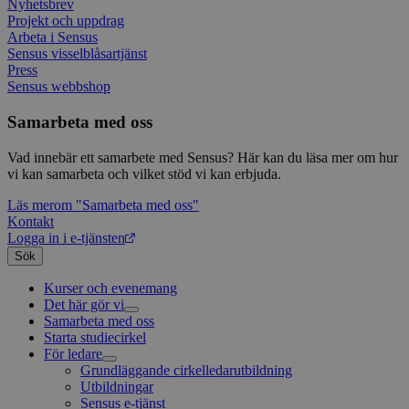
webb
Nyhetsbrev
_pk_ses
30
Kortl
InnoCraft Ltd
regi
Projekt och uppdrag
minuter
används
www.sensus.se
om 
Arbeta i Sensus
data f
samt
Sensus visselblåsartjänst
sekr
_ga_1RP1H45CK4
.sensus.se
1 år 1
Denna
instä
Press
månad
Google
säke
Sensus webbshop
bevara
pref
fram
tf_respondent_cc
6
Denna 
Typeform
Samarbeta med oss
YSC
månader
Session
Typef
Denn
.typeform.com
Google LLC
3 dagar
använd
av Y
.youtube.com
Vad innebär ett samarbete med Sensus? Här kan du läsa mer om hur
använ
spår
webbp
inbä
vi kan samarbeta och vilket stöd vi kan erbjuda.
enkät
IDE
1 år
Denn
Google LLC
Läs mer
om "Samarbeta med oss"
attribution_user_id
1 år
Denna 
av D
Typeform
.doubleclick.net
Kontakt
Typef
utfö
.typeform.com
använd
hur 
Logga in i e-tjänsten
använ
anv
Sök
webbp
web
enkät
even
slut
Kurser och evenemang
ha s
AWSALBTGCORS
7 dagar
Denna 
Amazon Web
Det här gör vi
bes
Typef
Services, Inc.
Samarbeta med oss
Livsfrågor
webb
använd
form.typeform.com
Starta studiecirkel
Kultur och skapande
Interreligiöst arbete
använ
webbp
För ledare
Civilsamhälle
Existentiell och psykisk hälsa
Musik
enkät
Existentiell hållbarhet
Grundläggande cirkelledarutbildning
Körsång
Föreningsutveckling
Utbildningar
Scouterna
Agenda 2030
_ga
1 år 1
Detta
Google LLC
Sensus e-tjänst
Svenska kyrkan
månad
assoc
.sensus.se