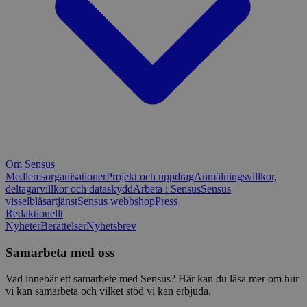
Om Sensus
Medlemsorganisationer
Projekt och uppdrag
Anmälningsvillkor,
deltagarvillkor och dataskydd
Arbeta i Sensus
Sensus
visselblåsartjänst
Sensus webbshop
Press
Redaktionellt
Nyheter
Berättelser
Nyhetsbrev
Samarbeta med oss
Vad innebär ett samarbete med Sensus? Här kan du läsa mer om hur
vi kan samarbeta och vilket stöd vi kan erbjuda.