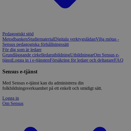
Pedagogiskt stöd
Metodbanken
Studiematerial
Digitala verktygslådan
Vilja mötas -
Sensus pedagogiska förhållningssätt
För dig som är ledare
Grundläggande cirkelledarutbildning
Utbildningar
Om Sensus e-
tjänst
Logga in i e-tjänsten
Försäkring för ledare och deltagare
FAQ
Sensus e-tjänst
Med Sensus e-tjänst kan du administrera din
folkbildningsverksamhet på ett enkelt och smidigt sätt.
Logga in
Om Sensus