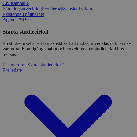
Civilsamhälle
Föreningsutveckling
Scouterna
Svenska kyrkan
Existentiell hållbarhet
Agenda 2030
Starta studiecirkel
En studiecirkel är ett fantastiskt sätt att mötas, utvecklas och lära av
varandra. Kom igång snabbt och enkelt med er studiecirkel hos
Sensus!
Läs mer
om "Starta studiecirkel"
För ledare