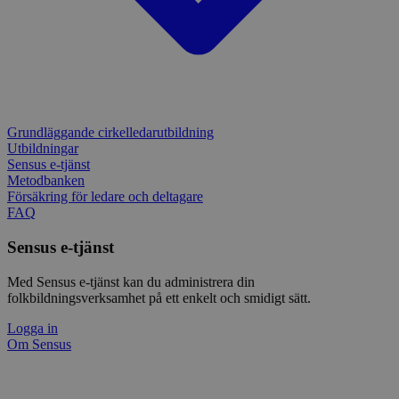
på webbfo
_splunk_rum_sid
sensus.wufoo.com
15
Denna coo
minuter
Wufoo fö
belastnin
webbplats
förhindra
webbplats
Storage declaration
Grundläggande cirkelledarutbildning
Utbildningar
Storage
Namn
Beskrivning
Sensus e-tjänst
type
Metodbanken
lastExternalReferrerTime
Local
Försäkring för ledare och deltagare
storage
FAQ
lastExternalReferrer
Local
storage
Sensus e-tjänst
Med Sensus e-tjänst kan du administrera din
folkbildningsverksamhet på ett enkelt och smidigt sätt.
Leverantör
Logga in
Namn
Utgång
Beskrivning
/
Domän
Leverantör
/
Om Sensus
Namn
Utgång
Beskr
Domän
sp_t
1 år
Krävs för att
Spotify Inc.
Leverantör
/
Namn
Utgång
Besk
säkerställa
.spotify.com
_pk_id
1 år
Använ
InnoCraft Ltd
Domän
funktionaliteten hos
lagra 
www.sensus.se