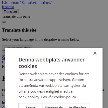
Läs mer
om "Samarbeta med oss"
Kontakt
Translate
Translate this page
Translate this site
Select your language in the dropdown menu below
Turn off translation
×
Sök
Startsida
Denna webbplats använder
Hur skapar vi fred med jorden?
cookies
Kommunikationsmaterial
Kommunikationsmaterial
Denna webbplats använder cookies för att
Kommunikationsmaterial
förbättra användarupplevelsen. Genom
att använda vår webbplats samtycker du
På den här sidan har vi samlat kommunikationsmaterial för dig som
till alla cookies i enlighet med vår
är cirkelledare.
cookiepolicy.
Läs vår cookie-policy
Inbjudan, word-fil A4
Poster, PDF A3
Kort info/flyer, PDF
A4
Informationsbroschyr, PDF A4
Logotyper, tre varianter, PNG
Strikt
Prestanda
Inriktning