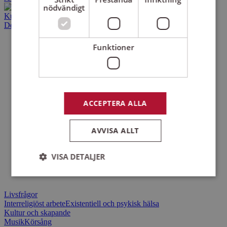
nödvändigt
Kurser och evenemang
Det här gör vi
Funktioner
ACCEPTERA ALLA
AVVISA ALLT
VISA DETALJER
Livsfrågor
Strikt nödvändigt
Prestanda
Inriktning
Interreligiöst arbete
Existentiell och psykisk hälsa
Funktioner
Kultur och skapande
Musik
Körsång