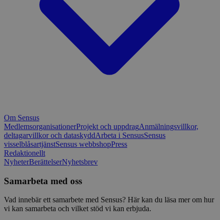
Om Sensus
Medlemsorganisationer
Projekt och uppdrag
Anmälningsvillkor,
deltagarvillkor och dataskydd
Arbeta i Sensus
Sensus
visselblåsartjänst
Sensus webbshop
Press
Redaktionellt
Nyheter
Berättelser
Nyhetsbrev
Samarbeta med oss
Vad innebär ett samarbete med Sensus? Här kan du läsa mer om hur
vi kan samarbeta och vilket stöd vi kan erbjuda.