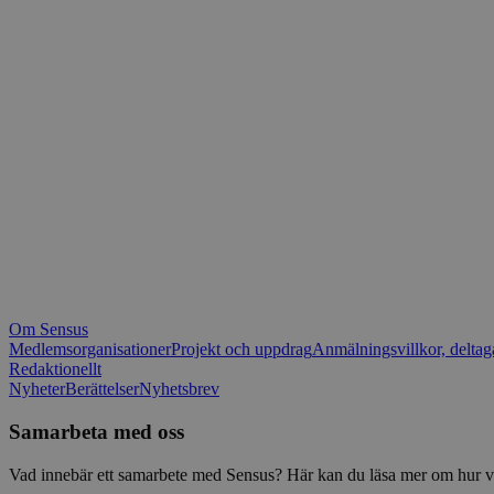
_fbp
.spot
mtm_consent_rem
__Secure-ROLLOU
matomo_ignore
VISITOR_PRIVACY_
matomo_sessid
YSC
_pk_ses
IDE
_ga_1RP1H45CK4
Om Sensus
tf_respondent_cc
Medlemsorganisationer
Projekt och uppdrag
Anmälningsvillkor, deltag
Redaktionellt
Nyheter
Berättelser
Nyhetsbrev
attribution_user_id
Samarbeta med oss
AWSALBTGCORS
Vad innebär ett samarbete med Sensus? Här kan du läsa mer om hur vi