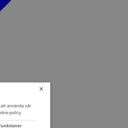
×
att använda vår
okie-policy
Funktioner