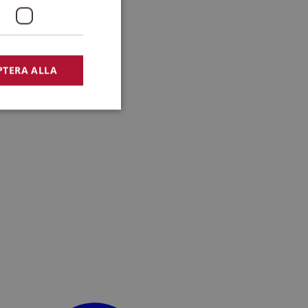
PTERA ALLA
bbplatsen kan inte
lansering,
missbruk.
nsten för att komma
r nödvändigt att
t.
lingsplattform för
plats mot en viss