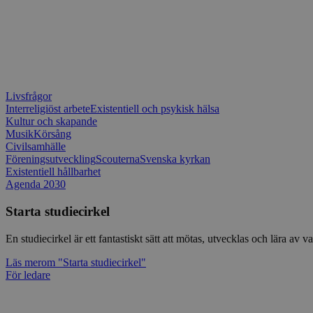
Livsfrågor
Interreligiöst arbete
Existentiell och psykisk hälsa
Kultur och skapande
Musik
Körsång
Civilsamhälle
Föreningsutveckling
Scouterna
Svenska kyrkan
Existentiell hållbarhet
Agenda 2030
Starta studiecirkel
En studiecirkel är ett fantastiskt sätt att mötas, utvecklas och lära a
Läs mer
om "Starta studiecirkel"
För ledare