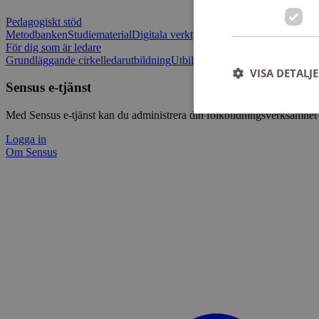
Pedagogiskt stöd
Metodbanken
Studiematerial
Digitala verktygslådan
Vilja mötas - Sensu
För dig som är ledare
Grundläggande cirkelledarutbildning
Utbildningar
Om Sensus e-tjänst
L
VISA DETALJ
Sensus e-tjänst
Med Sensus e-tjänst kan du administrera din folkbildningsverksamhet p
Logga in
Om Sensus
Strikt nödvändiga ka
användas ordentligt 
Namn
ep201
CookieScriptConse
csrftoken