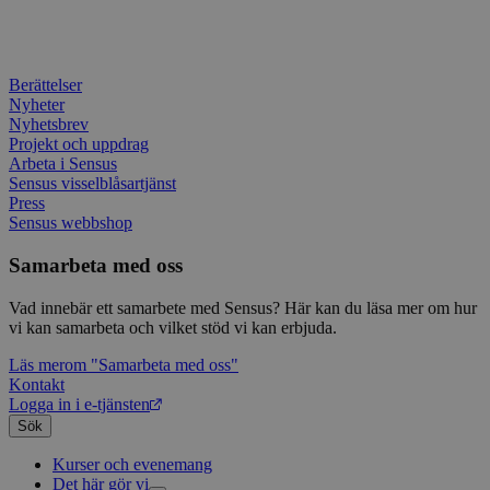
betee
webbp
är en 
prefix
kort s
Berättelser
bokstä
Nyheter
refer
instäl
Nyhetsbrev
Projekt och uppdrag
Arbeta i Sensus
Sensus visselblåsartjänst
Press
Sensus webbshop
Samarbeta med oss
Vad innebär ett samarbete med Sensus? Här kan du läsa mer om hur
vi kan samarbeta och vilket stöd vi kan erbjuda.
Läs mer
om "Samarbeta med oss"
Kontakt
Logga in i e-tjänsten
Sök
Kurser och evenemang
Det här gör vi