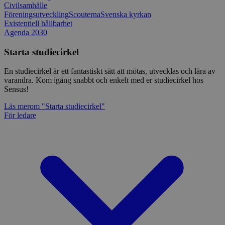
Civilsamhälle
Föreningsutveckling
Scouterna
Svenska kyrkan
Existentiell hållbarhet
Agenda 2030
Starta studiecirkel
En studiecirkel är ett fantastiskt sätt att mötas, utvecklas och lära av
varandra. Kom igång snabbt och enkelt med er studiecirkel hos
Sensus!
Läs mer
om "Starta studiecirkel"
För ledare