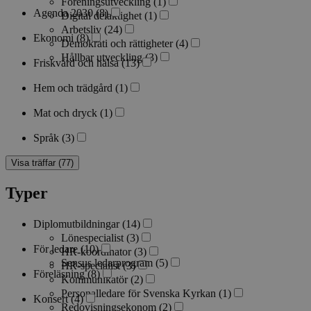
Föreningsutveckling
(1)
Agenda 2030
(8)
Digital delaktighet
(1)
Arbetsliv
(24)
Ekonomi
(8)
Demokrati och rättigheter
(4)
Hållbar utveckling
(3)
Friskvård och hälsa
(13)
Hem och trädgård
(1)
Mat och dryck
(1)
Språk
(3)
Visa träffar (77)
Typer
Diplomutbildningar
(14)
Lönespecialist
(3)
För ledare
(10)
HR-koordinator
(3)
Sensus ledarprogram
(5)
HR-specialist
(3)
Föreläsning
(8)
Kommunikatör
(2)
Personalledare för Svenska Kyrkan
(1)
Konsert
(4)
Redovisningsekonom
(2)