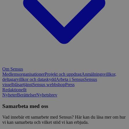
Om Sensus
Medlemsorganisationer
Projekt och uppdrag
Anmälningsvillkor,
deltagarvillkor och dataskydd
Arbeta i Sensus
Sensus
visselblåsartjänst
Sensus webbshop
Press
Redaktionellt
Nyheter
Berättelser
Nyhetsbrev
Samarbeta med oss
Vad innebär ett samarbete med Sensus? Här kan du läsa mer om hur
vi kan samarbeta och vilket stöd vi kan erbjuda.