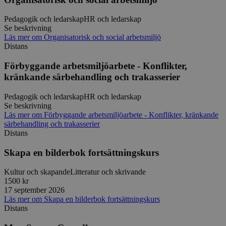
4 dagar
webbutvec
Privacy Policy
för Pytho
utformad 
Pedagogik och ledarskap
HR och ledarskap
en webbpl
Se beskrivning
typ av pr
Läs mer
om
Organisatorisk och social arbetsmiljö
på webbfo
Distans
_splunk_rum_sid
sensus.wufoo.com
15
Denna coo
minuter
Wufoo fö
Förbyggande arbetsmiljöarbete - Konflikter,
belastnin
webbplats
kränkande särbehandling och trakasserier
förhindra
webbplats
Pedagogik och ledarskap
HR och ledarskap
Se beskrivning
Storage declaration
Läs mer
om
Förbyggande arbetsmiljöarbete - Konflikter, kränkande
Storage
särbehandling och trakasserier
Namn
Beskrivning
type
Distans
lastExternalReferrerTime
Local
Skapa en bilderbok fortsättningskurs
storage
lastExternalReferrer
Local
Kultur och skapande
Litteratur och skrivande
storage
1500 kr
17 september 2026
Läs mer
om
Skapa en bilderbok fortsättningskurs
Distans
Leverantör
Namn
Utgång
Beskrivning