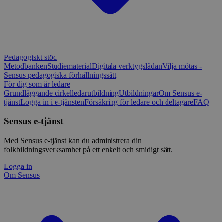
Pedagogiskt stöd
Metodbanken
Studiematerial
Digitala verktygslådan
Vilja mötas -
Sensus pedagogiska förhållningssätt
För dig som är ledare
Grundläggande cirkelledarutbildning
Utbildningar
Om Sensus e-
tjänst
Logga in i e-tjänsten
Försäkring för ledare och deltagare
FAQ
Sensus e-tjänst
Med Sensus e-tjänst kan du administrera din
folkbildningsverksamhet på ett enkelt och smidigt sätt.
Logga in
Om Sensus