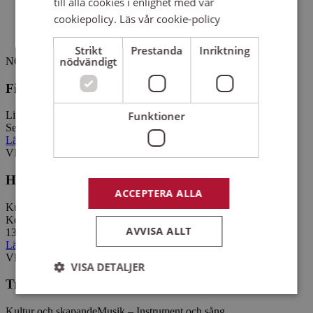
till alla cookies i enlighet med vår
Mat och dryck
(1)
cookiepolicy.
Läs vår cookie-policy
Språk
(3)
Strikt
Prestanda
Inriktning
nödvändigt
NOSSEBRO
Filmkollo 2026
Funktioner
Livsfrågor
Samtal om livet
Se beskrivning
Läs mer
om
Filmkollo 2026
VIMMERBY
Hela jorden grönskar
ACCEPTERA ALLA
Kultur och skapande
Musik – Instrument och sång
Kostnadsfritt
AVVISA ALLT
13 augusti 2026
Läs mer
om
Hela jorden grönskar
VIMMERBY
VISA DETALJER
Tre sommarbuketter
Kultur och skapande
Musik – Instrument och sång