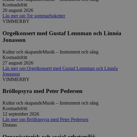
Strikt nödvändigt
Prestanda
Inriktning
Kostnadsfritt
20 augusti 2026
Funktioner
Läs mer
om
Tre sommarbuketter
VIMMERBY
Strikt nödvändiga kakor tillåter
kärnwebbplatsfunktioner som användarinloggning
Orgelkonsert med Gustaf Lennman och Linnéa
och kontohantering. Webbplatsen kan inte
användas ordentligt utan strikt nödvändiga cookies.
Jonasson
Leverantör
/
Namn
Utgång
Beskrivni
Kultur och skapande
Musik – Instrument och sång
Domän
Kostnadsfritt
ep201
30
Denna coo
Wufoo
27 augusti 2026
minuter
Wufoo fö
.wufoo.com
Läs mer
om
Orgelkonsert med Gustaf Lennman och Linnéa
belastnin
Jonasson
webbplats
förhindra
VIMMERBY
webbplats
Bröllopsyra med Peter Pedersen
CookieScriptConsent
1 månad
Denna coo
CookieScript
Cookie-Sc
www.sensus.se
tjänsten 
Kultur och skapande
Musik – Instrument och sång
ihåg prefe
Kostnadsfritt
besökaren
nödvändig
12 september 2026
Script.co
Läs mer
om
Bröllopsyra med Peter Pedersen
fungerar k
Distans
csrftoken
www.sensus.se
12
Denna coo
månader
till Djang
Google
Organisatorisk och social arbetsmiljö