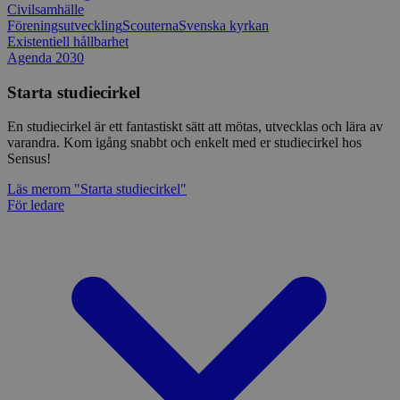
Civilsamhälle
Föreningsutveckling
Scouterna
Svenska kyrkan
Existentiell hållbarhet
Agenda 2030
Starta studiecirkel
En studiecirkel är ett fantastiskt sätt att mötas, utvecklas och lära av
varandra. Kom igång snabbt och enkelt med er studiecirkel hos
Sensus!
Läs mer
om "Starta studiecirkel"
För ledare