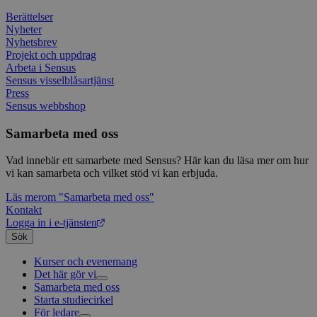
Googl
analys
Berättelser
använd
Nyheter
unika
Nyhetsbrev
tillde
Projekt och uppdrag
gener
klient
Arbeta i Sensus
i varj
Sensus visselblåsartjänst
webbp
Press
att be
sessi
Sensus webbshop
för
webbp
Samarbeta med oss
_pk_ses.1.c859
www.sensus.se
30
Det h
minuter
associ
Vad innebär ett samarbete med Sensus? Här kan du läsa mer om hur
platt
vi kan samarbeta och vilket stöd vi kan erbjuda.
källk
för at
att sp
Läs mer
om "Samarbeta med oss"
betee
Kontakt
webbp
Logga in i e-tjänsten
är en 
prefix
Sök
kort s
bokstä
Kurser och evenemang
refer
instäl
Det här gör vi
Samarbeta med oss
Livsfrågor
mtm_consent
1 år 1
Cooki
InnoCraft Ltd
Starta studiecirkel
Kultur och skapande
Interreligiöst arbete
månad
utgång
www.sensus.se
För ledare
Civilsamhälle
Existentiell och psykisk hälsa
Musik
komma