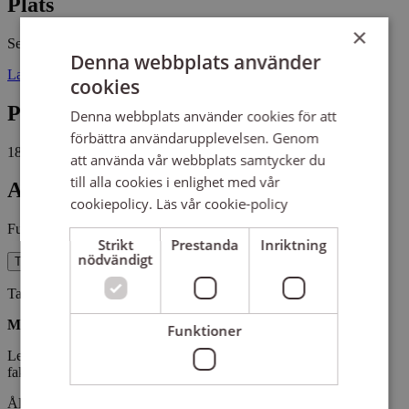
Plats
×
Sensus Eskilstuna
Hantverkssal
Denna webbplats använder
Lagerkvistsgatan 2 63346 ESKILSTUNA
cookies
Pris
Denna webbplats använder cookies för att
förbättra användarupplevelsen. Genom
1800 kr
att använda vår webbplats samtycker du
till alla cookies i enlighet med vår
Antal platser kvar
cookiepolicy.
Läs vår cookie-policy
Fullbokat
Strikt
Prestanda
Inriktning
nödvändigt
Till reservanmälan
Ta med eget förkläde.
Materialkostnad
Funktioner
Leran kostar 85:-/kg, vilket faktureras efter kursens slut. Lägsta
faktureringsavgift är 100:-
Åldersgräns 13 år