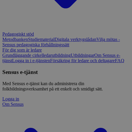
Pedagogiskt stöd
Metodbanken
Studiematerial
Digitala verktygslådan
Vilja mötas -
Sensus pedagogiska förhållningssätt
För dig som är ledare
Grundläggande cirkelledarutbildning
Utbildningar
Om Sensus e-
tjänst
Logga in i e-tjänsten
Försäkring för ledare och deltagare
FAQ
Sensus e-tjänst
Med Sensus e-tjänst kan du administrera din
folkbildningsverksamhet på ett enkelt och smidigt sätt.
Logga in
Om Sensus