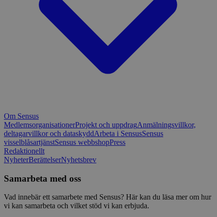
Om Sensus
Medlemsorganisationer
Projekt och uppdrag
Anmälningsvillkor,
deltagarvillkor och dataskydd
Arbeta i Sensus
Sensus
visselblåsartjänst
Sensus webbshop
Press
Redaktionellt
Nyheter
Berättelser
Nyhetsbrev
Samarbeta med oss
Vad innebär ett samarbete med Sensus? Här kan du läsa mer om hur
vi kan samarbeta och vilket stöd vi kan erbjuda.