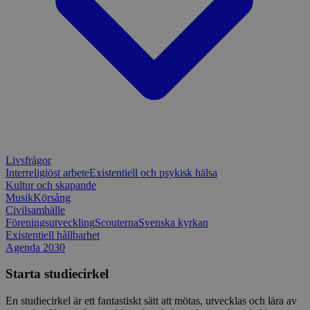
csrftoken
www.sensus.se
12
Denna coo
månader
till Djang
Google
4 dagar
webbutvec
Privacy Policy
för Pytho
utformad 
en webbpl
typ av pr
på webbfo
_splunk_rum_sid
sensus.wufoo.com
15
Denna coo
minuter
Wufoo fö
belastnin
webbplats
förhindra
webbplats
Storage declaration
Livsfrågor
Interreligiöst arbete
Existentiell och psykisk hälsa
Storage
Kultur och skapande
Namn
Beskrivning
type
Musik
Körsång
Civilsamhälle
lastExternalReferrerTime
Local
Föreningsutveckling
Scouterna
Svenska kyrkan
storage
Existentiell hållbarhet
lastExternalReferrer
Local
Agenda 2030
storage
Starta studiecirkel
En studiecirkel är ett fantastiskt sätt att mötas, utvecklas och lära av