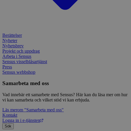
IDE
1 år
Denn
Google LLC
attribution_user_id
1 år
Denna 
av D
Typeform
.doubleclick.net
Typef
utfö
.typeform.com
använd
hur 
använ
anv
webbp
web
enkät
even
slut
Berättelser
ha s
AWSALBTGCORS
7 dagar
Denna 
Amazon Web
Nyheter
bes
Typef
Services, Inc.
webb
använd
form.typeform.com
Nyhetsbrev
använ
Projekt och uppdrag
webbp
Arbeta i Sensus
enkät
Sensus visselblåsartjänst
_ga
1 år 1
Detta
Google LLC
Press
månad
assoc
.sensus.se
Sensus webbshop
Univer
en vik
Googl
Samarbeta med oss
analys
använd
unika
Vad innebär ett samarbete med Sensus? Här kan du läsa mer om hur
tillde
vi kan samarbeta och vilket stöd vi kan erbjuda.
gener
klient
Läs mer
om "Samarbeta med oss"
i varj
webbp
Kontakt
att be
Logga in i e-tjänsten
sessi
Sök
för