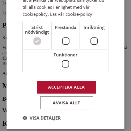
Locknevi kyrka
till alla cookies i enlighet med vår
Locknevi 150 59894 VIMMERBY
cookiepolicy.
Läs vår cookie-policy
Pris
Strikt
Prestanda
Inriktning
nödvändigt
Kostnadsfritt
Voces Gaudia bjuder, under ledning av Ann-Marie Albrechtsson, på
en varm och minnesrik hyllning till Ted och Kenneth Gärdestads
Funktioner
älskade sånger, tillsammans med Anders Nilsson på dragspel och
Bert Olausson på bas.
Arrangemangsid:
1661009
Medverkande
ACCEPTERA ALLA
Bert Olausson
AVVISA ALLT
Voces Gaudia
VISA DETALJER
Kontaktperson