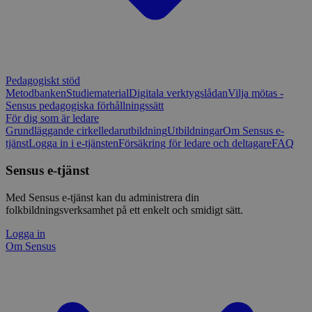
Pedagogiskt stöd
Metodbanken
Studiematerial
Digitala verktygslådan
Vilja mötas -
Sensus pedagogiska förhållningssätt
För dig som är ledare
Grundläggande cirkelledarutbildning
Utbildningar
Om Sensus e-
tjänst
Logga in i e-tjänsten
Försäkring för ledare och deltagare
FAQ
Sensus e-tjänst
Med Sensus e-tjänst kan du administrera din
folkbildningsverksamhet på ett enkelt och smidigt sätt.
Logga in
Om Sensus