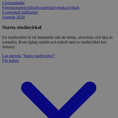
Civilsamhälle
Föreningsutveckling
Scouterna
Svenska kyrkan
Existentiell hållbarhet
Agenda 2030
Starta studiecirkel
En studiecirkel är ett fantastiskt sätt att mötas, utvecklas och lära av
varandra. Kom igång snabbt och enkelt med er studiecirkel hos
Sensus!
Läs mer
om "Starta studiecirkel"
För ledare