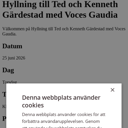
Hyllning till Ted och Kenneth
Gärdestad med Voces Gaudia
Välkommen på Hyllning till Ted och Kenneth Gärdestad med Voces
Gaudia.
Datum
25 juni 2026
Dag
Torsdag
×
Tid
Denna webbplats använder
cookies
Kl 18:00 - 19:00
Denna webbplats använder cookies för att
Plats
förbättra användarupplevelsen. Genom
att använda vår webbplats samtycker du