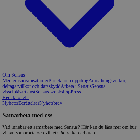
Om Sensus
Medlemsorganisationer
Projekt och uppdrag
Anmälningsvillkor,
deltagarvillkor och dataskydd
Arbeta i Sensus
Sensus
visselblåsartjänst
Sensus webbshop
Press
Redaktionellt
Nyheter
Berättelser
Nyhetsbrev
Samarbeta med oss
Vad innebär ett samarbete med Sensus? Här kan du läsa mer om hur
vi kan samarbeta och vilket stöd vi kan erbjuda.