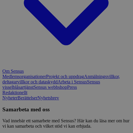
Om Sensus
Medlemsorganisationer
Projekt och uppdrag
Anmälningsvillkor,
deltagarvillkor och dataskydd
Arbeta i Sensus
Sensus
visselblåsartjänst
Sensus webbshop
Press
Redaktionellt
Nyheter
Berättelser
Nyhetsbrev
Samarbeta med oss
Vad innebär ett samarbete med Sensus? Här kan du läsa mer om hur
vi kan samarbeta och vilket stöd vi kan erbjuda.