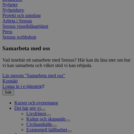
_pk_ses
30
Kortl
InnoCraft Ltd
regi
Nyheter
minuter
används
www.sensus.se
om 
Nyhetsbrev
data f
samt
Projekt och uppdrag
sekr
Arbeta i Sensus
_ga_1RP1H45CK4
.sensus.se
1 år 1
Denna
instä
månad
Google
säke
Sensus visselblåsartjänst
bevara
pref
Press
fram
Sensus webbshop
tf_respondent_cc
6
Denna 
Typeform
YSC
månader
Session
Typef
Denn
.typeform.com
Google LLC
3 dagar
använd
av Y
.youtube.com
Samarbeta med oss
använ
spår
webbp
inbä
enkät
Vad innebär ett samarbete med Sensus? Här kan du läsa mer om hur
IDE
1 år
Denn
Google LLC
vi kan samarbeta och vilket stöd vi kan erbjuda.
attribution_user_id
1 år
Denna 
av D
Typeform
.doubleclick.net
Typef
utfö
.typeform.com
Läs mer
om "Samarbeta med oss"
använd
hur 
använ
anv
Kontakt
webbp
web
Logga in i e-tjänsten
enkät
even
Sök
slut
ha s
AWSALBTGCORS
7 dagar
Denna 
Amazon Web
bes
Typef
Services, Inc.
Kurser och evenemang
webb
använd
form.typeform.com
Det här gör vi
använ
Livsfrågor
webbp
enkät
Kultur och skapande
Interreligiöst arbete
Civilsamhälle
Existentiell och psykisk hälsa
Musik
_ga
1 år 1
Detta
Google LLC
Existentiell hållbarhet
Körsång
Föreningsutveckling
månad
assoc
.sensus.se