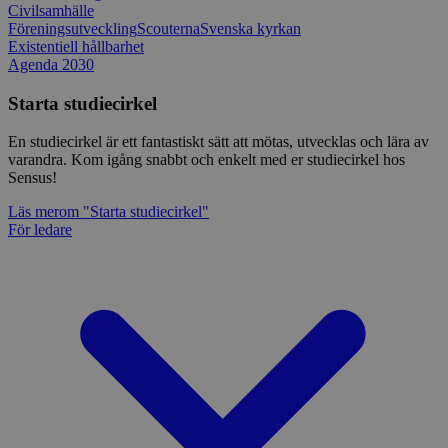
Civilsamhälle
Föreningsutveckling
Scouterna
Svenska kyrkan
Existentiell hållbarhet
Agenda 2030
Starta studiecirkel
En studiecirkel är ett fantastiskt sätt att mötas, utvecklas och lära av
varandra. Kom igång snabbt och enkelt med er studiecirkel hos
Sensus!
Läs mer
om "Starta studiecirkel"
För ledare