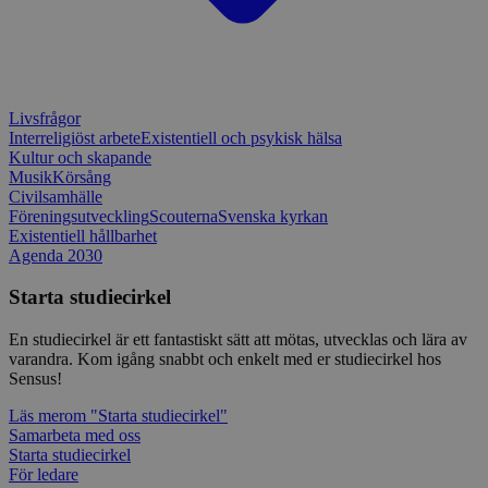
belastnin
webbplats
förhindra
webbplats
CookieScriptConsent
1 månad
Denna coo
CookieScript
Cookie-Sc
www.sensus.se
tjänsten 
Livsfrågor
ihåg prefe
Interreligiöst arbete
Existentiell och psykisk hälsa
besökaren
nödvändig
Kultur och skapande
Script.co
Musik
Körsång
fungerar k
Civilsamhälle
Föreningsutveckling
Scouterna
Svenska kyrkan
csrftoken
www.sensus.se
12
Denna coo
månader
till Djang
Google
Existentiell hållbarhet
4 dagar
webbutvec
Privacy Policy
Agenda 2030
för Pytho
utformad 
en webbpl
Starta studiecirkel
typ av pr
på webbfo
En studiecirkel är ett fantastiskt sätt att mötas, utvecklas och lära av
_splunk_rum_sid
sensus.wufoo.com
15
Denna coo
varandra. Kom igång snabbt och enkelt med er studiecirkel hos
minuter
Wufoo fö
Sensus!
belastnin
webbplats
Läs mer
om "Starta studiecirkel"
förhindra
webbplats
Samarbeta med oss
Starta studiecirkel
Storage declaration
För ledare