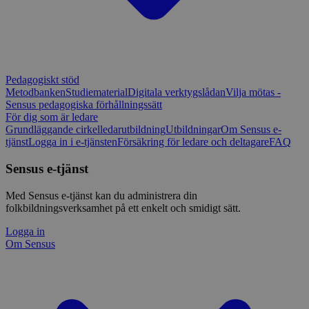
Pedagogiskt stöd
Metodbanken
Studiematerial
Digitala verktygslådan
Vilja mötas -
Sensus pedagogiska förhållningssätt
För dig som är ledare
Grundläggande cirkelledarutbildning
Utbildningar
Om Sensus e-
tjänst
Logga in i e-tjänsten
Försäkring för ledare och deltagare
FAQ
Sensus e-tjänst
Med Sensus e-tjänst kan du administrera din
folkbildningsverksamhet på ett enkelt och smidigt sätt.
Logga in
Om Sensus