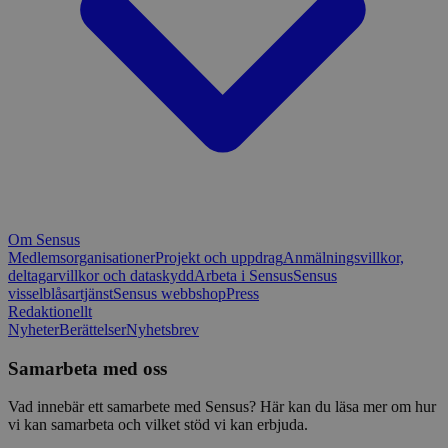
Om Sensus
Medlemsorganisationer
Projekt och uppdrag
Anmälningsvillkor,
deltagarvillkor och dataskydd
Arbeta i Sensus
Sensus
visselblåsartjänst
Sensus webbshop
Press
Redaktionellt
Nyheter
Berättelser
Nyhetsbrev
Samarbeta med oss
Vad innebär ett samarbete med Sensus? Här kan du läsa mer om hur
vi kan samarbeta och vilket stöd vi kan erbjuda.