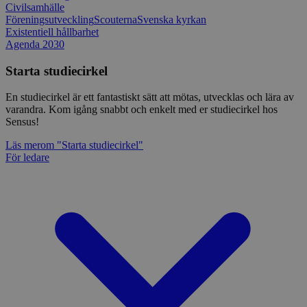
Civilsamhälle
Föreningsutveckling
Scouterna
Svenska kyrkan
Existentiell hållbarhet
Agenda 2030
Starta studiecirkel
En studiecirkel är ett fantastiskt sätt att mötas, utvecklas och lära av
varandra. Kom igång snabbt och enkelt med er studiecirkel hos
Sensus!
Läs mer
om "Starta studiecirkel"
För ledare