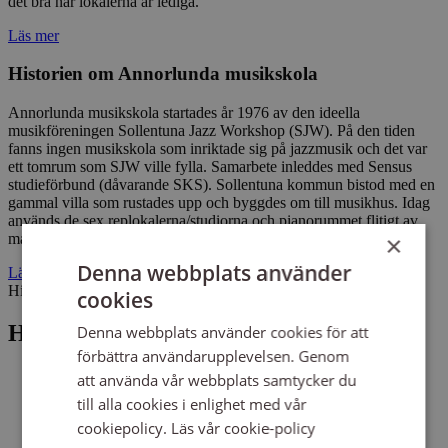
det bra när lokalerna är lediga.
Läs mer
Historien om Annorlunda musikskola
Annorlunda musikskola startades år 1976 av den ideella
musikföreningen Sollentuna Jazz Workshop (SJW). På den tiden
fanns ingen musikskola som inriktade sig på jazzmusik och det var
ett tomrum som SJW ville fylla. Samarbete inleddes med Sensus
studieförbund (dåvarande SKS). Sollentuna kommun bistod med en
gammal villa som rustades upp och byggdes om till musikhus. Idag
används de sex replokalerna/studiorna och pianorummet flitigt av
×
många olika musikutövare i Sollentuna kommun.
Denna webbplats använder
Läs mer
Hitta
cookies
Här finns Annorlunda musikskola
Denna webbplats använder cookies för att
förbättra användarupplevelsen. Genom
att använda vår webbplats samtycker du
till alla cookies i enlighet med vår
cookiepolicy.
Läs vår cookie-policy