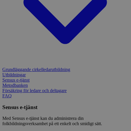
använ
anv
webbp
web
enkät
even
slut
ha s
AWSALBTGCORS
7 dagar
Denna 
Amazon Web
bes
Typef
Services, Inc.
webb
använd
form.typeform.com
använ
webbp
enkät
_ga
1 år 1
Detta
Google LLC
månad
assoc
.sensus.se
Univer
en vik
Googl
analys
Grundläggande cirkelledarutbildning
använd
Utbildningar
unika
tillde
Sensus e-tjänst
gener
Metodbanken
klient
Försäkring för ledare och deltagare
i varj
webbp
FAQ
att be
sessi
Sensus e-tjänst
för
webbp
Med Sensus e-tjänst kan du administrera din
_pk_ses.1.c859
www.sensus.se
30
Det h
folkbildningsverksamhet på ett enkelt och smidigt sätt.
minuter
associ
platt