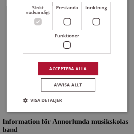
Strikt
Prestanda
Inriktning
nödvändigt
Funktioner
ACCEPTERA ALLA
AVVISA ALLT
VISA DETALJER
Information för Annorlunda musikskolas
Strikt nödvändigt
Prestanda
Inriktning
band
Funktioner