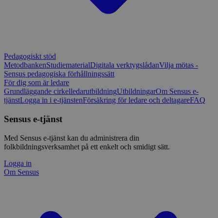
Pedagogiskt stöd
Metodbanken
Studiematerial
Digitala verktygslådan
Vilja mötas -
Sensus pedagogiska förhållningssätt
För dig som är ledare
Grundläggande cirkelledarutbildning
Utbildningar
Om Sensus e-
tjänst
Logga in i e-tjänsten
Försäkring för ledare och deltagare
FAQ
Sensus e-tjänst
Med Sensus e-tjänst kan du administrera din
folkbildningsverksamhet på ett enkelt och smidigt sätt.
Logga in
Om Sensus