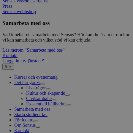
Sensus visselblåsartjänst
prefix
Press
kort s
bokstä
Sensus webbshop
refer
instäl
Samarbeta med oss
Vad innebär ett samarbete med Sensus? Här kan du läsa mer om hur
vi kan samarbeta och vilket stöd vi kan erbjuda.
Läs mer
om "Samarbeta med oss"
Kontakt
Logga in i e-tjänsten
Sök
Kurser och evenemang
Det här gör vi
Livsfrågor
Kultur och skapande
Interreligiöst arbete
Civilsamhälle
Existentiell och psykisk hälsa
Musik
Existentiell hållbarhet
Körsång
Föreningsutveckling
Samarbeta med oss
Scouterna
Agenda 2030
Starta studiecirkel
Svenska kyrkan
För ledare
Om Sensus
Grundläggande cirkelledarutbildning
Kontakt
Utbildningar
Berättelser