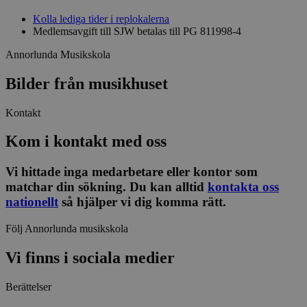
Kolla lediga tider i replokalerna
Strikt nödvändiga kakor tillåter
Medlemsavgift till SJW betalas till PG 811998-4
kärnwebbplatsfunktioner som användarinloggning
och kontohantering. Webbplatsen kan inte
Annorlunda Musikskola
användas ordentligt utan strikt nödvändiga cookies.
Leverantör
/
Bilder från musikhuset
Namn
Utgång
Beskrivni
Domän
ep201
30
Denna coo
Wufoo
Kontakt
minuter
Wufoo fö
.wufoo.com
belastnin
webbplats
Kom i kontakt med oss
förhindra
webbplats
Vi hittade inga medarbetare eller kontor som
CookieScriptConsent
1 månad
Denna coo
CookieScript
Cookie-Sc
www.sensus.se
matchar din sökning. Du kan alltid
kontakta oss
tjänsten 
nationellt
så hjälper vi dig komma rätt.
ihåg prefe
besökaren
nödvändig
Följ Annorlunda musikskola
Script.co
fungerar k
Vi finns i sociala medier
csrftoken
www.sensus.se
12
Denna coo
månader
till Djang
Google
4 dagar
webbutvec
Privacy Policy
Berättelser
för Pytho
utformad 