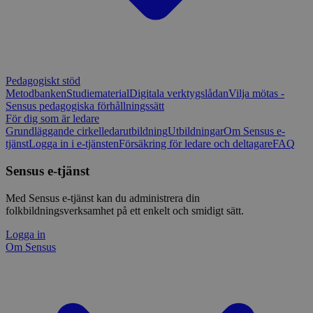
Pedagogiskt stöd
Metodbanken
Studiematerial
Digitala verktygslådan
Vilja mötas -
Sensus pedagogiska förhållningssätt
För dig som är ledare
Grundläggande cirkelledarutbildning
Utbildningar
Om Sensus e-
tjänst
Logga in i e-tjänsten
Försäkring för ledare och deltagare
FAQ
Sensus e-tjänst
Med Sensus e-tjänst kan du administrera din
folkbildningsverksamhet på ett enkelt och smidigt sätt.
Logga in
Om Sensus