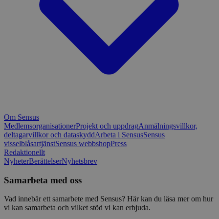
Om Sensus
Medlemsorganisationer
Projekt och uppdrag
Anmälningsvillkor,
deltagarvillkor och dataskydd
Arbeta i Sensus
Sensus
visselblåsartjänst
Sensus webbshop
Press
Redaktionellt
Nyheter
Berättelser
Nyhetsbrev
Samarbeta med oss
Vad innebär ett samarbete med Sensus? Här kan du läsa mer om hur
vi kan samarbeta och vilket stöd vi kan erbjuda.