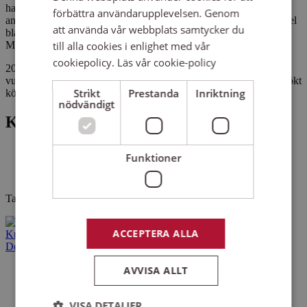
har 35 års erfarenhet som ledare för körer i alla åldrar och olika
förbättra användarupplevelsen. Genom
ambitionsnivåer. Vid sidan av arbetet som kyrkomusiker har Mikael
att använda vår webbplats samtycker du
bland annat också varit lärare på Framnäs folkhögskola och Piteå
Musikhögskola.
till alla cookies i enlighet med vår
cookiepolicy.
Läs vår cookie-policy
2004 startade han en körskola för att underlätta för nya sångare i
vuxen ålder att börja sjunga i kör. Hittills har ca 400 deltagare besökt
Strikt
Prestanda
Inriktning
körskolan och de flesta funnit en passande kör.
nödvändigt
Kontakta
Telefon: 0910787925
Funktioner
Mobil: 0702565455
E-post: mikael.jacobsson@svenskakyrkan.se
Tar uppdrag i norra Sverige.
ACCEPTERA ALLA
Kurser och evenemang
Det här gör vi
AVVISA ALLT
VISA DETALJER