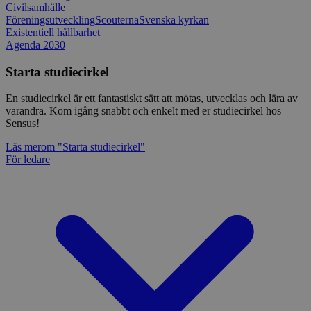
Civilsamhälle
Föreningsutveckling
Scouterna
Svenska kyrkan
Existentiell hållbarhet
Agenda 2030
Starta studiecirkel
En studiecirkel är ett fantastiskt sätt att mötas, utvecklas och lära av
varandra. Kom igång snabbt och enkelt med er studiecirkel hos
Sensus!
Läs mer
om "Starta studiecirkel"
För ledare