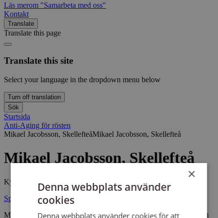
Läs mer
om "Samarbeta med oss"
Kontakt
Translate
Translate this page
Translate this site
Select your language in the dropdown menu below
Turn off translation
Sök
Startsida
Anti-Aging för rösten
Mikael Jacobsson, Skellefteå
Mikael Jacobsson, Skellefteå
Mikael Jacobsson, Skellefteå
×
Kyrkomusiker, pianopedagog och körledare
Denna webbplats använder
cookies
Spara sidan som PDF
Mikael Jacobsson är utbildad pianopedagog och kyrkomusiker och
Denna webbplats använder cookies för att