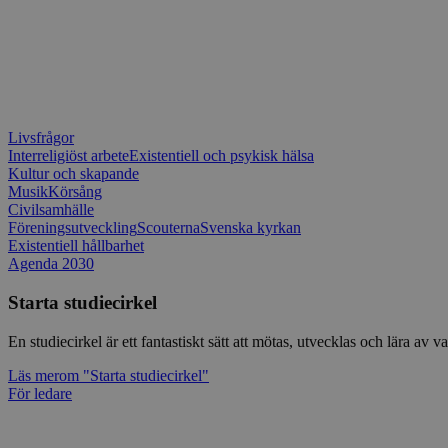
Livsfrågor
Interreligiöst arbete
Existentiell och psykisk hälsa
Kultur och skapande
Musik
Körsång
Civilsamhälle
Föreningsutveckling
Scouterna
Svenska kyrkan
Existentiell hållbarhet
Agenda 2030
Starta studiecirkel
En studiecirkel är ett fantastiskt sätt att mötas, utvecklas och lära a
Läs mer
om "Starta studiecirkel"
För ledare