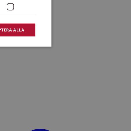
PTERA ALLA
bbplatsen kan inte
lansering,
missbruk.
nsten för att komma
r nödvändigt att
t.
lingsplattform för
plats mot en viss