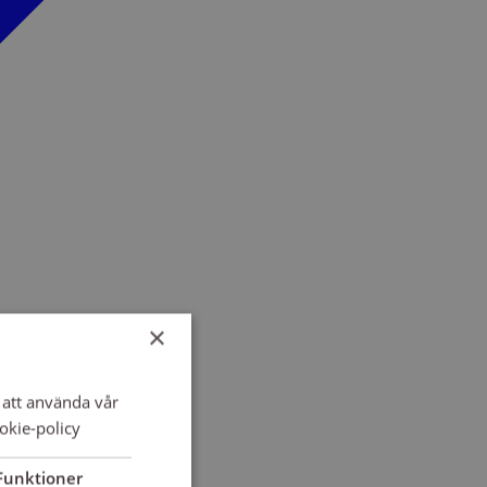
×
att använda vår
okie-policy
Funktioner