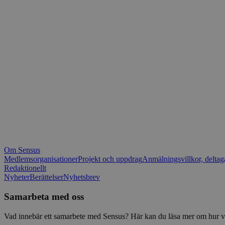
_fbp
.spot
mtm_consent_rem
__Secure-ROLLOU
matomo_ignore
VISITOR_PRIVACY_
matomo_sessid
YSC
_pk_ses
IDE
_ga_1RP1H45CK4
Om Sensus
tf_respondent_cc
Medlemsorganisationer
Projekt och uppdrag
Anmälningsvillkor, deltag
Redaktionellt
Nyheter
Berättelser
Nyhetsbrev
attribution_user_id
Samarbeta med oss
AWSALBTGCORS
Vad innebär ett samarbete med Sensus? Här kan du läsa mer om hur vi