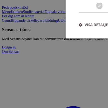
Pedagogiskt stöd
Metodbanken
Studiematerial
Digitala verktygslådan
Vilja mötas - Sensu
För dig som är ledare
Grundläggande cirkelledarutbildning
Utbildningar
Om Sensus e-tjänst
L
VISA DETALJ
Sensus e-tjänst
Med Sensus e-tjänst kan du administrera din folkbildningsverksamhet p
Logga in
Om Sensus
Strikt nödvändiga ka
användas ordentligt 
Namn
ep201
CookieScriptConse
csrftoken