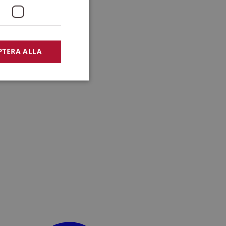
PTERA ALLA
bbplatsen kan inte
lansering,
missbruk.
nsten för att komma
r nödvändigt att
t.
lingsplattform för
plats mot en viss