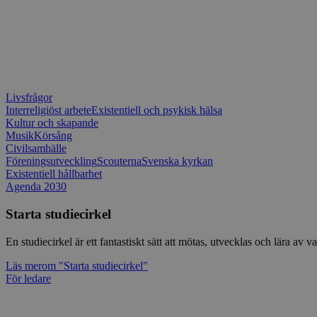
Livsfrågor
Interreligiöst arbete
Existentiell och psykisk hälsa
Kultur och skapande
Musik
Körsång
Civilsamhälle
Föreningsutveckling
Scouterna
Svenska kyrkan
Existentiell hållbarhet
Agenda 2030
Starta studiecirkel
En studiecirkel är ett fantastiskt sätt att mötas, utvecklas och lära a
Läs mer
om "Starta studiecirkel"
För ledare