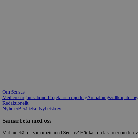
_fbp
.spot
mtm_consent_rem
__Secure-ROLLOU
matomo_ignore
VISITOR_PRIVACY_
matomo_sessid
YSC
_pk_ses
IDE
_ga_1RP1H45CK4
Om Sensus
tf_respondent_cc
Medlemsorganisationer
Projekt och uppdrag
Anmälningsvillkor, deltag
Redaktionellt
Nyheter
Berättelser
Nyhetsbrev
attribution_user_id
Samarbeta med oss
AWSALBTGCORS
Vad innebär ett samarbete med Sensus? Här kan du läsa mer om hur vi