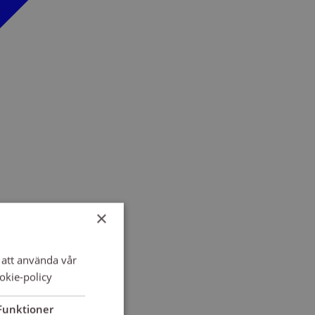
×
att använda vår
okie-policy
Funktioner