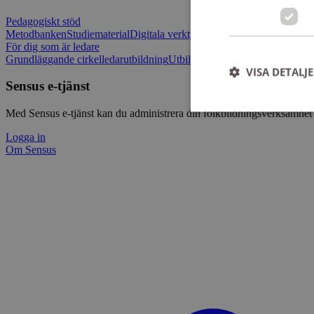
Pedagogiskt stöd
Metodbanken
Studiematerial
Digitala verktygslådan
Vilja mötas - Sensu
För dig som är ledare
Grundläggande cirkelledarutbildning
Utbildningar
Om Sensus e-tjänst
L
VISA DETALJ
Sensus e-tjänst
Med Sensus e-tjänst kan du administrera din folkbildningsverksamhet p
Logga in
Om Sensus
Strikt nödvändiga ka
användas ordentligt 
Namn
ep201
CookieScriptConse
csrftoken