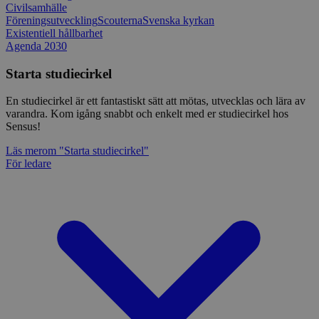
Civilsamhälle
Föreningsutveckling
Scouterna
Svenska kyrkan
Existentiell hållbarhet
Agenda 2030
Starta studiecirkel
En studiecirkel är ett fantastiskt sätt att mötas, utvecklas och lära av
varandra. Kom igång snabbt och enkelt med er studiecirkel hos
Sensus!
Läs mer
om "Starta studiecirkel"
För ledare