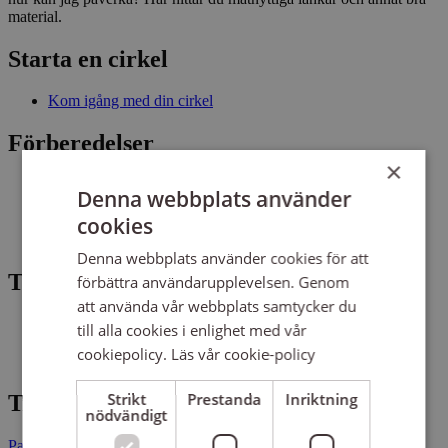
material.
Starta en cirkel
Kom igång med din cirkel
Förberedelser
×
Fonden för mänskliga rättigheters sida om ekonomiska,
Denna webbplats använder
sociala och kulturella rättigheter
cookies
Regeringens sida om ekonomiska, sociala och kulturella
rättigheter
Denna webbplats använder cookies för att
Träff 1
förbättra användarupplevelsen. Genom
att använda vår webbplats samtycker du
Vad är ESK-rättigheter?
till alla cookies i enlighet med vår
Publikation på tema ESK
cookiepolicy.
Läs vår cookie-policy
Samtalskort mänskliga rättigheter
Strikt
Prestanda
Inriktning
Träff 3
nödvändigt
Parallellrapportering om ESK i Sverige