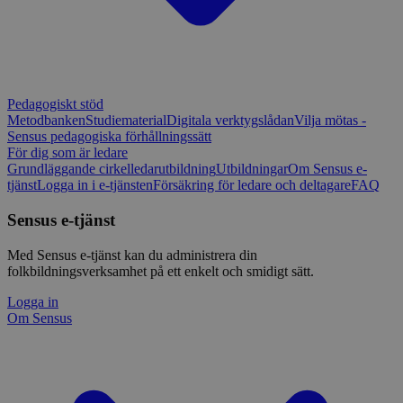
Pedagogiskt stöd
Metodbanken
Studiematerial
Digitala verktygslådan
Vilja mötas -
Sensus pedagogiska förhållningssätt
För dig som är ledare
Grundläggande cirkelledarutbildning
Utbildningar
Om Sensus e-
tjänst
Logga in i e-tjänsten
Försäkring för ledare och deltagare
FAQ
Sensus e-tjänst
Med Sensus e-tjänst kan du administrera din
folkbildningsverksamhet på ett enkelt och smidigt sätt.
Logga in
Om Sensus