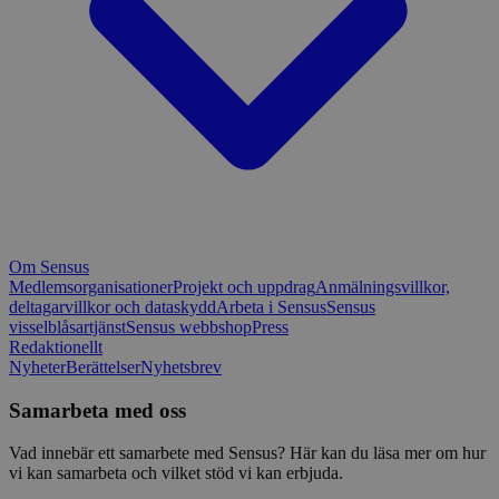
Om Sensus
Medlemsorganisationer
Projekt och uppdrag
Anmälningsvillkor,
deltagarvillkor och dataskydd
Arbeta i Sensus
Sensus
visselblåsartjänst
Sensus webbshop
Press
Redaktionellt
Nyheter
Berättelser
Nyhetsbrev
Samarbeta med oss
Vad innebär ett samarbete med Sensus? Här kan du läsa mer om hur
vi kan samarbeta och vilket stöd vi kan erbjuda.