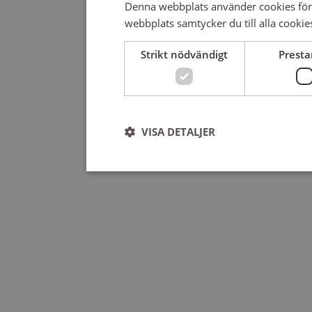
Denna webbplats använder cookies för
webbplats samtycker du till alla cookie
Strikt nödvändigt
Prest
VISA DETALJER
Strikt nödvändigt
Strikt nödvändiga kakor tillåter kärnwebbplatsf
användas ordentligt utan strikt nödvändiga cooki
Leverantör
/
Namn
U
Domän
ep201
Wufoo
m
.wufoo.com