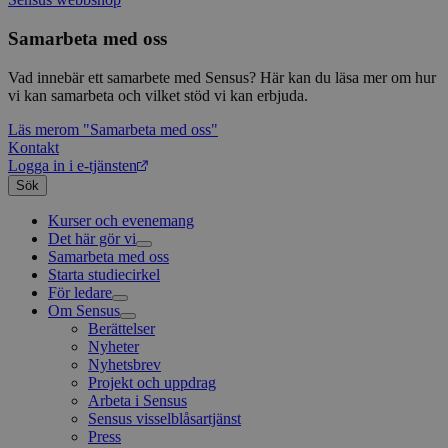
Samarbeta med oss
Vad innebär ett samarbete med Sensus? Här kan du läsa mer om hur
vi kan samarbeta och vilket stöd vi kan erbjuda.
Läs mer
om "Samarbeta med oss"
Kontakt
Logga in i e-tjänsten
Sök
Kurser och evenemang
Det här gör vi
Samarbeta med oss
Livsfrågor
Starta studiecirkel
Kultur och skapande
Interreligiöst arbete
För ledare
Civilsamhälle
Existentiell och psykisk hälsa
Musik
Om Sensus
Existentiell hållbarhet
Grundläggande cirkelledarutbildning
Körsång
Föreningsutveckling
Utbildningar
Berättelser
Scouterna
Agenda 2030
Sensus e-tjänst
Nyheter
Svenska kyrkan
Metodbanken
Nyhetsbrev
Försäkring för ledare och deltagare
Projekt och uppdrag
FAQ
Arbeta i Sensus
Sensus visselblåsartjänst
Press