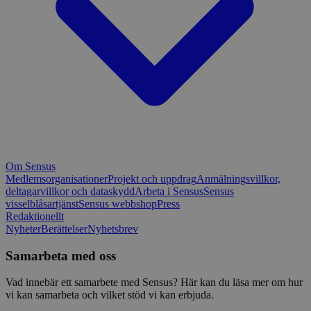
Om Sensus
Medlemsorganisationer
Projekt och uppdrag
Anmälningsvillkor,
deltagarvillkor och dataskydd
Arbeta i Sensus
Sensus
visselblåsartjänst
Sensus webbshop
Press
Redaktionellt
Nyheter
Berättelser
Nyhetsbrev
Samarbeta med oss
Vad innebär ett samarbete med Sensus? Här kan du läsa mer om hur
vi kan samarbeta och vilket stöd vi kan erbjuda.