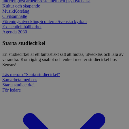
Interreligiöst arbete
Existentiell och psykisk hälsa
Kultur och skapande
Musik
Körsång
Civilsamhälle
Föreningsutveckling
Scouterna
Svenska kyrkan
Existentiell hållbarhet
Agenda 2030
Starta studiecirkel
En studiecirkel är ett fantastiskt sätt att mötas, utvecklas och lära av
varandra. Kom igång snabbt och enkelt med er studiecirkel hos
Sensus!
Läs mer
om "Starta studiecirkel"
Samarbeta med oss
Starta studiecirkel
För ledare