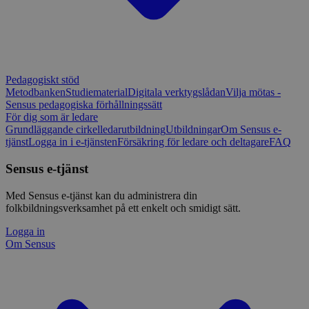
Pedagogiskt stöd
Metodbanken
Studiematerial
Digitala verktygslådan
Vilja mötas -
Sensus pedagogiska förhållningssätt
För dig som är ledare
Grundläggande cirkelledarutbildning
Utbildningar
Om Sensus e-
tjänst
Logga in i e-tjänsten
Försäkring för ledare och deltagare
FAQ
Sensus e-tjänst
Med Sensus e-tjänst kan du administrera din
folkbildningsverksamhet på ett enkelt och smidigt sätt.
Logga in
Om Sensus