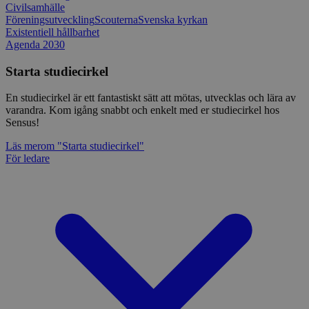
Civilsamhälle
Föreningsutveckling
Scouterna
Svenska kyrkan
Existentiell hållbarhet
Agenda 2030
Starta studiecirkel
En studiecirkel är ett fantastiskt sätt att mötas, utvecklas och lära av
varandra. Kom igång snabbt och enkelt med er studiecirkel hos
Sensus!
Läs mer
om "Starta studiecirkel"
För ledare