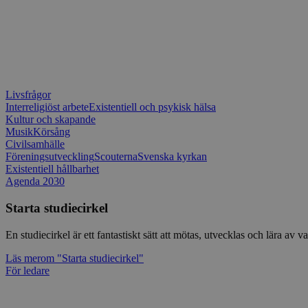
Livsfrågor
Interreligiöst arbete
Existentiell och psykisk hälsa
Kultur och skapande
Musik
Körsång
Civilsamhälle
Föreningsutveckling
Scouterna
Svenska kyrkan
Existentiell hållbarhet
Agenda 2030
Starta studiecirkel
En studiecirkel är ett fantastiskt sätt att mötas, utvecklas och lära a
Läs mer
om "Starta studiecirkel"
För ledare