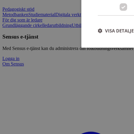
Pedagogiskt stöd
Metodbanken
Studiematerial
Digitala verktygslådan
Vilja mötas - Sensu
För dig som är ledare
Grundläggande cirkelledarutbildning
Utbildningar
Om Sensus e-tjänst
L
VISA DETALJ
Sensus e-tjänst
Med Sensus e-tjänst kan du administrera din folkbildningsverksamhet p
Logga in
Om Sensus
Strikt nödvändiga ka
användas ordentligt 
Namn
ep201
CookieScriptConse
csrftoken