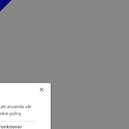
×
att använda vår
okie-policy
Funktioner