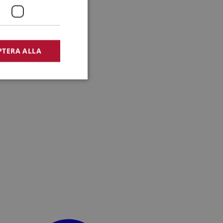
PTERA ALLA
bbplatsen kan inte
lansering,
missbruk.
nsten för att komma
r nödvändigt att
t.
lingsplattform för
plats mot en viss