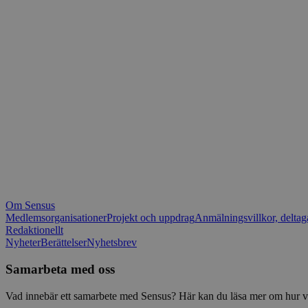
_fbp
.spot
mtm_consent_rem
__Secure-ROLLOU
matomo_ignore
VISITOR_PRIVACY_
matomo_sessid
YSC
_pk_ses
IDE
_ga_1RP1H45CK4
Om Sensus
tf_respondent_cc
Medlemsorganisationer
Projekt och uppdrag
Anmälningsvillkor, deltag
Redaktionellt
Nyheter
Berättelser
Nyhetsbrev
attribution_user_id
Samarbeta med oss
AWSALBTGCORS
Vad innebär ett samarbete med Sensus? Här kan du läsa mer om hur vi