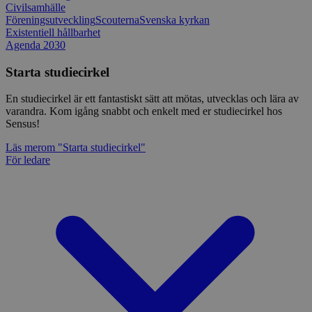
Civilsamhälle
Föreningsutveckling
Scouterna
Svenska kyrkan
Existentiell hållbarhet
Agenda 2030
Starta studiecirkel
En studiecirkel är ett fantastiskt sätt att mötas, utvecklas och lära av
varandra. Kom igång snabbt och enkelt med er studiecirkel hos
Sensus!
Läs mer
om "Starta studiecirkel"
För ledare