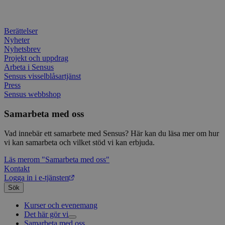
förhi
anv
säker
samt
innehå
sekr
identi
inte
Berättelser
webb
Nyheter
_pk_ses
30
Kortl
InnoCraft Ltd
regi
minuter
används
www.sensus.se
om 
Nyhetsbrev
data f
samt
Projekt och uppdrag
sekr
Arbeta i Sensus
_ga_1RP1H45CK4
.sensus.se
1 år 1
Denna
instä
Sensus visselblåsartjänst
månad
Google
säke
bevara
pref
Press
fram
Sensus webbshop
tf_respondent_cc
6
Denna 
Typeform
YSC
månader
Session
Typef
Denn
.typeform.com
Google LLC
3 dagar
använd
av Y
.youtube.com
Samarbeta med oss
använ
spår
webbp
inbä
enkät
Vad innebär ett samarbete med Sensus? Här kan du läsa mer om hur
IDE
1 år
Denn
Google LLC
vi kan samarbeta och vilket stöd vi kan erbjuda.
attribution_user_id
1 år
Denna 
av D
Typeform
.doubleclick.net
Typef
utfö
.typeform.com
Läs mer
om "Samarbeta med oss"
använd
hur 
Kontakt
använ
anv
webbp
web
Logga in i e-tjänsten
enkät
even
Sök
slut
ha s
AWSALBTGCORS
7 dagar
Denna 
Amazon Web
bes
Typef
Kurser och evenemang
Services, Inc.
webb
använd
form.typeform.com
Det här gör vi
använ
Samarbeta med oss
Livsfrågor