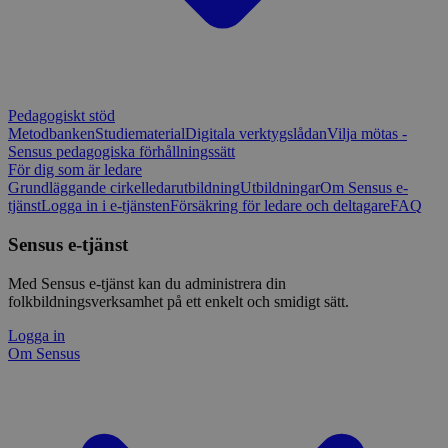
Pedagogiskt stöd
Metodbanken
Studiematerial
Digitala verktygslådan
Vilja mötas -
Sensus pedagogiska förhållningssätt
För dig som är ledare
Grundläggande cirkelledarutbildning
Utbildningar
Om Sensus e-
tjänst
Logga in i e-tjänsten
Försäkring för ledare och deltagare
FAQ
Sensus e-tjänst
Med Sensus e-tjänst kan du administrera din
folkbildningsverksamhet på ett enkelt och smidigt sätt.
Logga in
Om Sensus