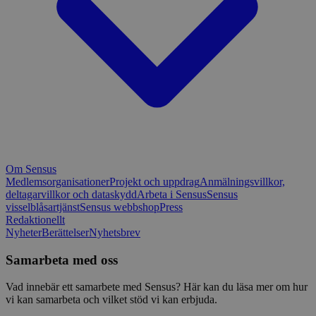
Om Sensus
Medlemsorganisationer
Projekt och uppdrag
Anmälningsvillkor,
deltagarvillkor och dataskydd
Arbeta i Sensus
Sensus
visselblåsartjänst
Sensus webbshop
Press
Redaktionellt
Nyheter
Berättelser
Nyhetsbrev
Samarbeta med oss
Vad innebär ett samarbete med Sensus? Här kan du läsa mer om hur
vi kan samarbeta och vilket stöd vi kan erbjuda.