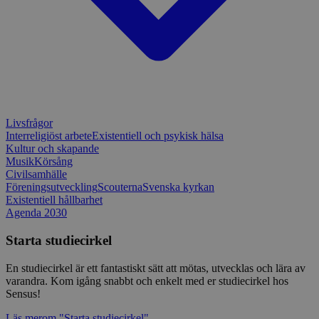
Namn
Utgång
Beskrivni
Domän
ep201
30
Denna coo
Wufoo
minuter
Wufoo fö
.wufoo.com
belastnin
webbplats
förhindra
webbplats
CookieScriptConsent
1 månad
Denna coo
CookieScript
Cookie-Sc
www.sensus.se
tjänsten 
Livsfrågor
ihåg prefe
Interreligiöst arbete
Existentiell och psykisk hälsa
besökaren
Kultur och skapande
nödvändig
Script.co
Musik
Körsång
fungerar k
Civilsamhälle
Föreningsutveckling
Scouterna
Svenska kyrkan
csrftoken
www.sensus.se
12
Denna coo
Existentiell hållbarhet
månader
till Djang
Google
4 dagar
webbutvec
Agenda 2030
Privacy Policy
för Pytho
utformad 
Starta studiecirkel
en webbpl
typ av pr
på webbfo
En studiecirkel är ett fantastiskt sätt att mötas, utvecklas och lära av
varandra. Kom igång snabbt och enkelt med er studiecirkel hos
_splunk_rum_sid
sensus.wufoo.com
15
Denna coo
minuter
Wufoo fö
Sensus!
belastnin
webbplats
Läs mer
om "Starta studiecirkel"