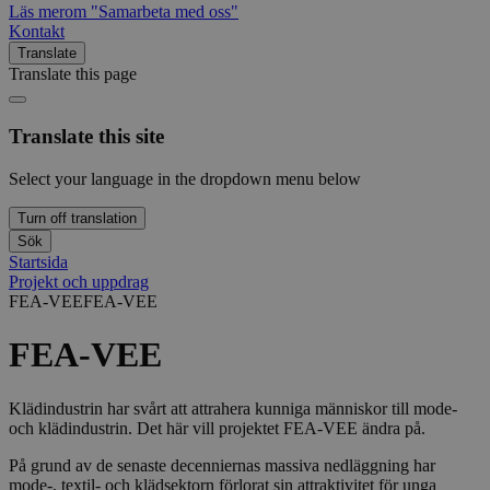
Läs mer
om "Samarbeta med oss"
Kontakt
Translate
Translate this page
Translate this site
Select your language in the dropdown menu below
Turn off translation
Sök
Startsida
Projekt och uppdrag
FEA-VEE
FEA-VEE
FEA-VEE
Klädindustrin har svårt att attrahera kunniga människor till mode-
och klädindustrin. Det här vill projektet FEA-VEE ändra på.
På grund av de senaste decenniernas massiva nedläggning har
mode-, textil- och klädsektorn förlorat sin attraktivitet för unga