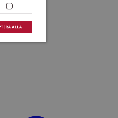
PTERA ALLA
bbplatsen kan inte
lansering,
missbruk.
nsten för att komma
r nödvändigt att
t.
lingsplattform för
plats mot en viss