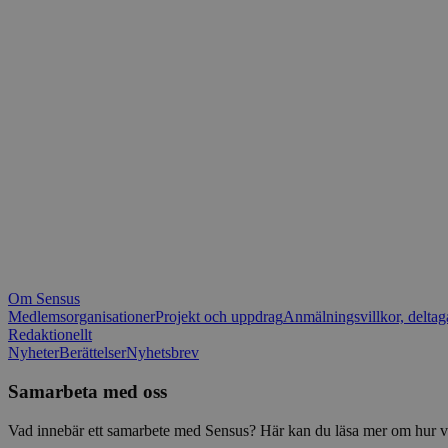
_fbp
.spot
mtm_consent_rem
__Secure-ROLLOU
matomo_ignore
VISITOR_PRIVACY_
matomo_sessid
YSC
_pk_ses
IDE
_ga_1RP1H45CK4
Om Sensus
tf_respondent_cc
Medlemsorganisationer
Projekt och uppdrag
Anmälningsvillkor, deltag
Redaktionellt
Nyheter
Berättelser
Nyhetsbrev
attribution_user_id
Samarbeta med oss
AWSALBTGCORS
Vad innebär ett samarbete med Sensus? Här kan du läsa mer om hur vi