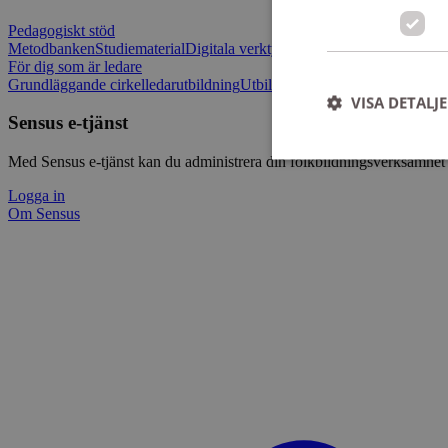
Pedagogiskt stöd
Metodbanken
Studiematerial
Digitala verktygslådan
Vilja mötas - Sensu
För dig som är ledare
Grundläggande cirkelledarutbildning
Utbildningar
Om Sensus e-tjänst
L
VISA DETALJ
Sensus e-tjänst
Med Sensus e-tjänst kan du administrera din folkbildningsverksamhet p
Logga in
Om Sensus
Strikt nödvändiga ka
användas ordentligt 
Namn
ep201
CookieScriptConse
csrftoken