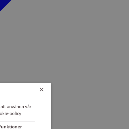
×
att använda vår
okie-policy
Funktioner