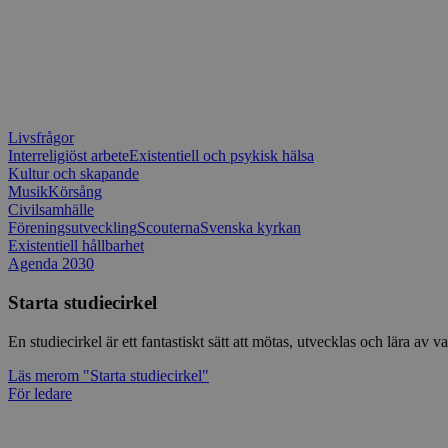
Livsfrågor
Interreligiöst arbete
Existentiell och psykisk hälsa
Kultur och skapande
Musik
Körsång
Civilsamhälle
Föreningsutveckling
Scouterna
Svenska kyrkan
Existentiell hållbarhet
Agenda 2030
Starta studiecirkel
En studiecirkel är ett fantastiskt sätt att mötas, utvecklas och lära a
Läs mer
om "Starta studiecirkel"
För ledare