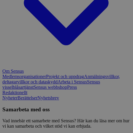
Om Sensus
Medlemsorganisationer
Projekt och uppdrag
Anmälningsvillkor,
deltagarvillkor och dataskydd
Arbeta i Sensus
Sensus
visselblåsartjänst
Sensus webbshop
Press
Redaktionellt
Nyheter
Berättelser
Nyhetsbrev
Samarbeta med oss
Vad innebär ett samarbete med Sensus? Här kan du läsa mer om hur
vi kan samarbeta och vilket stöd vi kan erbjuda.