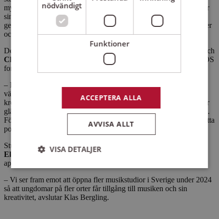
nödvändigt
myllra av studiecirklar där unga personer skapar musik och främjar
sin psykiska, existentiella hälsa. Tillsammans rustar vi nästa
generations musikproducenter på ett hållbart sätt, både som musiker
och som människor.
Funktioner
Det är många engagerade aktörer involverade i projektet i Umeå och
Christian Alehagen
, chef varumärke och samhällsansvar på OBOS
fortsätter:
– För unga människor kan musik göra stor skillnad i livet för
välmåendet. Forskningsstudier visar hur musik påverkar våra
ACCEPTERA ALLA
kroppar, hjärnor och känslor. Den har en ”botande” effekt, skänker
glädje och inte minst skapar den relationer och formar ens identitet.
För OBOS är det självklart att vi vill vara med och bidra till allt detta
AVVISA ALLT
positiva.
Studion i Umeå är ritad av Aviciis tidigare studiodesigner
Jens
VISA DETALJER
Eklund
som också kommer att närvara under invigningen den 10
april.
– Vi ser fram emot att öppna fler musikstudior i Sverige under 2024
så att ungdomar på fler orter får tillgång till musiken och sin
Strikt nödvändigt
Prestanda
Inriktning
kreativitet, avslutar Klas Bergling.
Funktioner