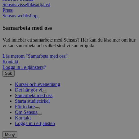
att sp
Sensus visselblåsartjänst
betee
webbp
Press
är en 
Sensus webbshop
prefix
kort s
bokstä
Samarbeta med oss
refer
instäl
Vad innebär ett samarbete med Sensus? Här kan du läsa mer om hur
mtm_consent
1 år 1
Cooki
InnoCraft Ltd
vi kan samarbeta och vilket stöd vi kan erbjuda.
månad
utgång
www.sensus.se
komma
Läs mer
om "Samarbeta med oss"
gav si
Kontakt
mtm_cookie_consent
www.sensus.se
1 år 1
Cooki
Logga in i e-tjänsten
månad
utgång
Sök
komma
gav el
samty
Kurser och evenemang
Det här gör vi
_pk_id.1.c859
www.sensus.se
1 år
Det h
Samarbeta med oss
Livsfrågor
associ
Starta studiecirkel
Kultur och skapande
Interreligiöst arbete
platt
källk
För ledare
Civilsamhälle
Existentiell och psykisk hälsa
Musik
för at
Om Sensus
Existentiell hållbarhet
Grundläggande cirkelledarutbildning
Körsång
Föreningsutveckling
att sp
Kontakt
Utbildningar
Berättelser
Scouterna
Agenda 2030
betee
Logga in i e-tjänsten
Sensus e-tjänst
Nyheter
Svenska kyrkan
webbp
är en 
Metodbanken
Nyhetsbrev
prefix
Försäkring för ledare och deltagare
Projekt och uppdrag
Meny
kort s