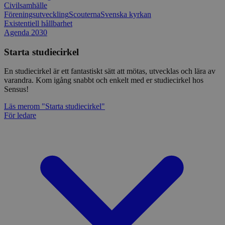
Civilsamhälle
Föreningsutveckling
Scouterna
Svenska kyrkan
Existentiell hållbarhet
Agenda 2030
Starta studiecirkel
En studiecirkel är ett fantastiskt sätt att mötas, utvecklas och lära av
varandra. Kom igång snabbt och enkelt med er studiecirkel hos
Sensus!
Läs mer
om "Starta studiecirkel"
För ledare