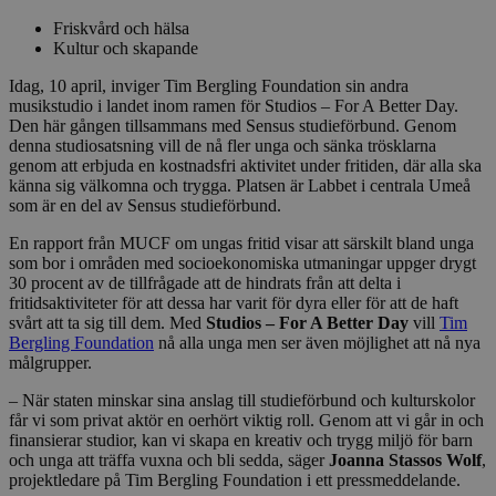
Friskvård och hälsa
Kultur och skapande
Idag, 10 april, inviger Tim Bergling Foundation sin andra
musikstudio i landet inom ramen för Studios – For A Better Day.
Den här gången tillsammans med Sensus studieförbund. Genom
denna studiosatsning vill de nå fler unga och sänka trösklarna
genom att erbjuda en kostnadsfri aktivitet under fritiden, där alla ska
känna sig välkomna och trygga. Platsen är Labbet i centrala Umeå
som är en del av Sensus studieförbund.
En rapport från MUCF om ungas fritid visar att särskilt bland unga
som bor i områden med socioekonomiska utmaningar uppger drygt
30 procent av de tillfrågade att de hindrats från att delta i
fritidsaktiviteter för att dessa har varit för dyra eller för att de haft
svårt att ta sig till dem. Med
Studios – For A Better Day
vill
Tim
Bergling Foundation
nå alla unga men ser även möjlighet att nå nya
målgrupper.
– När staten minskar sina anslag till studieförbund och kulturskolor
får vi som privat aktör en oerhört viktig roll. Genom att vi går in och
finansierar studior, kan vi skapa en kreativ och trygg miljö för barn
och unga att träffa vuxna och bli sedda, säger
Joanna Stassos Wolf
,
projektledare på Tim Bergling Foundation i ett pressmeddelande.