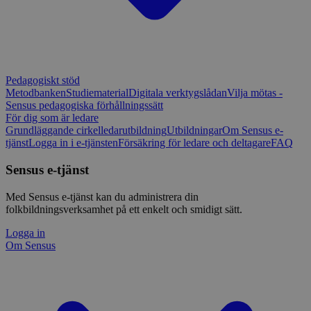
Pedagogiskt stöd
Metodbanken
Studiematerial
Digitala verktygslådan
Vilja mötas -
Sensus pedagogiska förhållningssätt
För dig som är ledare
Grundläggande cirkelledarutbildning
Utbildningar
Om Sensus e-
tjänst
Logga in i e-tjänsten
Försäkring för ledare och deltagare
FAQ
Sensus e-tjänst
Med Sensus e-tjänst kan du administrera din
folkbildningsverksamhet på ett enkelt och smidigt sätt.
Logga in
Om Sensus