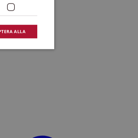
PTERA ALLA
bbplatsen kan inte
lansering,
missbruk.
nsten för att komma
r nödvändigt att
t.
lingsplattform för
plats mot en viss