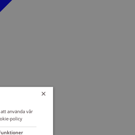
×
att använda vår
okie-policy
Funktioner