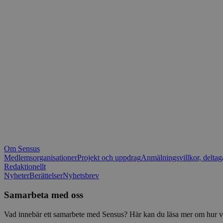
_fbp
.spot
mtm_consent_rem
__Secure-ROLLOU
matomo_ignore
VISITOR_PRIVACY_
matomo_sessid
YSC
_pk_ses
IDE
_ga_1RP1H45CK4
Om Sensus
tf_respondent_cc
Medlemsorganisationer
Projekt och uppdrag
Anmälningsvillkor, deltag
Redaktionellt
Nyheter
Berättelser
Nyhetsbrev
attribution_user_id
Samarbeta med oss
AWSALBTGCORS
Vad innebär ett samarbete med Sensus? Här kan du läsa mer om hur vi