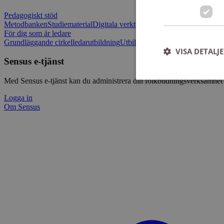
Pedagogiskt stöd
Metodbanken
Studiematerial
Digitala verktygslådan
Vilja mötas - Sensu
För dig som är ledare
Grundläggande cirkelledarutbildning
Utbildningar
Om Sensus e-tjänst
L
VISA DETALJ
Sensus e-tjänst
Med Sensus e-tjänst kan du administrera din folkbildningsverksamhet p
Logga in
Om Sensus
Strikt nödvändiga ka
användas ordentligt 
Namn
ep201
CookieScriptConse
csrftoken