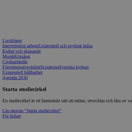
Livsfrågor
Interreligiöst arbete
Existentiell och psykisk hälsa
Kultur och skapande
Musik
Körsång
Civilsamhälle
Föreningsutveckling
Scouterna
Svenska kyrkan
Existentiell hållbarhet
Agenda 2030
Starta studiecirkel
En studiecirkel är ett fantastiskt sätt att mötas, utvecklas och lära a
Läs mer
om "Starta studiecirkel"
För ledare